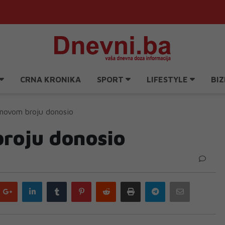
CRNA KRONIKA
SPORT
LIFESTYLE
BIZ
novom broju donosio
roju donosio
Google
LinkedIn
Tumblr
Pinterest
Reddit
Print
Telegram
Email
plus