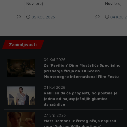
Novi broj
Novi broj
05 KOL 2026
04 KOL 2
Zanimljivosti
04 Kol 2026
Za 'Paviljon' Dine Mustafića Specijalno
priznanje žirija na XII Green
Montenegro International Film Festu
01 Kol 2026
Rekli su da će propasti, no postala je
jedna od najuspješnijih glumica
današnjice
27 Srp 2026
Matt Damon: Iz čistog očaja napisali
smo 'Dobrog Willa Huntinga'