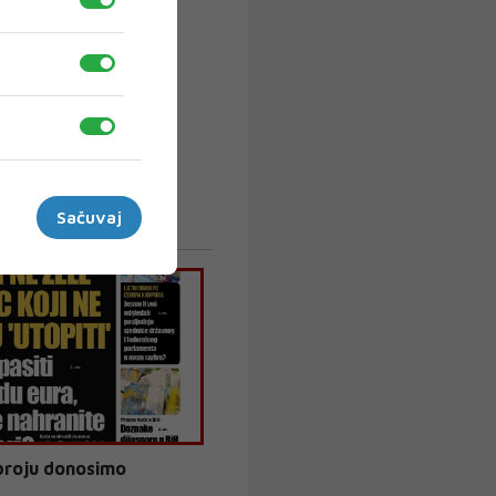
Sačuvaj
broju donosimo