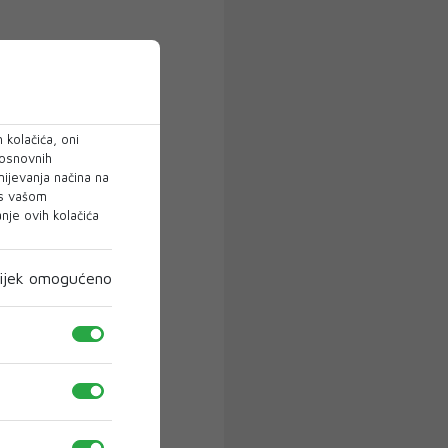
 kolačića, oni
 osnovnih
mijevanja načina na
 s vašom
je ovih kolačića
ijek omogućeno