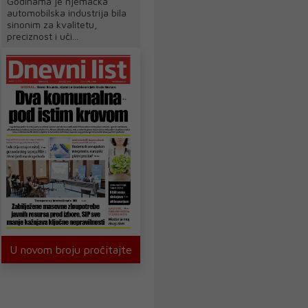
Godinama je njemačka
automobilska industrija bila
sinonim za kvalitetu,
preciznost i uči...
U novom broju pročitajte