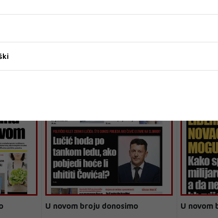
ški
o
U novom broju donosimo
U novom 