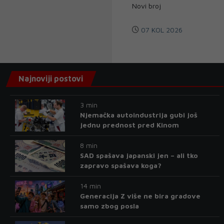
Novi broj
07 KOL 2026
Najnoviji postovi
3 min
Njemačka autoindustrija gubi još
jednu prednost pred Kinom
8 min
SAD spašava japanski jen – ali tko
zapravo spašava koga?
14 min
Generacija Z više ne bira gradove
samo zbog posla