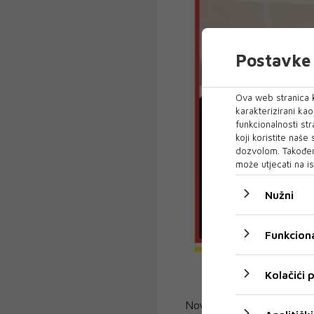
Postavke 
Ova web stranica k
karakterizirani ka
funkcionalnosti str
koji koristite naše
dozvolom. Također
može utjecati na is
Nužni
Funkciona
Kolačići
Novi broj