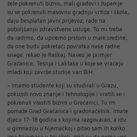
žele pokrenuti biznis, mali gradovi i županije
su se pokrenuli masovnu gradnju vrtića i škola,
daju besplatan javni prijevoz, rade na
poboljšanju zdravstvene usluge. To mi treba
da radimo, da upiremo prstom u male sredine,
da one budu pokretači povratka naše radne
snage, rekao je Raškaj. Naveo je primjer
Gračanice, Tešnja i Laktaša u koje se vraćaju
mladi koji završe studije van BiH.
- Imamo studente koji su studirali u Grazu,
pokupili novo znanje i tehnologije i vratili se i
pokrenuli vlastiti biznis u Gračanici. Tu im
pomaže Grad Gračanica i gradonačelnik. Imate
djecu 17-18 godina s kojima razgovarao, a idu
u gimnaziju u Njemačkoj i pitao sam ih koliko
ima Nijemaca u toj školi, rekli su da nema već