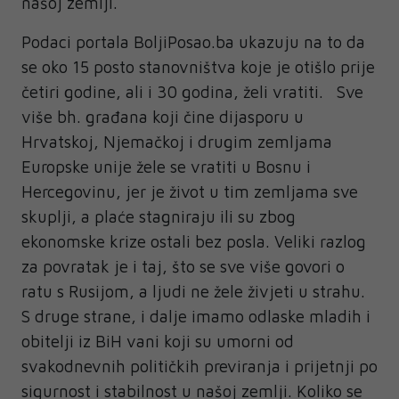
našoj zemlji.
Podaci portala BoljiPosao.ba ukazuju na to da
se oko 15 posto stanovništva koje je otišlo prije
četiri godine, ali i 30 godina, želi vratiti. Sve
više bh. građana koji čine dijasporu u
Hrvatskoj, Njemačkoj i drugim zemljama
Europske unije žele se vratiti u Bosnu i
Hercegovinu, jer je život u tim zemljama sve
skuplji, a plaće stagniraju ili su zbog
ekonomske krize ostali bez posla. Veliki razlog
za povratak je i taj, što se sve više govori o
ratu s Rusijom, a ljudi ne žele živjeti u strahu.
S druge strane, i dalje imamo odlaske mladih i
obitelji iz BiH vani koji su umorni od
svakodnevnih političkih previranja i prijetnji po
sigurnost i stabilnost u našoj zemlji. Koliko se