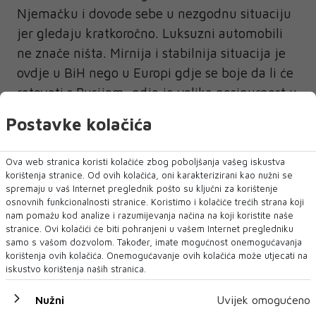
Njemačku i dovode sebe u nezgodnu situaciju
jer gledaju kratkoročno. Luksuzni automobili
ne znače ništa. Mirnija i stabilnija situacija je
ovdje u BiH nego u Europi gdje se boje da li će
ratovati s Rusijom, gdje je velika nesigurnost u
svim gradovima po pitanju migranta i ostalog.
Postavke kolačića
To je razlog zbog kojeg se najviše građani
odlučuju vratiti. To se priča i po školama,
Ova web stranica koristi kolačiće zbog poboljšanja vašeg iskustva
pripremaju ih kao da će sutra ratovati s
korištenja stranice. Od ovih kolačića, oni karakterizirani kao nužni se
spremaju u vaš Internet preglednik pošto su ključni za korištenje
Rusijom. Ljudi se boje. BiH je neutralna zemlja
osnovnih funkcionalnosti stranice. Koristimo i kolačiće trećih strana koji
i u jako smo dobroj poziciji. Napredovali smo
nam pomažu kod analize i razumijevanja načina na koji koristite naše
stranice. Ovi kolačići će biti pohranjeni u vašem Internet pregledniku
ranije stotinu koraka, i onda kada je došla ova
samo s vašom dozvolom. Također, imate mogućnost onemogućavanja
cijela politička farsa na državnoj razini, vratili
korištenja ovih kolačića. Onemogućavanje ovih kolačića može utjecati na
smo se 100 koraka unatrag. Odbili smo dosta
iskustvo korištenja naših stranica.
investitora koji su željeli ovdje uložiti, ali vidim
Nužni
Uvijek omogućeno
da se situacija polako smiruje i opet imamo