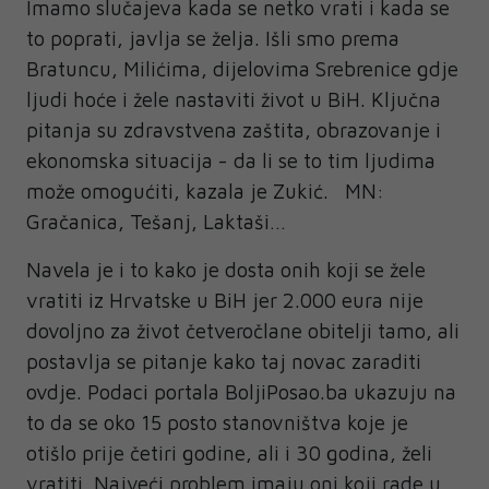
Imamo slučajeva kada se netko vrati i kada se
to poprati, javlja se želja. Išli smo prema
Bratuncu, Milićima, dijelovima Srebrenice gdje
ljudi hoće i žele nastaviti život u BiH. Ključna
pitanja su zdravstvena zaštita, obrazovanje i
ekonomska situacija - da li se to tim ljudima
može omogućiti, kazala je Zukić. MN:
Gračanica, Tešanj, Laktaši…
Navela je i to kako je dosta onih koji se žele
vratiti iz Hrvatske u BiH jer 2.000 eura nije
dovoljno za život četveročlane obitelji tamo, ali
postavlja se pitanje kako taj novac zaraditi
ovdje. Podaci portala BoljiPosao.ba ukazuju na
to da se oko 15 posto stanovništva koje je
otišlo prije četiri godine, ali i 30 godina, želi
vratiti. Najveći problem imaju oni koji rade u