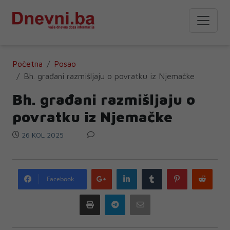
Početna
Posao
Bh. građani razmišljaju o povratku iz Njemačke
Bh. građani razmišljaju o
povratku iz Njemačke
26 KOL 2025
Google
LinkedIn
Tumblr
Pinterest
Redd
Facebook
plus
Print
Telegram
Email