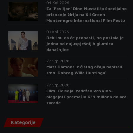
04 Kol 2026
Za 'Paviljon' Dine Mustafića Specijalno
priznanje žirija na XII Green
Montenegro International Film Festu
01 Kol 2026
Rekli su da će propasti, no postala je
jedna od najuspješnijih glumica
današnjice
27 Srp 2026
Matt Damon: Iz čistog očaja napisali
smo 'Dobrog Willa Huntinga'
27 Srp 2026
Film 'Odiseja' zadržao vrh kino-
blagajni i premašio 639 miliona dolara
zarade
Kategorije