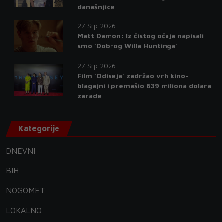
današnjice
27 Srp 2026
Matt Damon: Iz čistog očaja napisali
smo 'Dobrog Willa Huntinga'
27 Srp 2026
Film 'Odiseja' zadržao vrh kino-
blagajni i premašio 639 miliona dolara
zarade
Kategorije
DNEVNI
BIH
NOGOMET
LOKALNO