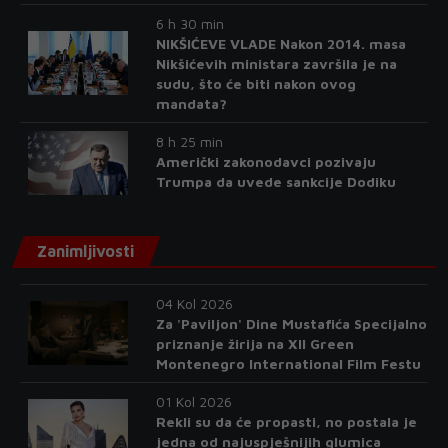
6 h 30 min
NIKŠIĆEVE VLADE Nakon 2014. masa
Nikšićevih ministara završila je na
sudu, što će biti nakon ovog
mandata?
8 h 25 min
Američki zakonodavci pozivaju
Trumpa da uvede sankcije Dodiku
Zanimljivosti
04 Kol 2026
Za 'Paviljon' Dine Mustafića Specijalno
priznanje žirija na XII Green
Montenegro International Film Festu
01 Kol 2026
Rekli su da će propasti, no postala je
jedna od najuspješnijih glumica