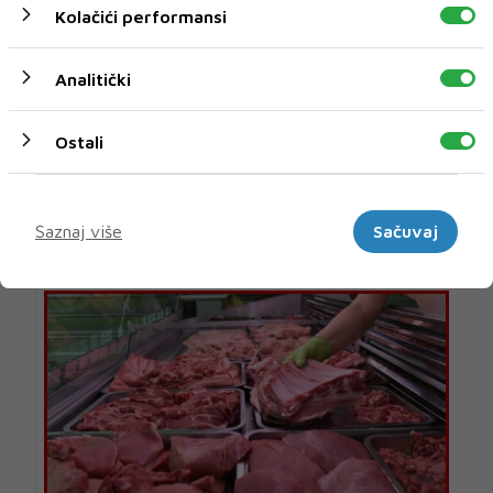
Kolačići performansi
Analitički
Ostali
U novom broju pročitajte
Marketinški
Saznaj više
Sačuvaj
Biznis