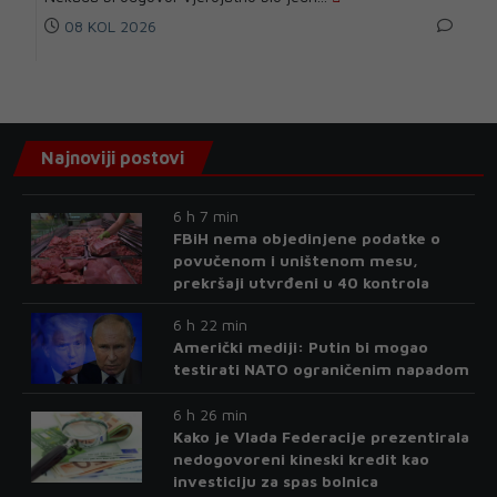
08 KOL 2026
Najnoviji postovi
6 h 7 min
FBiH nema objedinjene podatke o
povučenom i uništenom mesu,
prekršaji utvrđeni u 40 kontrola
6 h 22 min
Američki mediji: Putin bi mogao
testirati NATO ograničenim napadom
6 h 26 min
Kako je Vlada Federacije prezentirala
nedogovoreni kineski kredit kao
investiciju za spas bolnica