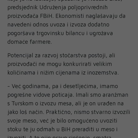
predsjednik Udruženja poljoprivrednih
proizvođača FBiH. Ekonomisti naglašavaju da
navedeni odnos uvoza i izvoza dodatno
pogoršava trgovinsku bilancu i ugrožava
domaće farmere.
Potencijal za razvoj stočarstva postoji, ali
proizvođači ne mogu konkurirati velikim
količinama i nižim cijenama iz inozemstva.
- Već godinama, pa i desetljećima, imamo
pogrešne vidove poticaja. Imali smo aranžman
s Turskom o izvozu mesa, ali je on urađen na
jako loš način. Praktično, nismo stvarno izvozili
svoje meso, već je bilo omogućeno uvoziti
stoku te ju odmah u BiH preraditi u meso i
izvoziti. A to nije pravo rješenje, smatra