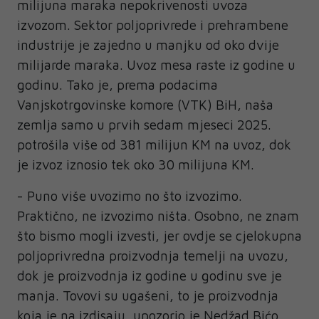
milijuna maraka nepokrivenosti uvoza
izvozom. Sektor poljoprivrede i prehrambene
industrije je zajedno u manjku od oko dvije
milijarde maraka. Uvoz mesa raste iz godine u
godinu. Tako je, prema podacima
Vanjskotrgovinske komore (VTK) BiH, naša
zemlja samo u prvih sedam mjeseci 2025.
potrošila više od 381 milijun KM na uvoz, dok
je izvoz iznosio tek oko 30 milijuna KM.
- Puno više uvozimo no što izvozimo.
Praktično, ne izvozimo ništa. Osobno, ne znam
što bismo mogli izvesti, jer ovdje se cjelokupna
poljoprivredna proizvodnja temelji na uvozu,
dok je proizvodnja iz godine u godinu sve je
manja. Tovovi su ugašeni, to je proizvodnja
koja je na izdisaju, upozorio je Nedžad Bićo,