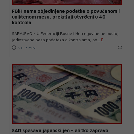
FBiH nema objedinjene podatke o povučenom i
uništenom mesu, prekršaji utvrđeni u 40
kontrola
SARAJEVO - U Federaciji Bosne i Hercegovine ne postoji
jedinstvena baza podataka o kontrolama, po...
6 H 7 MIN
SAD spašava japanski jen – ali tko zapravo