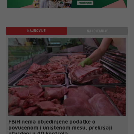
NAJNOVIJE
NAJČITANIJE
FBiH nema objedinjene podatke o
povučenom i uništenom mesu, prekršaji
utvrđeni u 40 kontrola