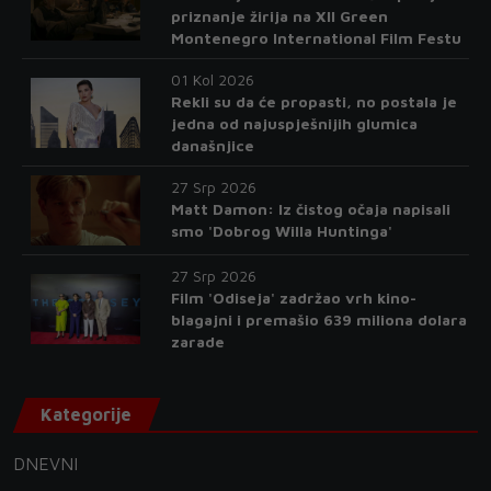
priznanje žirija na XII Green
Montenegro International Film Festu
01 Kol 2026
Rekli su da će propasti, no postala je
jedna od najuspješnijih glumica
današnjice
27 Srp 2026
Matt Damon: Iz čistog očaja napisali
smo 'Dobrog Willa Huntinga'
27 Srp 2026
Film 'Odiseja' zadržao vrh kino-
blagajni i premašio 639 miliona dolara
zarade
Kategorije
DNEVNI