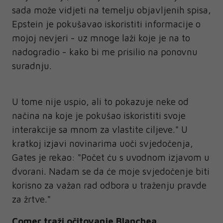
sada može vidjeti na temelju objavljenih spisa,
Epstein je pokušavao iskoristiti informacije o
mojoj nevjeri - uz mnoge laži koje je na to
nadogradio - kako bi me prisilio na ponovnu
suradnju.
U tome nije uspio, ali to pokazuje neke od
načina na koje je pokušao iskoristiti svoje
interakcije sa mnom za vlastite ciljeve." U
kratkoj izjavi novinarima uoči svjedočenja,
Gates je rekao: "Počet ću s uvodnom izjavom u
dvorani. Nadam se da će moje svjedočenje biti
korisno za važan rad odbora u traženju pravde
za žrtve."
Comer traži očitovanje Blanchea