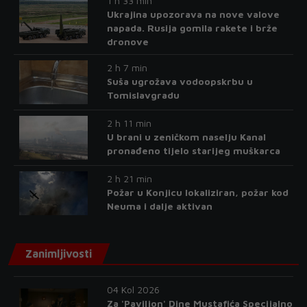
1 h 33 min
Ukrajina upozorava na nove valove
napada. Rusija gomila rakete i brže
dronove
2 h 7 min
Suša ugrožava vodoopskrbu u
Tomislavgradu
2 h 11 min
U brani u zeničkom naselju Kanal
pronađeno tijelo starijeg muškarca
2 h 21 min
Požar u Konjicu lokaliziran, požar kod
Neuma i dalje aktivan
Zanimljivosti
04 Kol 2026
Za 'Paviljon' Dine Mustafića Specijalno