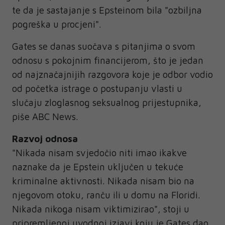
te da je sastajanje s Epsteinom bila "ozbiljna
pogreška u procjeni".
Gates se danas suočava s pitanjima o svom
odnosu s pokojnim financijerom, što je jedan
od najznačajnijih razgovora koje je odbor vodio
od početka istrage o postupanju vlasti u
slučaju zloglasnog seksualnog prijestupnika,
piše ABC News.
Razvoj odnosa
"Nikada nisam svjedočio niti imao ikakve
naznake da je Epstein uključen u tekuće
kriminalne aktivnosti. Nikada nisam bio na
njegovom otoku, ranču ili u domu na Floridi.
Nikada nikoga nisam viktimizirao", stoji u
pripremljenoj uvodnoj izjavi koju je Gates dao