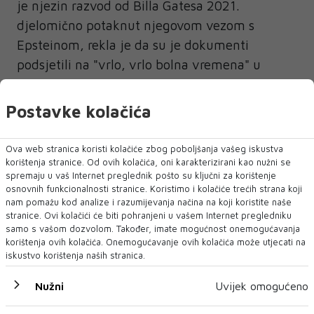
je njezin razvod od Billa Gatesa 2021.
djelomično potaknut njegovom vezom s
Epsteinom, rekla je da su je dokumenti
podsjetili na "vrlo, vrlo bolna vremena" u
njihovom braku. "Kakva god pitanja ostala... ta
su pitanja za te ljude, pa čak i za mog bivšeg
Postavke kolačića
supruga", rekla je u podcastu. "Oni moraju
odgovoriti na te stvari, ne ja."
Ova web stranica koristi kolačiće zbog poboljšanja vašeg iskustva
korištenja stranice. Od ovih kolačića, oni karakterizirani kao nužni se
Članovi odbora žele doznati je li Epstein
spremaju u vaš Internet preglednik pošto su ključni za korištenje
osnovnih funkcionalnosti stranice. Koristimo i kolačiće trećih strana koji
koristio svoju mrežu za seksualnu trgovinu
nam pomažu kod analize i razumijevanja načina na koji koristite naše
kako bi ucjenjivao bogate i utjecajne
stranice. Ovi kolačići će biti pohranjeni u vašem Internet pregledniku
samo s vašom dozvolom. Također, imate mogućnost onemogućavanja
muškarce, iako su Ministarstvo pravosuđa i FBI
korištenja ovih kolačića. Onemogućavanje ovih kolačića može utjecati na
prošle godine rekli da za to nisu pronašli
iskustvo korištenja naših stranica.
"vjerodostojne dokaze". Nijedna od žena s
Nužni
Uvijek omogućeno
kojima je Gates priznao afere navodno mu nije
predstavljena preko Epsteina.