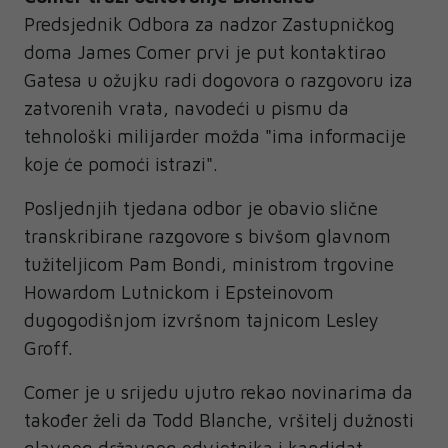
Predsjednik Odbora za nadzor Zastupničkog
doma James Comer prvi je put kontaktirao
Gatesa u ožujku radi dogovora o razgovoru iza
zatvorenih vrata, navodeći u pismu da
tehnološki milijarder možda "ima informacije
koje će pomoći istrazi".
Posljednjih tjedana odbor je obavio slične
transkribirane razgovore s bivšom glavnom
tužiteljicom Pam Bondi, ministrom trgovine
Howardom Lutnickom i Epsteinovom
dugogodišnjom izvršnom tajnicom Lesley
Groff.
Comer je u srijedu ujutro rekao novinarima da
također želi da Todd Blanche, vršitelj dužnosti
glavnog državnog odvjetnika i kandidat