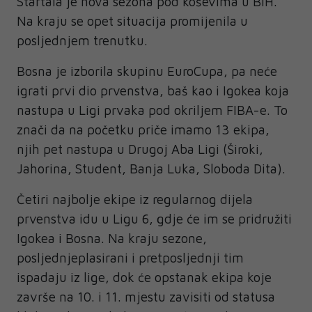
Startala je nova sezona pod koševima u BiH.
Na kraju se opet situacija promijenila u
posljednjem trenutku.
Bosna je izborila skupinu EuroCupa, pa neće
igrati prvi dio prvenstva, baš kao i Igokea koja
nastupa u Ligi prvaka pod okriljem FIBA-e. To
znači da na početku priče imamo 13 ekipa,
njih pet nastupa u Drugoj Aba Ligi (Široki,
Jahorina, Student, Banja Luka, Sloboda Dita).
Četiri najbolje ekipe iz regularnog dijela
prvenstva idu u Ligu 6, gdje će im se pridružiti
Igokea i Bosna. Na kraju sezone,
posljednjeplasirani i pretposljednji tim
ispadaju iz lige, dok će opstanak ekipa koje
završe na 10. i 11. mjestu zavisiti od statusa