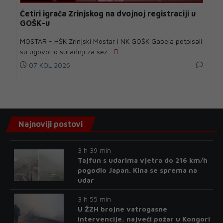
Četiri igrača Zrinjskog na dvojnoj registraciji u
GOŠK-u
MOSTAR - HŠK Zrinjski Mostar i NK GOŠK Gabela potpisali
su ugovor o suradnji za sez...
07 KOL 2026
Najnoviji postovi
3 h 39 min
Tajfun s udarima vjetra do 216 km/h
pogodio Japan. Kina se sprema na
udar
3 h 55 min
U ŽZH brojne vatrogasne
intervencije, najveći požar u Kongori