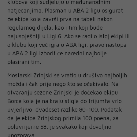
klubova koji sudjeluju u međunarodnim
natjecanjima. Plasman u ABA 2 ligu osigurat
će ekipa koja završi prva na tabeli nakon
regularnog dijela, kao i tim koji bude
najuspješniji u Ligi 6. Ako se radi o istoj ekipi ili
o klubu koji već igra u ABA ligi, pravo nastupa
u ABA 2 ligi izborit će naredni najbolje
plasirani tim.
Mostarski Zrinjski se vratio u društvo najboljih
možda i čak prije nego što se očekivalo. Na
otvaranju sezone Zrinjski je dočekao ekipu
Borca koja je na kraju stigla do trijumfa vrlo
uvjerljivo, dvadeset razlike 80-100. Podatak
da je ekipa Zrinjskog primila 100 poena, za
poluvrijeme 58, je svakako koji dovoljno
upozorava.