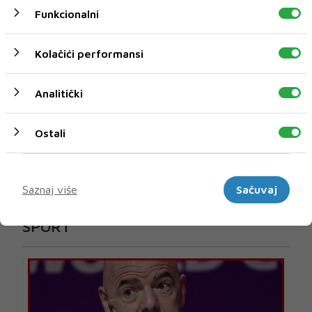
Funkcionalni
Kolačići performansi
Analitički
Ostali
Marketinški
Saznaj više
Sačuvaj
U novom broju pročitajte
SPORT