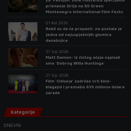
priznanje žirija na XII Green
Montenegro International Film Festu
01 Kol 2026
Rekli su da će propasti, no postala je
jedna od najuspješnijih glumica
današnjice
27 Srp 2026
Matt Damon: Iz čistog očaja napisali
smo 'Dobrog Willa Huntinga'
27 Srp 2026
Film 'Odiseja' zadržao vrh kino-
blagajni i premašio 639 miliona dolara
zarade
Kategorije
DNEVNI