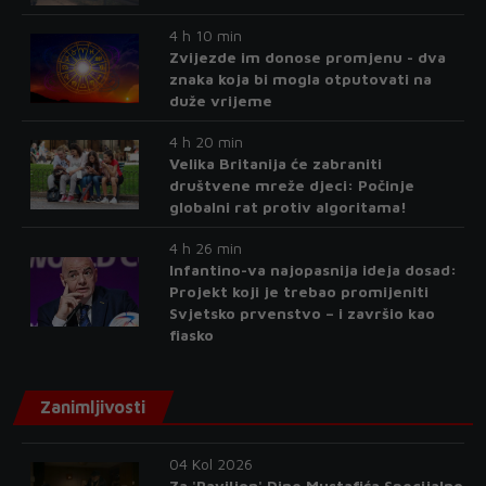
4 h 10 min
Zvijezde im donose promjenu - dva
znaka koja bi mogla otputovati na
duže vrijeme
4 h 20 min
Velika Britanija će zabraniti
društvene mreže djeci: Počinje
globalni rat protiv algoritama!
4 h 26 min
Infantino-va najopasnija ideja dosad:
Projekt koji je trebao promijeniti
Svjetsko prvenstvo – i završio kao
fiasko
Zanimljivosti
04 Kol 2026
Za 'Paviljon' Dine Mustafića Specijalno