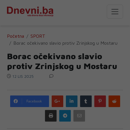
Početna
SPORT
Borac očekivano slavio protiv Zrinjskog u Mostaru
Borac očekivano slavio
protiv Zrinjskog u Mostaru
12 LIS 2025
Google
LinkedIn
Tumblr
Pinterest
Redd
Facebook
plus
Print
Telegram
Email