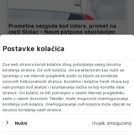
Prometna nezgoda kod Udore, promet na
cesti Stolac – Neum potpuno obustavljen
U mjestu Udora na magistralnoj cesti Stolac – Neum u
subotu oko 9 sati dogodila se teška...
Postavke kolačića
Ova web stranica koristi kolačiće zbog poboljšanja vašeg iskustva
korištenja stranice. Od ovih kolačića, oni karakterizirani kao nužni se
spremaju u vaš Internet preglednik pošto su ključni za korištenje
osnovnih funkcionalnosti stranice. Koristimo i kolačiće trećih strana koji
nam pomažu kod analize i razumijevanja načina na koji koristite naše
stranice. Ovi kolačići će biti pohranjeni u vašem Internet pregledniku
samo s vašom dozvolom. Također, imate mogućnost onemogućavanja
korištenja ovih kolačića. Onemogućavanje ovih kolačića može utjecati na
iskustvo korištenja naših stranica.
Nužni
Uvijek omogućeno