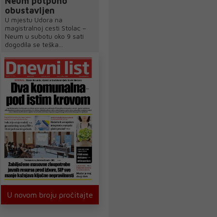
Neum potpuno
obustavljen
U mjestu Udora na
magistralnoj cesti Stolac –
Neum u subotu oko 9 sati
dogodila se teška...
U novom broju pročitajte