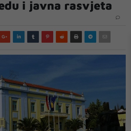
edu i javna rasvjeta
Google
LinkedIn
Tumblr
Pinterest
Reddit
Print
Telegram
Email
plus