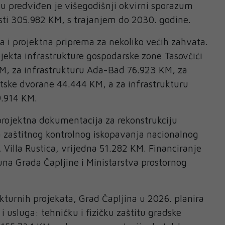
u predviđen je višegodišnji okvirni sporazum
sti 305.982 KM, s trajanjem do 2030. godine.
 i projektna priprema za nekoliko većih zahvata.
jekta infrastrukture gospodarske zone Tasovčići
KM, za infrastrukturu Ada-Bad 76.923 KM, za
tske dvorane 44.444 KM, a za infrastrukturu
9.914 KM.
projektna dokumentacija za rekonstrukciju
a zaštitnog kontrolnog iskopavanja nacionalnog
Villa Rustica, vrijedna 51.282 KM. Financiranje
čuna Grada Čapljine i Ministarstva prostornog
ukturnih projekata, Grad Čapljina u 2026. planira
 i usluga: tehničku i fizičku zaštitu gradske