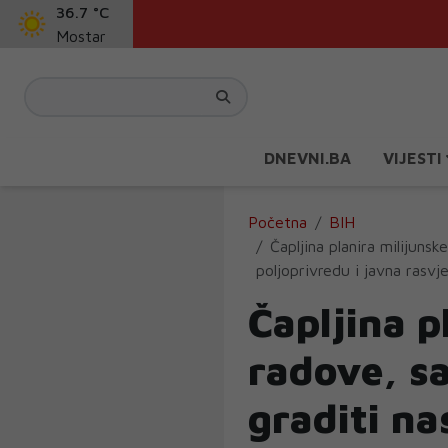
36.7 °C
Mostar
DNEVNI.BA
VIJESTI
Početna
BIH
Čapljina planira milijunsk
poljoprivredu i javna rasvj
Čapljina p
radove, sa
graditi na