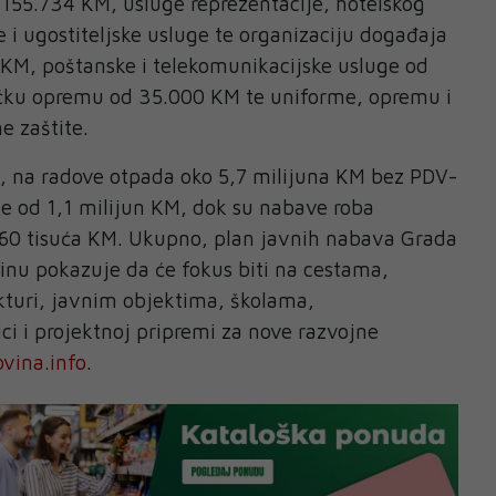
 155.734 KM, usluge reprezentacije, hotelskog
e i ugostiteljske usluge te organizaciju događaja
 KM, poštanske i telekomunikacijske usluge od
čku opremu od 35.000 KM te uniforme, opremu i
e zaštite.
a, na radove otpada oko 5,7 milijuna KM bez PDV-
še od 1,1 milijun KM, dok su nabave roba
360 tisuća KM. Ukupno, plan javnih nabava Grada
inu pokazuje da će fokus biti na cestama,
kturi, javnim objektima, školama,
ici i projektnoj pripremi za nove razvojne
vina.info
.