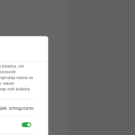
 kolačića, oni
 osnovnih
mijevanja načina na
 s vašom
je ovih kolačića
ijek omogućeno