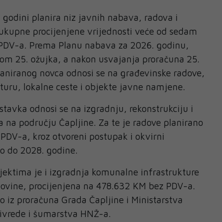
 godini planira niz javnih nabava, radova i
 ukupne procijenjene vrijednosti veće od sedam
PDV-a. Prema Planu nabava za 2026. godinu,
m 25. ožujka, a nakon usvajanja proračuna 25.
planiranog novca odnosi se na građevinske radove,
uru, lokalne ceste i objekte javne namjene.
tavka odnosi se na izgradnju, rekonstrukciju i
ta na području Čapljine. Za te je radove planirano
PDV-a, kroz otvoreni postupak i okvirni
ao do 2028. godine.
ektima je i izgradnja komunalne infrastrukture
ovine, procijenjena na 478.632 KM bez PDV-a.
ao iz proračuna Grada Čapljine i Ministarstva
rivrede i šumarstva HNŽ-a.