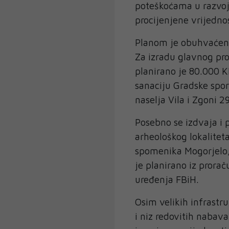
poteškoćama u razvoj
procijenjene vrijedno
Planom je obuhvaćena
Za izradu glavnog pro
planirano je 80.000 
sanaciju Gradske spor
naselja Vila i Zgoni 2
Posebno se izdvaja i 
arheološkog lokalitet
spomenika Mogorjelo, 
je planirano iz prora
uređenja FBiH.
Osim velikih infrastr
i niz redovitih nabava