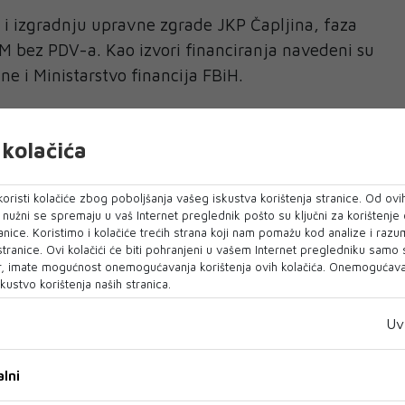
i i izgradnju upravne zgrade JKP Čapljina, faza
KM bez PDV-a. Kao izvori financiranja navedeni su
ne i Ministarstvo financija FBiH.
Gabela Polje planirano je 170.940 KM bez PDV-a,
dskog proračuna i Hrvatskih voda. Uz to je u
kolačića
eno i usklađivanje projektne dokumentacije za
rijedno 5.990 KM.
oristi kolačiće zbog poboljšanja vašeg iskustva korištenja stranice. Od ovih
o nužni se spremaju u vaš Internet preglednik pošto su ključni za korištenje
 projekata je i izgradnja hladnjače za
anice. Koristimo i kolačiće trećih strana koji nam pomažu kod analize i razu
 stranice. Ovi kolačići će biti pohranjeni u vašem Internet pregledniku samo
vrednih proizvoda, procijenjena na 196.581 KM
, imate mogućnost onemogućavanja korištenja ovih kolačića. Onemogućavan
jekt ranije je predviđena i izrada projektne
kustvo korištenja naših stranica.
dnosti 17.094 KM te studija izvodljivosti
Uv
a javne rasvjete u Čapljini, vrijedna 85.470 KM
lni
ička voda na pravcu Opličići, Domanovići i