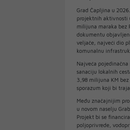
Grad Čapljina u 2026.
projektnih aktivnosti
milijuna maraka bez 
dokumentu objavljeno
veljače, najveći dio 
komunalnu infrastrukt
Najveća pojedinačna s
sanaciju lokalnih ces
3,98 milijuna KM bez 
sporazum koji bi traj
Među značajnijim proj
u novom naselju Grab
Projekt bi se financir
poljoprivrede, vodop