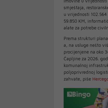
imovine u vrijednosti
smještaja, restoransk
u vrijednosti 102.564
59.850 KM, informati
alate za potrebe civiln
Prema strukturi plan
a, na usluge nešto vi
procijenjene na oko 
Čapljine za 2026. god
komunalnoj infrastru
poljoprivrednoj logist
zahvate, piše
Hercego