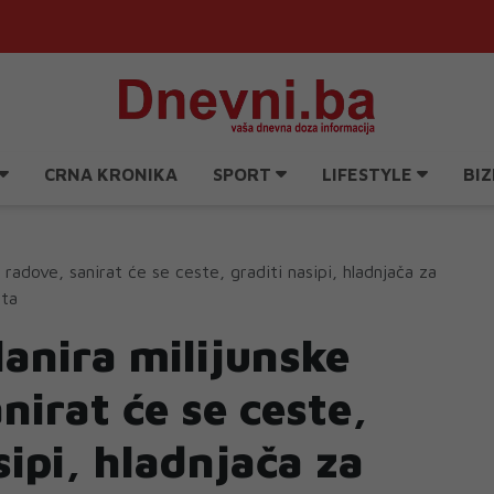
CRNA KRONIKA
SPORT
LIFESTYLE
BIZ
e radove, sanirat će se ceste, graditi nasipi, hladnjača za
eta
lanira milijunske
nirat će se ceste,
sipi, hladnjača za