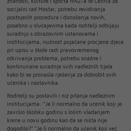
znanosti, kulture i sporta HNŽ-a te Centra za
socijalni rad Mostar, potrebu revidiranja
postojećih procedura i donošenja novih,
posebno u slučajevima kada roditelji odbijaju
suradnju s obrazovnim ustanovama i
institucijama, nužnost pojačane procjene djece
pri upisu u škole radi pravovremenog
otkrivanja problema, potrebu snažne i
kontinuirane suradnje svih nadležnih tijela
kako bi se pronašla rješenja za dobrobit svih
učenika i nastavnika.
Roditelji su postavili i niz pitanja nadležnim
institucijama: "Je li normalno da učenik koji je
završio školsku godinu s lošim vladanjem
krene u novu godinu kao da se ništa nije
dogodilo?" "Je li normalno da učenik koji već