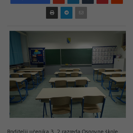
plus
Print
Telegram
Email
Roditelji učenika 3. 2 razreda Osnovne škole