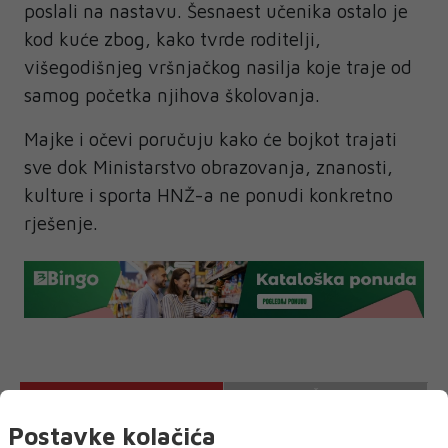
poslali na nastavu. Šesnaest učenika ostalo je
kod kuće zbog, kako tvrde roditelji,
višegodišnjeg vršnjačkog nasilja koje traje od
samog početka njihova školovanja.
Majke i očevi poručuju kako će bojkot trajati
sve dok Ministarstvo obrazovanja, znanosti,
kulture i sporta HNŽ-a ne ponudi konkretno
rješenje.
NAJNOVIJE
NAJČITANIJE
Postavke kolačića