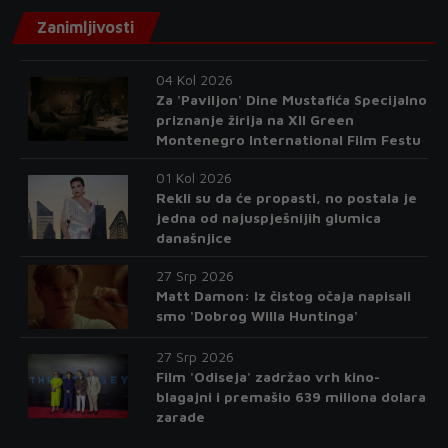
Zanimljivosti
04 Kol 2026
Za 'Paviljon' Dine Mustafića Specijalno
priznanje žirija na XII Green
Montenegro International Film Festu
01 Kol 2026
Rekli su da će propasti, no postala je
jedna od najuspješnijih glumica
današnjice
27 Srp 2026
Matt Damon: Iz čistog očaja napisali
smo 'Dobrog Willa Huntinga'
27 Srp 2026
Film 'Odiseja' zadržao vrh kino-
blagajni i premašio 639 miliona dolara
zarade