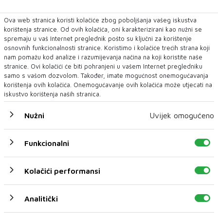
Ova web stranica koristi kolačiće zbog poboljšanja vašeg iskustva
korištenja stranice. Od ovih kolačića, oni karakterizirani kao nužni se
spremaju u vaš Internet preglednik pošto su ključni za korištenje
osnovnih funkcionalnosti stranice. Koristimo i kolačiće trećih strana koji
nam pomažu kod analize i razumijevanja načina na koji koristite naše
stranice. Ovi kolačići će biti pohranjeni u vašem Internet pregledniku
samo s vašom dozvolom. Također, imate mogućnost onemogućavanja
korištenja ovih kolačića. Onemogućavanje ovih kolačića može utjecati na
iskustvo korištenja naših stranica.
Nužni
Uvijek omogućeno
Preminuo ugledni mostarski kardiokirurg
Sead Mulahasanović
Funkcionalni
oliklinika Arbor Vitae Dr. Sarić oprostila se od prim. dr. Seada
Mulahasanovića, ugledno...
Kolačići performansi
Analitički