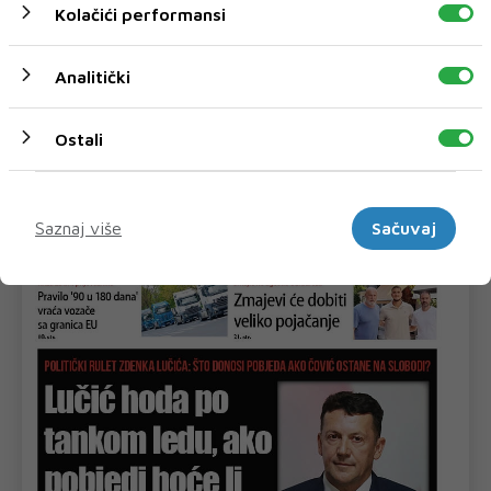
Kolačići performansi
Predložen jednomjesečni pritvor za
osumnjičenog za prevaru tešku oko 42.000
Analitički
KM
Kantonalno tužilaštvo Tuzlanskog kantona predložilo je
Općinskom sudu u Srebreniku određ...
Ostali
Marketinški
Saznaj više
Sačuvaj