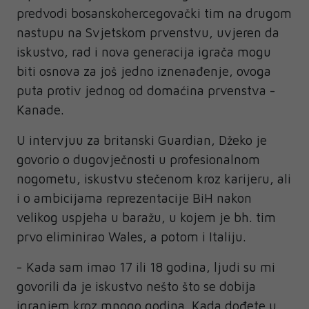
predvodi bosanskohercegovački tim na drugom
nastupu na Svjetskom prvenstvu, uvjeren da
iskustvo, rad i nova generacija igrača mogu
biti osnova za još jedno iznenađenje, ovoga
puta protiv jednog od domaćina prvenstva -
Kanade.
U intervjuu za britanski Guardian, Džeko je
govorio o dugovječnosti u profesionalnom
nogometu, iskustvu stečenom kroz karijeru, ali
i o ambicijama reprezentacije BiH nakon
velikog uspjeha u baražu, u kojem je bh. tim
prvo eliminirao Wales, a potom i Italiju.
- Kada sam imao 17 ili 18 godina, ljudi su mi
govorili da je iskustvo nešto što se dobija
igranjem kroz mnogo godina. Kada dođete u