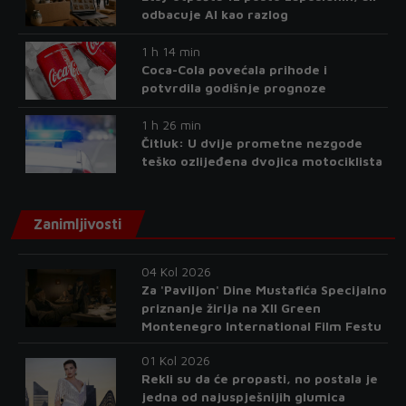
odbacuje AI kao razlog
1 h 14 min
Coca-Cola povećala prihode i
potvrdila godišnje prognoze
1 h 26 min
Čitluk: U dvije prometne nezgode
teško ozlijeđena dvojica motociklista
Zanimljivosti
04 Kol 2026
Za 'Paviljon' Dine Mustafića Specijalno
priznanje žirija na XII Green
Montenegro International Film Festu
01 Kol 2026
Rekli su da će propasti, no postala je
jedna od najuspješnijih glumica