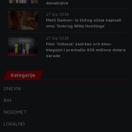
današnjice
27 Srp 2026
Matt Damon: Iz čistog očaja napisali
smo 'Dobrog Willa Huntinga'
27 Srp 2026
Film 'Odiseja' zadržao vrh kino-
blagajni i premašio 639 miliona dolara
zarade
Kategorije
DNEVNI
BIH
NOGOMET
LOKALNO