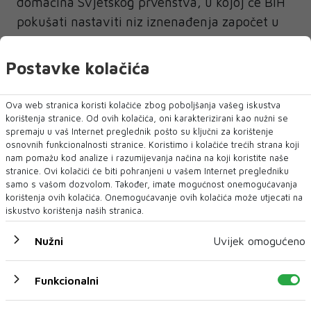
domaćina Svjetskog prvenstva, u kojoj će BiH
pokušati nastaviti niz iznenađenja započet u
baražu.
Postavke kolačića
Ova web stranica koristi kolačiće zbog poboljšanja vašeg iskustva
korištenja stranice. Od ovih kolačića, oni karakterizirani kao nužni se
spremaju u vaš Internet preglednik pošto su ključni za korištenje
osnovnih funkcionalnosti stranice. Koristimo i kolačiće trećih strana koji
nam pomažu kod analize i razumijevanja načina na koji koristite naše
NAJNOVIJE
NAJČITANIJE
stranice. Ovi kolačići će biti pohranjeni u vašem Internet pregledniku
samo s vašom dozvolom. Također, imate mogućnost onemogućavanja
korištenja ovih kolačića. Onemogućavanje ovih kolačića može utjecati na
iskustvo korištenja naših stranica.
Nužni
Uvijek omogućeno
Funkcionalni