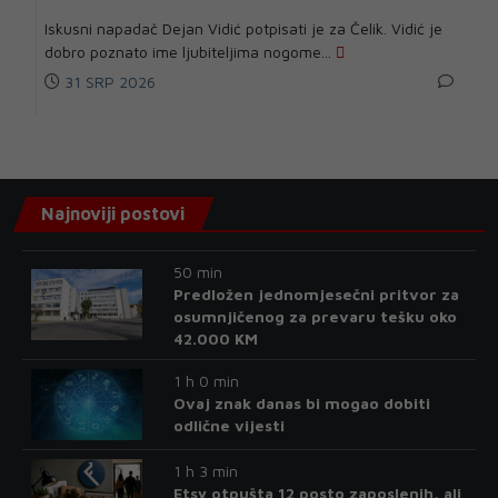
Iskusni napadač Dejan Vidić potpisati je za Čelik. Vidić je
dobro poznato ime ljubiteljima nogome...
31 SRP 2026
Najnoviji postovi
50 min
Predložen jednomjesečni pritvor za
osumnjičenog za prevaru tešku oko
42.000 KM
1 h 0 min
Ovaj znak danas bi mogao dobiti
odlične vijesti
1 h 3 min
Etsy otpušta 12 posto zaposlenih, ali