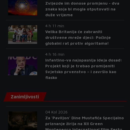
Zvijezde im donose promjenu - dva
znaka koja bi mogla otputovati na
duže vrijeme
4 h 11 min
Velika Britanija će zabraniti
društvene mreže djeci: Počinje
globalni rat protiv algoritama!
4 h 16 min
Infantino-va najopasnija ideja dosad:
Projekt koji je trebao promijeniti
Svjetsko prvenstvo – i završio kao
fiasko
Zanimljivosti
04 Kol 2026
Za 'Paviljon' Dine Mustafića Specijalno
priznanje žirija na XII Green
Montenegro International Film Festu