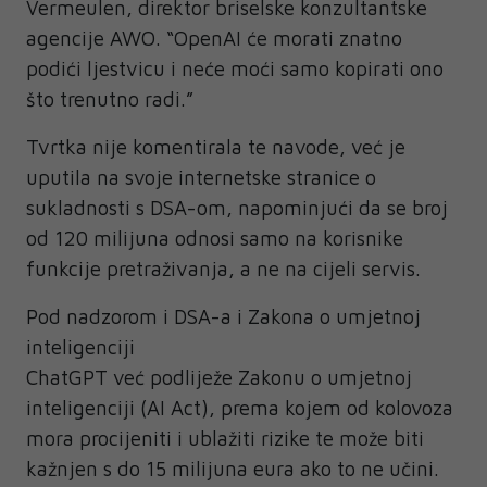
Vermeulen, direktor briselske konzultantske
agencije AWO. “OpenAI će morati znatno
podići ljestvicu i neće moći samo kopirati ono
što trenutno radi.”
Tvrtka nije komentirala te navode, već je
uputila na svoje internetske stranice o
sukladnosti s DSA-om, napominjući da se broj
od 120 milijuna odnosi samo na korisnike
funkcije pretraživanja, a ne na cijeli servis.
Pod nadzorom i DSA-a i Zakona o umjetnoj
inteligenciji
ChatGPT već podliježe Zakonu o umjetnoj
inteligenciji (AI Act), prema kojem od kolovoza
mora procijeniti i ublažiti rizike te može biti
kažnjen s do 15 milijuna eura ako to ne učini.