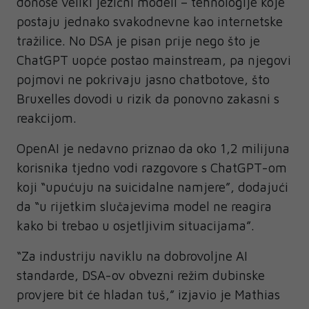
donose veliki jezični modeli – tehnologije koje
postaju jednako svakodnevne kao internetske
tražilice. No DSA je pisan prije nego što je
ChatGPT uopće postao mainstream, pa njegovi
pojmovi ne pokrivaju jasno chatbotove, što
Bruxelles dovodi u rizik da ponovno zakasni s
reakcijom.
OpenAI je nedavno priznao da oko 1,2 milijuna
korisnika tjedno vodi razgovore s ChatGPT-om
koji “upućuju na suicidalne namjere”, dodajući
da “u rijetkim slučajevima model ne reagira
kako bi trebao u osjetljivim situacijama”.
“Za industriju naviklu na dobrovoljne AI
standarde, DSA-ov obvezni režim dubinske
provjere bit će hladan tuš,” izjavio je Mathias