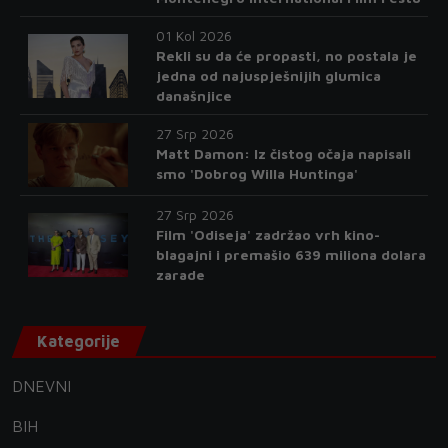
01 Kol 2026
Rekli su da će propasti, no postala je
jedna od najuspješnijih glumica
današnjice
27 Srp 2026
Matt Damon: Iz čistog očaja napisali
smo 'Dobrog Willa Huntinga'
27 Srp 2026
Film 'Odiseja' zadržao vrh kino-
blagajni i premašio 639 miliona dolara
zarade
Kategorije
DNEVNI
BIH