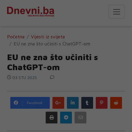
Početna
Vijesti iz svijeta
EU ne zna što učiniti s ChatGPT-om
EU ne zna što učiniti s
ChatGPT-om
03 STU 2025
Google
LinkedIn
Tumblr
Pinterest
Redd
Facebook
plus
Print
Telegram
Email