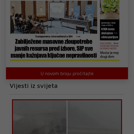
U novom broju pročitajte
Vijesti iz svijeta