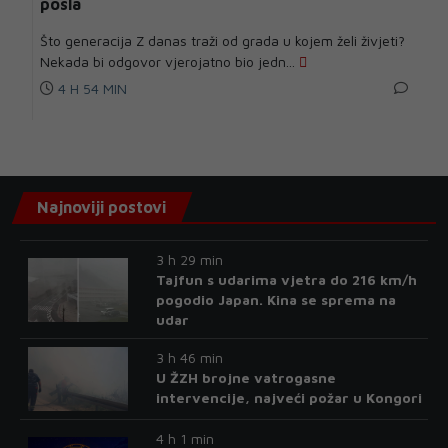
posla
Što generacija Z danas traži od grada u kojem želi živjeti?
Nekada bi odgovor vjerojatno bio jedn...
4 H 54 MIN
Najnoviji postovi
3 h 29 min
Tajfun s udarima vjetra do 216 km/h
pogodio Japan. Kina se sprema na
udar
3 h 46 min
U ŽZH brojne vatrogasne
intervencije, najveći požar u Kongori
4 h 1 min