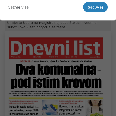
Marketinški
Saznaj više
Sačuvaj
Prometna nezgoda kod Udore, promet na
cesti Stolac – Neum potpuno obustavljen
U mjestu Udora na magistralnoj cesti Stolac – Neum u
subotu oko 9 sati dogodila se teška...