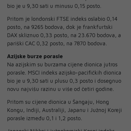
bio je u 9,30 sati u minusu 0,15 posto.
Pritom je londonski FTSE indeks oslabio 0,14
posto, na 9265 bodova, dok je frankfurtski
DAX skliznuo 0,33 posto, na 23.670 bodova, a
pariški CAC 0,32 posto, na 7870 bodova.
Azijske burze porasle
Na azijskim su burzama cijene dionica jutros
porasle. MSCI indeks azijsko-pacifičkih dionica
bio je u 9,30 sati u plusu 0,3 posto i dosegnuo
novu najvišu razinu u više od četiri godine.
Pritom su cijene dionica u Šangaju, Hong
Kongu, Indiji, Australiji, Japanu i Južnoj Koreji
porasle između 0,1 i 1,2 posto.
Japanski Nikkei i južnokorejski Kospi indeks