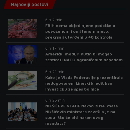
Najnoviji postovi
6 h 2 min
FBiH nema objedinjene podatke o
povučenom i uništenom mesu,
prekršaji utvrđeni u 40 kontrola
6 h 17 min
Američki mediji: Putin bi mogao
testirati NATO ograničenim napadom
6 h 21 min
Kako je Vlada Federacije prezentirala
nedogovoreni kineski kredit kao
investiciju za spas bolnica
6 h 25 min
NIKŠIĆEVE VLADE Nakon 2014. masa
Nikšićevih ministara završila je na
sudu, što će biti nakon ovog
mandata?