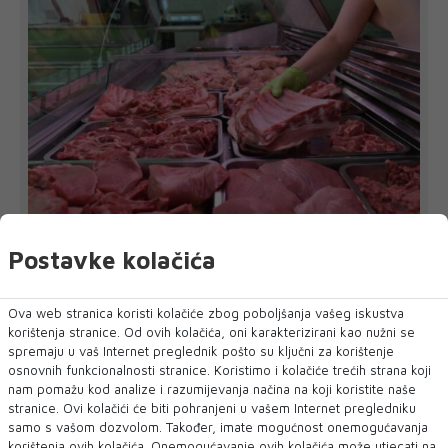
Postavke kolačića
FBiH nema objedinjene podatke o
povučenom i uništenom mesu, prekršaji
Ova web stranica koristi kolačiće zbog poboljšanja vašeg iskustva
utvrđeni u 40 kontrola
korištenja stranice. Od ovih kolačića, oni karakterizirani kao nužni se
SARAJEVO - U Federaciji Bosne i Hercegovine ne postoji
spremaju u vaš Internet preglednik pošto su ključni za korištenje
jedinstvena baza podataka o kontr...
osnovnih funkcionalnosti stranice. Koristimo i kolačiće trećih strana koji
nam pomažu kod analize i razumijevanja načina na koji koristite naše
stranice. Ovi kolačići će biti pohranjeni u vašem Internet pregledniku
samo s vašom dozvolom. Također, imate mogućnost onemogućavanja
korištenja ovih kolačića. Onemogućavanje ovih kolačića može utjecati na