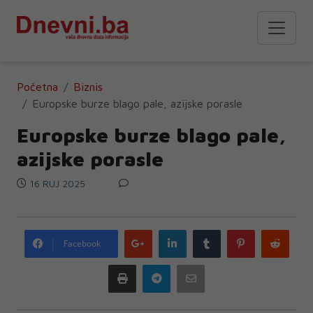
Početna
Biznis
Europske burze blago pale, azijske porasle
Europske burze blago pale,
azijske porasle
16 RUJ 2025
Google
LinkedIn
Tumblr
Pinterest
Redd
Facebook
plus
Print
Telegram
Email