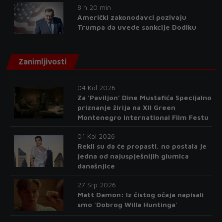
8 h 20 min
Američki zakonodavci pozivaju
Trumpa da uvede sankcije Dodiku
Zanimljivosti
04 Kol 2026
Za 'Paviljon' Dine Mustafića Specijalno
priznanje žirija na XII Green
Montenegro International Film Festu
01 Kol 2026
Rekli su da će propasti, no postala je
jedna od najuspješnijih glumica
današnjice
27 Srp 2026
Matt Damon: Iz čistog očaja napisali
smo 'Dobrog Willa Huntinga'