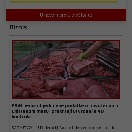
U novom broju pročitajte
Biznis
FBiH nema objedinjene podatke o povučenom i
uništenom mesu, prekršaji utvrđeni u 40
kontrola
SARAJEVO - U Federaciji Bosne i Hercegovine ne postoji