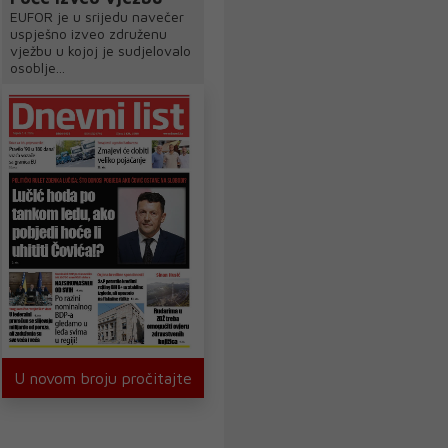
EUFOR je u srijedu navečer
uspješno izveo združenu
vježbu u kojoj je sudjelovalo
osoblje...
U novom broju pročitajte