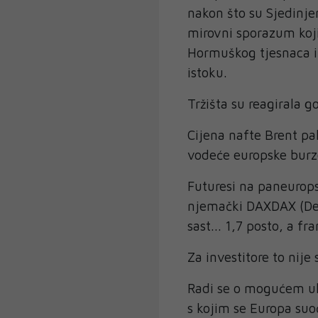
nakon što su Sjedinje
mirovni sporazum koji
Hormuškog tjesnaca i
istoku.
Tržišta su reagirala g
Cijena nafte Brent pa
vodeće europske burz
Futuresi na paneurops
njemački DAXDAX (Deut
sast... 1,7 posto, a f
Za investitore to nije
Radi se o mogućem uk
s kojim se Europa suo