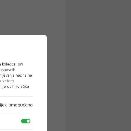
 kolačića, oni
 osnovnih
mijevanja načina na
 s vašom
je ovih kolačića
ijek omogućeno