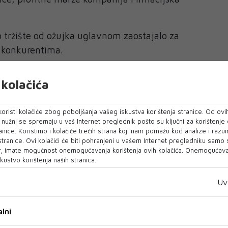
 tržište od ožujka uglavnom zaostajalo za
 konkurentima.
jenja ekonomsku sliku Europe
kolačića
a sporazuma između Washingtona i Teherana nije
oristi kolačiće zbog poboljšanja vašeg iskustva korištenja stranice. Od ovih
o nužni se spremaju u vaš Internet preglednik pošto su ključni za korištenje
 će se dogoditi s inflacijom.
anice. Koristimo i kolačiće trećih strana koji nam pomažu kod analize i razu
 stranice. Ovi kolačići će biti pohranjeni u vašem Internet pregledniku samo
ast cijena energenata ponovno je postao ozbiljan
, imate mogućnost onemogućavanja korištenja ovih kolačića. Onemogućavan
gospodarstva.
kustvo korištenja naših stranica.
uplji prijevoz.
Uv
ćava troškove proizvodnje.
lni
dnje na kraju završavaju u cijenama koje plaćaju