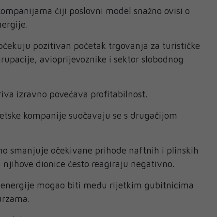
 kompanijama čiji poslovni model snažno ovisi o
ergije.
 očekuju pozitivan početak trgovanja za turističke
rupacije, avioprijevoznike i sektor slobodnog
riva izravno povećava profitabilnost.
getske kompanije suočavaju se s drugačijom
no smanjuje očekivane prihode naftnih i plinskih
njihove dionice često reagiraju negativno.
 energije mogao biti među rijetkim gubitnicima
urzama.