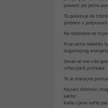
provesti još jedno p
To pokazuje da tržište
problem u potpunosti 
No istodobno se mijen
Prije samo nekoliko t
dugotrajnog energets
Danas se sve više gov
inflacijskih pritisaka.
To je značajna promj
Najveći dobitnici mogl
sektor
Kada cijene nafte pada