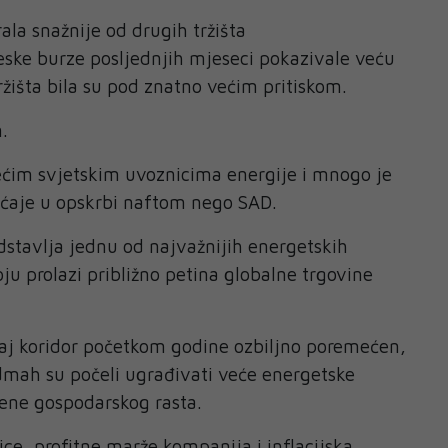
ala snažnije od drugih tržišta
eske burze posljednjih mjeseci pokazivale veću
ržišta bila su pod znatno većim pritiskom.
.
ćim svjetskim uvoznicima energije i mnogo je
ećaje u opskrbi naftom nego SAD.
stavlja jednu od najvažnijih energetskih
koju prolazi približno petina globalne trgovine
taj koridor početkom godine ozbiljno poremećen,
odmah su počeli ugrađivati veće energetske
jene gospodarskog rasta.
ice, profitne marže kompanija i inflacijska