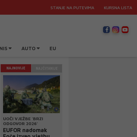
STANJE NA PUTEVIMA
KURSNA LISTA
NIS
AUTO
EU
NAJNOVIJE
NAJČITANIJE
UOČI VJEŽBE 'BRZI
ODGOVOR 2026'
EUFOR nadomak
Foče izveo vježbu