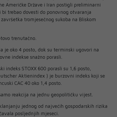
ne Američke Države i Iran postigli preliminarni
 bi trebao dovesti do ponovnog otvaranja
 završetka tromjesečnog sukoba na Bliskom
otovo trenutačno.
la je oko 4 posto, dok su terminski ugovori na
ovne indekse snažno porasli.
ki indeks STOXX 600 porasli su 1,6 posto,
scher Aktienindex ) je burzovni indeks koji se
rancuski CAC 40 oko 1,4 posto.
 samo reakcija na jednu geopolitičku vijest.
lanjanju jednog od najvećih gospodarskih rizika
čavala posljednjih mjeseci.