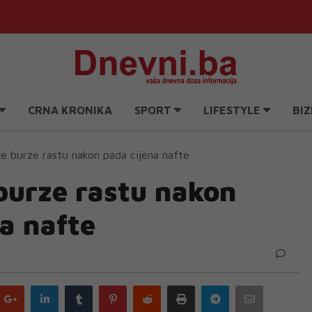
CRNA KRONIKA
SPORT
LIFESTYLE
BIZ
e burze rastu nakon pada cijena nafte
burze rastu nakon
a nafte
Google
LinkedIn
Tumblr
Pinterest
Reddit
Print
Telegram
Email
plus