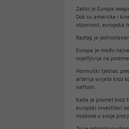
Zašto je Europa reagir
Dok su američke i kin
otpornost, europska t
Razlog je jednostavan
Europa je među najve
osjetljivija na porem
Hormuški tjesnac pred
arterija svijeta kroz 
naftom.
Kada je promet kroz 
europski investitori 
troškove u svoje proc
To se odrazilo na dion