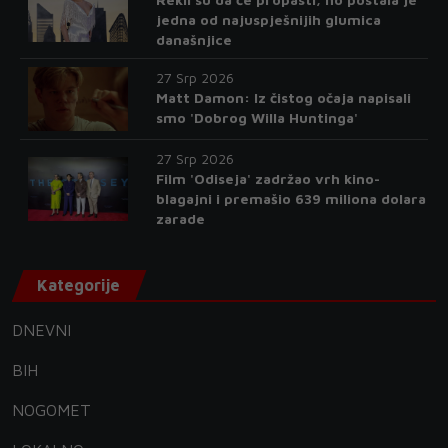
jedna od najuspješnijih glumica
današnjice
27 Srp 2026
Matt Damon: Iz čistog očaja napisali
smo 'Dobrog Willa Huntinga'
27 Srp 2026
Film 'Odiseja' zadržao vrh kino-
blagajni i premašio 639 miliona dolara
zarade
Kategorije
DNEVNI
BIH
NOGOMET