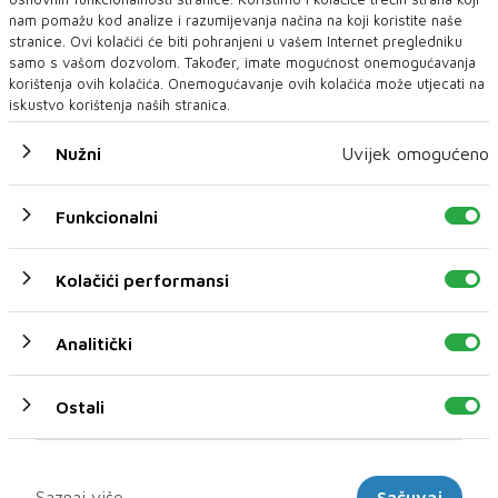
nam pomažu kod analize i razumijevanja načina na koji koristite naše
stranice. Ovi kolačići će biti pohranjeni u vašem Internet pregledniku
samo s vašom dozvolom. Također, imate mogućnost onemogućavanja
korištenja ovih kolačića. Onemogućavanje ovih kolačića može utjecati na
iskustvo korištenja naših stranica.
Nužni
Uvijek omogućeno
Funkcionalni
U novom broju pročitajte
BIH
Kolačići performansi
Analitički
Ostali
Marketinški
Saznaj više
Sačuvaj