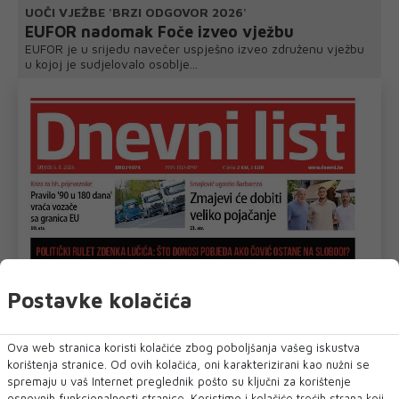
UOČI VJEŽBE 'BRZI ODGOVOR 2026'
EUFOR nadomak Foče izveo vježbu
EUFOR je u srijedu navečer uspješno izveo združenu vježbu
u kojoj je sudjelovalo osoblje...
Postavke kolačića
Ova web stranica koristi kolačiće zbog poboljšanja vašeg iskustva
korištenja stranice. Od ovih kolačića, oni karakterizirani kao nužni se
spremaju u vaš Internet preglednik pošto su ključni za korištenje
osnovnih funkcionalnosti stranice. Koristimo i kolačiće trećih strana koji