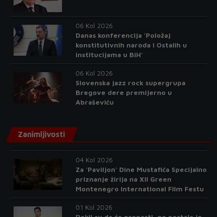
06 Kol 2026
Danas konferencija 'Položaj
konstitutivnih naroda i Ostalih u
institucijama u BiH'
06 Kol 2026
Slovenska jazz rock supergrupa
Bregove dere premijerno u
Abraševiću
Zanimljivosti
04 Kol 2026
Za 'Paviljon' Dine Mustafića Specijalno
priznanje žirija na XII Green
Montenegro International Film Festu
01 Kol 2026
Rekli su da će propasti, no postala je