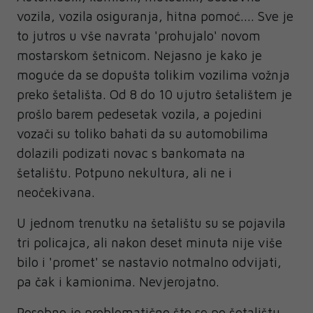
vozila, vozila osiguranja, hitna pomoć.... Sve je
to jutros u vše navrata 'prohujalo' novom
mostarskom šetnicom. Nejasno je kako je
moguće da se dopušta tolikim vozilima vožnja
preko šetališta. Od 8 do 10 ujutro šetalištem je
prošlo barem pedesetak vozila, a pojedini
vozači su toliko bahati da su automobilima
dolazili podizati novac s bankomata na
šetalištu. Potpuno nekultura, ali ne i
neočekivana.
U jednom trenutku na šetalištu su se pojavila
tri policajca, ali nakon deset minuta nije više
bilo i 'promet' se nastavio notmalno odvijati,
pa čak i kamionima. Nevjerojatno.
Posebno je problematično što se po šetalištu