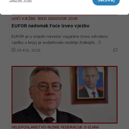
UOČI VJEŽBE 'BRZI ODGOVOR 2026'
EUFOR nadomak Foče izveo vježbu
EUFOR je u srijedu navečer uspješno izveo združenu
vježbu u kojoj je sudjelovalo osoblje Zrakoplo...
06 KOL 2026
VELEPOSLANSTVO RUSKE FEDERACIJE O IZJAVI