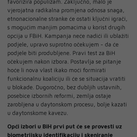
favorizira populizam. Zaključno, malo je
vjerojatna radikalna promjena odnosa snaga,
etnonacionalne stranke će ostati ključni igrači,
s mogućim manjim pomacima u korist drugih
opcija u FBiH. Kampanja neće nadići ili ublažiti
podjele, upravo suprotno očekujem - da će
podjele biti produbljene. Pravi test za BiH
očekujem nakon izbora. Postavlja se pitanje
hoće li nova vlast ikako moći formirati
funkcionalnu koaliciju ili će se situacija vratiti
u blokade. Dugoročno, bez dubljih ustavnih,
posebice izbornih reformi, zemlja ostaje
zarobljena u daytonskom procesu, bolje kazati
u daytonskome kavezu.
Opći izbori u BiH prvi put će se provesti uz
biometrijsku identifikaciju i skeniranje