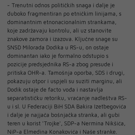
- Trenutni odnos političkih snaga i dalje je
duboko fragmentiran po etničkim linijama, s
dominantnim etnonacionalnim strankama,
koje zadržavaju kontrolu, ali uz stanovite
znakove zamora i izazova. Ključne snage su
SNSD Milorada Dodika u RS-u, on ostaje
dominantan iako je formalno odstupio s
pozicije predsjednika RS-a zbog presude i
pritiska OHR-a. Tamošnja oporba, SDS i drugi,
pokazuju otpor i uspjeli su suziti marginu, ali
Dodik ostaje de facto vođa i nastavlja
separatističku retoriku, vraćanje nadleštva RS-
u i sl. U Federaciji BiH SDA Bakira Izetbegovića
i dalje je najjača bošnjačka stranka, ali gubi
teren u korist 'Trojke', SDP-a Nermina Nikšića,
NiP-a Elmedina Konakovića i Naše stranke.