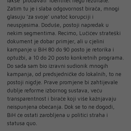
lakše 'prodavati' identitet nego rezultate.
Zatim tu je i slaba odgovornost birača, mnogi
glasuju 'za svoje' unatoč korupciji i
neuspjesima. Doduše, postoji napredak u
nekim segmentima. Recimo, Lučićev strateški
dokument je dobar primjer, ali u cjelini
kampanje u BiH 80 do 90 posto je retorika i
optužbi, a 10 do 20 posto konkretnih programa.
Do sada sam bio izravni sudionik mnogih
kampanja, od predsjedničke do lokalnih, to ne
postoji nigdje. Prave promjene bi zahtijevale
dublje reforme izbornog sustava, veću
transparentnost i birače koji više kažnjavaju
neispunjena obećanja. Dok se to ne dogodi,
BiH će ostati zarobljena u politici straha i
statusa quo.