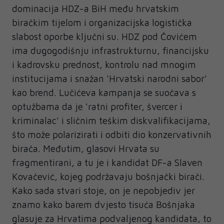
dominacija HDZ-a BiH među hrvatskim
biračkim tijelom i organizacijska logistička
slabost oporbe ključni su. HDZ pod Čovićem
ima dugogodišnju infrastrukturnu, financijsku
i kadrovsku prednost, kontrolu nad mnogim
institucijama i snažan 'Hrvatski narodni sabor'
kao brend. Lučićeva kampanja se suočava s
optužbama da je 'ratni profiter, švercer i
kriminalac' i sličnim teškim diskvalifikacijama,
što može polarizirati i odbiti dio konzervativnih
birača. Međutim, glasovi Hrvata su
fragmentirani, a tu je i kandidat DF-a Slaven
Kovačević, kojeg podržavaju bošnjački birači.
Kako sada stvari stoje, on je nepobjediv jer
znamo kako barem dvjesto tisuća Bošnjaka
glasuje za Hrvatima podvaljenog kandidata, to