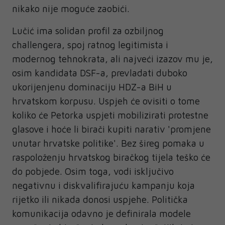
nikako nije moguće zaobići.
Lučić ima solidan profil za ozbiljnog
challengera, spoj ratnog legitimista i
modernog tehnokrata, ali najveći izazov mu je,
osim kandidata DSF-a, prevladati duboko
ukorijenjenu dominaciju HDZ-a BiH u
hrvatskom korpusu. Uspjeh će ovisiti o tome
koliko će Petorka uspjeti mobilizirati protestne
glasove i hoće li birači kupiti narativ 'promjene
unutar hrvatske politike'. Bez šireg pomaka u
raspoloženju hrvatskog biračkog tijela teško će
do pobjede. Osim toga, vodi isključivo
negativnu i diskvalifirajuću kampanju koja
rijetko ili nikada donosi uspjehe. Politička
komunikacija odavno je definirala modele