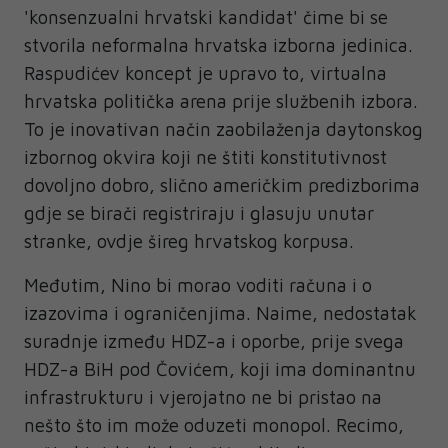
'konsenzualni hrvatski kandidat' čime bi se
stvorila neformalna hrvatska izborna jedinica.
Raspudićev koncept je upravo to, virtualna
hrvatska politička arena prije službenih izbora.
To je inovativan način zaobilaženja daytonskog
izbornog okvira koji ne štiti konstitutivnost
dovoljno dobro, slično američkim predizborima
gdje se birači registriraju i glasuju unutar
stranke, ovdje šireg hrvatskog korpusa.
Međutim, Nino bi morao voditi računa i o
izazovima i ograničenjima. Naime, nedostatak
suradnje između HDZ-a i oporbe, prije svega
HDZ-a BiH pod Čovićem, koji ima dominantnu
infrastrukturu i vjerojatno ne bi pristao na
nešto što im može oduzeti monopol. Recimo,