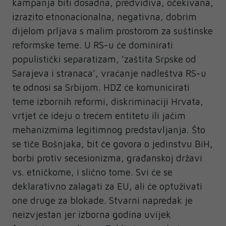
kampanja biti dosadna, predvidiva, očekivana,
izrazito etnonacionalna, negativna, dobrim
dijelom prljava s malim prostorom za suštinske
reformske teme. U RS-u će dominirati
populistički separatizam, 'zaštita Srpske od
Sarajeva i stranaca', vraćanje nadleštva RS-u
te odnosi sa Srbijom. HDZ će komunicirati
teme izbornih reformi, diskriminaciji Hrvata,
vrtjet će ideju o trećem entitetu ili jačim
mehanizmima legitimnog predstavljanja. Što
se tiče Bošnjaka, bit će govora o jedinstvu BiH,
borbi protiv secesionizma, građanskoj državi
vs. etničkome, i slično tome. Svi će se
deklarativno zalagati za EU, ali će optuživati
one druge za blokade. Stvarni napredak je
neizvjestan jer izborna godina uvijek