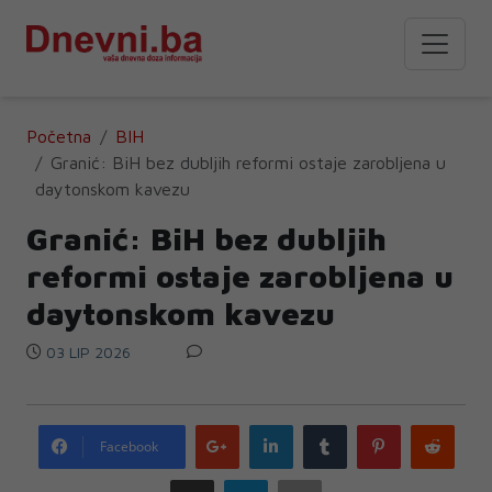
Početna
BIH
Granić: BiH bez dubljih reformi ostaje zarobljena u
daytonskom kavezu
Granić: BiH bez dubljih
reformi ostaje zarobljena u
daytonskom kavezu
03 LIP 2026
Google
LinkedIn
Tumblr
Pinterest
Redd
Facebook
plus