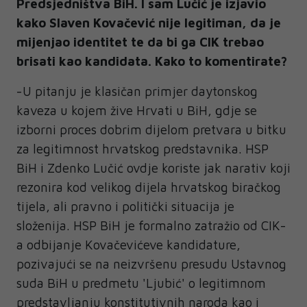
Predsjedništva BiH. I sam Lučić je izjavio
kako Slaven Kovačević nije legitiman, da je
mijenjao identitet te da bi ga CIK trebao
brisati kao kandidata. Kako to komentirate?
-U pitanju je klasičan primjer daytonskog
kaveza u kojem žive Hrvati u BiH, gdje se
izborni proces dobrim dijelom pretvara u bitku
za legitimnost hrvatskog predstavnika. HSP
BiH i Zdenko Lučić ovdje koriste jak narativ koji
rezonira kod velikog dijela hrvatskog biračkog
tijela, ali pravno i politički situacija je
složenija. HSP BiH je formalno zatražio od CIK-
a odbijanje Kovačevićeve kandidature,
pozivajući se na neizvršenu presudu Ustavnog
suda BiH u predmetu 'Ljubić' o legitimnom
predstavljanju konstitutivnih naroda kao i