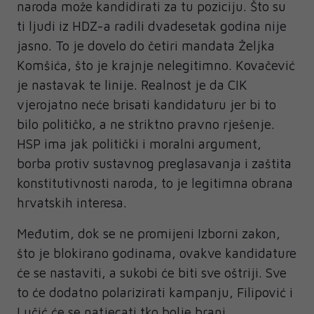
naroda može kandidirati za tu poziciju. Što su
ti ljudi iz HDZ-a radili dvadesetak godina nije
jasno. To je dovelo do četiri mandata Željka
Komšića, što je krajnje nelegitimno. Kovačević
je nastavak te linije. Realnost je da CIK
vjerojatno neće brisati kandidaturu jer bi to
bilo političko, a ne striktno pravno rješenje.
HSP ima jak politički i moralni argument,
borba protiv sustavnog preglasavanja i zaštita
konstitutivnosti naroda, to je legitimna obrana
hrvatskih interesa.
Međutim, dok se ne promijeni Izborni zakon,
što je blokirano godinama, ovakve kandidature
će se nastaviti, a sukobi će biti sve oštriji. Sve
to će dodatno polarizirati kampanju, Filipović i
Lučić će se natjecati tko bolje brani