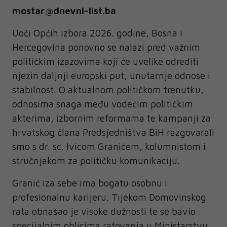
mostar@dnevni-list.ba
Uoči Općih izbora 2026. godine, Bosna i
Hercegovina ponovno se nalazi pred važnim
političkim izazovima koji će uvelike odrediti
njezin daljnji europski put, unutarnje odnose i
stabilnost. O aktualnom političkom trenutku,
odnosima snaga među vodećim političkim
akterima, izbornim reformama te kampanji za
hrvatskog člana Predsjedništva BiH razgovarali
smo s dr. sc. Ivicom Granićem, kolumnistom i
stručnjakom za političku komunikaciju.
Granić iza sebe ima bogatu osobnu i
profesionalnu karijeru. Tijekom Domovinskog
rata obnašao je visoke dužnosti te se bavio
specijalnim oblicima ratovanja u Ministarstvu