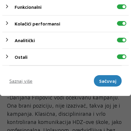
trenutak za takvu kampanju, niti u regiji, a niti
Funkcionalni
u svijetu. Hrvatski premijer Plenković to jako
dobro razumije.
Kolačići performansi
Zdenko Lučić će se na predstojećim izborima
Analitički
suočiti s Darijanom Filipović,
kandidatkinjom HDZ-a BiH, iza čije
Ostali
kandidature stoje i stranke okupljene u
Hrvatskom narodnom saboru (HNS) BiH.
Marketinški
Kako analitički gledate na njezinu političku
Saznaj više
Sačuvaj
komunikaciju uoči predstojećih izbora?
-Darijana Filipović vodi očekivanu kampanju.
Ona brani poziciju, nije izazivač, takva joj je i
kampanja. Klasična, disciplinirana i vrlo
kontrolirana komunikacija HDZ-ove škole, jako
profesionalna. Uglavnom, predvidljiva i bez