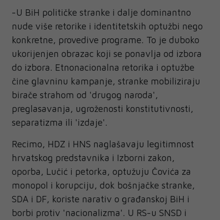
-U BiH političke stranke i dalje dominantno
nude više retorike i identitetskih optužbi nego
konkretne, provedive programe. To je duboko
ukorijenjen obrazac koji se ponavlja od izbora
do izbora. Etnonacionalna retorika i optužbe
čine glavninu kampanje, stranke mobiliziraju
birače strahom od 'drugog naroda',
preglasavanja, ugroženosti konstitutivnosti,
separatizma ili 'izdaje'.
Recimo, HDZ i HNS naglašavaju legitimnost
hrvatskog predstavnika i Izborni zakon,
oporba, Lučić i petorka, optužuju Čovića za
monopol i korupciju, dok bošnjačke stranke,
SDA i DF, koriste narativ o građanskoj BiH i
borbi protiv 'nacionalizma'. U RS-u SNSD i