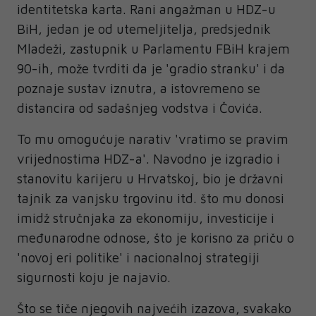
identitetska karta. Rani angažman u HDZ-u
BiH, jedan je od utemeljitelja, predsjednik
Mladeži, zastupnik u Parlamentu FBiH krajem
90-ih, može tvrditi da je 'gradio stranku' i da
poznaje sustav iznutra, a istovremeno se
distancira od sadašnjeg vodstva i Čovića.
To mu omogućuje narativ 'vratimo se pravim
vrijednostima HDZ-a'. Navodno je izgradio i
stanovitu karijeru u Hrvatskoj, bio je državni
tajnik za vanjsku trgovinu itd. što mu donosi
imidž stručnjaka za ekonomiju, investicije i
međunarodne odnose, što je korisno za priču o
'novoj eri politike' i nacionalnoj strategiji
sigurnosti koju je najavio.
Što se tiče njegovih najvećih izazova, svakako