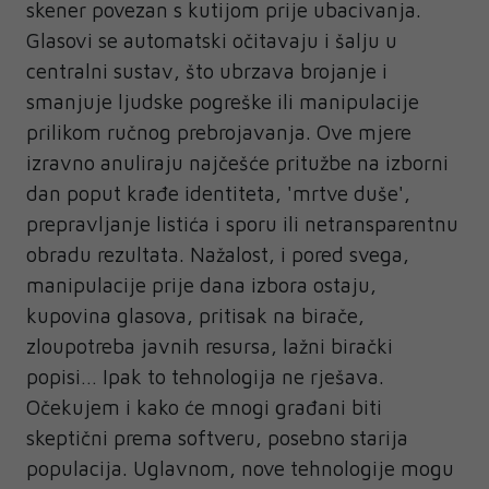
skener povezan s kutijom prije ubacivanja.
Glasovi se automatski očitavaju i šalju u
centralni sustav, što ubrzava brojanje i
smanjuje ljudske pogreške ili manipulacije
prilikom ručnog prebrojavanja. Ove mjere
izravno anuliraju najčešće pritužbe na izborni
dan poput krađe identiteta, 'mrtve duše',
prepravljanje listića i sporu ili netransparentnu
obradu rezultata. Nažalost, i pored svega,
manipulacije prije dana izbora ostaju,
kupovina glasova, pritisak na birače,
zloupotreba javnih resursa, lažni birački
popisi… Ipak to tehnologija ne rješava.
Očekujem i kako će mnogi građani biti
skeptični prema softveru, posebno starija
populacija. Uglavnom, nove tehnologije mogu