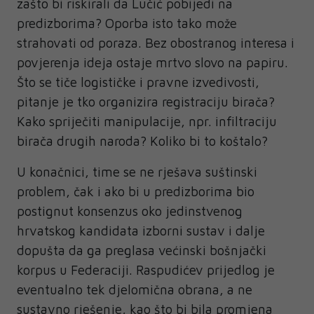
zašto bi riskirali da Lučić pobijedi na
predizborima? Oporba isto tako može
strahovati od poraza. Bez obostranog interesa i
povjerenja ideja ostaje mrtvo slovo na papiru.
Što se tiče logističke i pravne izvedivosti,
pitanje je tko organizira registraciju birača?
Kako spriječiti manipulacije, npr. infiltraciju
birača drugih naroda? Koliko bi to koštalo?
U konačnici, time se ne rješava suštinski
problem, čak i ako bi u predizborima bio
postignut konsenzus oko jedinstvenog
hrvatskog kandidata izborni sustav i dalje
dopušta da ga preglasa većinski bošnjački
korpus u Federaciji. Raspudićev prijedlog je
eventualno tek djelomična obrana, a ne
sustavno rješenje, kao što bi bila promjena