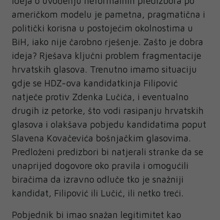
ideja o uvođenju neformalnih predizbora po
američkom modelu je pametna, pragmatična i
politički korisna u postojećim okolnostima u
BiH, iako nije čarobno rješenje. Zašto je dobra
ideja? Rješava ključni problem fragmentacije
hrvatskih glasova. Trenutno imamo situaciju
gdje se HDZ-ova kandidatkinja Filipović
natječe protiv Zdenka Lučića, i eventualno
drugih iz petorke, što vodi rasipanju hrvatskih
glasova i olakšava pobjedu kandidatima poput
Slavena Kovačevića bošnjačkim glasovima.
Predloženi predizbori bi natjerali stranke da se
unaprijed dogovore oko pravila i omogućili
biračima da izravno odluče tko je snažniji
kandidat, Filipović ili Lučić, ili netko treći.
Pobjednik bi imao snažan legitimitet kao