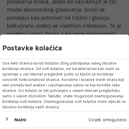
ponašanja birača, jedan od najvažnijih je tzv.
model ekonomskog glasovanja, birači se
ponašaju kao potrošači na tržištu i glasuju
kalkulirano vodeći se vlastitim interesom. To je
posebno važno danas u eri opće nesigurnosti,
ratova i slično, u takvim situacijama pozicija
Postavke kolačića
uvijek igra na sigurnu kartu, na sigurnost,
sigurne plaće, mirovine.
Ova web stranica koristi kolačiće zbog poboljšanja vašeg iskustva
korištenja stranice. Od ovih kolačića, oni karakterizirani kao nužni se
Hoću reći da to što će Čovića nazvati
spremaju u vaš Internet preglednik pošto su ključni za korištenje
kandidatom JNA neće dovesti niti jednog
osnovnih funkcionalnosti stranice. Koristimo i kolačiće trećih strana koji
nam pomažu kod analize i razumijevanja načina na koji koristite naše
birača više na stranu Lučića jer se time ne
stranice. Ovi kolačići će biti pohranjeni u vašem Internet pregledniku
podižu mirovine i plaće. Nedostaju programi,
samo s vašom dozvolom. Također, imate mogućnost onemogućavanja
korištenja ovih kolačića. Onemogućavanje ovih kolačića može utjecati na
reforme, obećanja. Naravno da su biografije
iskustvo korištenja naših stranica.
kandidata važne i da ih treba do u detalje
razjasniti, to je tako u svim ozbiljnim
Nužni
Uvijek omogućeno
kampanjama, ali se bojim da sada nije