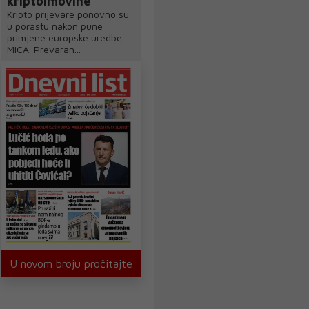
kriptoimovine
Kripto prijevare ponovno su
u porastu nakon pune
primjene europske uredbe
MiCA. Prevaran...
U novom broju pročitajte