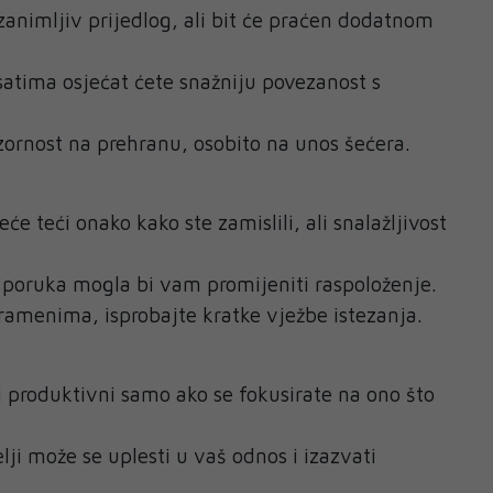
zanimljiv prijedlog, ali bit će praćen dodatnom
atima osjećat ćete snažniju povezanost s
zornost na prehranu, osobito na unos šećera.
će teći onako kako ste zamislili, ali snalažljivost
poruka mogla bi vam promijeniti raspoloženje.
ramenima, isprobajte kratke vježbe istezanja.
i produktivni samo ako se fokusirate na ono što
lji može se uplesti u vaš odnos i izazvati