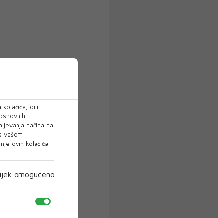
 kolačića, oni
 osnovnih
mijevanja načina na
 s vašom
je ovih kolačića
ijek omogućeno