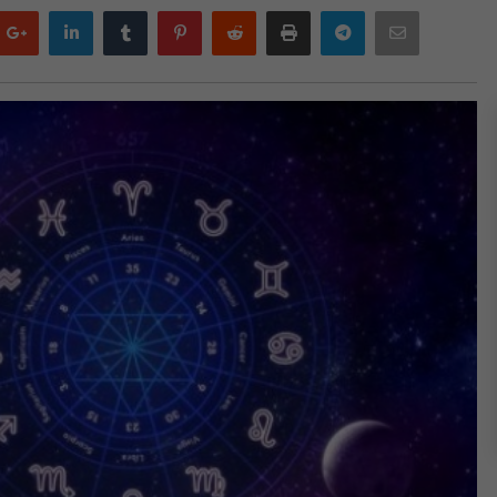
Google
LinkedIn
Tumblr
Pinterest
Reddit
Print
Telegram
Email
plus