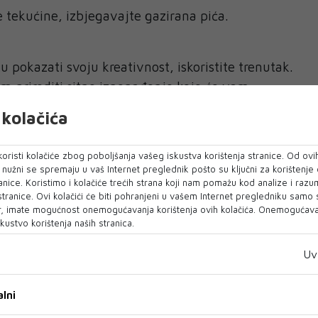
e tekućine, izbjegavajte gazirana pića.
u pokazati svoju kreativnost, iskoristite trenutak.
m prirediti sitno iznenađenje koje će vam
kolačića
ralježnicu, nemojte sjediti predugo u istom
oristi kolačiće zbog poboljšanja vašeg iskustva korištenja stranice. Od ovih
o nužni se spremaju u vaš Internet preglednik pošto su ključni za korištenje
anice. Koristimo i kolačiće trećih strana koji nam pomažu kod analize i razu
mogu se provući nezapaženo, ali kasnije izazvati
 stranice. Ovi kolačići će biti pohranjeni u vašem Internet pregledniku samo
, imate mogućnost onemogućavanja korištenja ovih kolačića. Onemogućavan
kustvo korištenja naših stranica.
noću u komunikaciji, vrijeme je da otvoreno
Uv
sna odražava se na koncentraciju.
lni