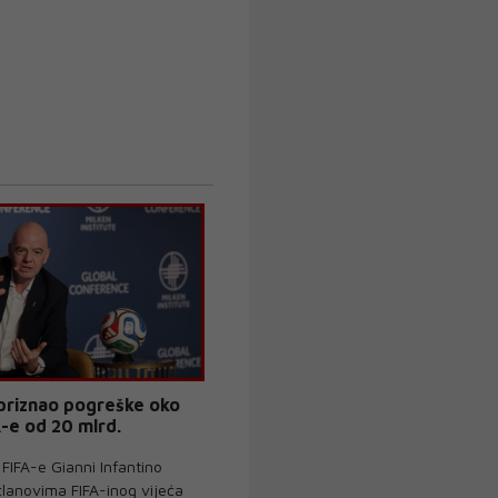
 priznao pogreške oko
A-e od 20 mlrd.
FIFA-e Gianni Infantino
članovima FIFA-inog vijeća