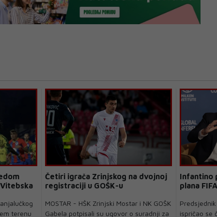
jedom
Četiri igrača Zrinjskog na dvojnoj
Infantino
 Vitebska
registraciji u GOŠK-u
plana FIF
anjalučkog
MOSTAR - HŠK Zrinjski Mostar i NK GOŠK
Predsjednik 
ćem terenu
Gabela potpisali su ugovor o suradnji za
ispričao se 