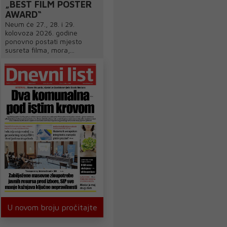
„BEST FILM POSTER
AWARD“
Neum će 27., 28. i 29.
kolovoza 2026. godine
ponovno postati mjesto
susreta filma, mora,...
U novom broju pročitajte