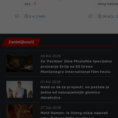
sez...
zbog načina 
6 H 2 MIN
06 KOL 2
Zanimljivosti
04 Kol 2026
Za 'Paviljon' Dine Mustafića Specijalno
priznanje žirija na XII Green
Montenegro International Film Festu
01 Kol 2026
Rekli su da će propasti, no postala je
jedna od najuspješnijih glumica
današnjice
27 Srp 2026
Matt Damon: Iz čistog očaja napisali
smo 'Dobrog Willa Huntinga'