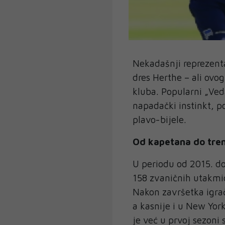
Nekadašnji reprezent
dres Herthe – ali ovo
kluba. Popularni „Ved
napadački instinkt, p
plavo-bijele.
Od kapetana do tre
U periodu od 2015. do
158 zvaničnih utakmic
Nakon završetka igrač
a kasnije i u New Yor
je već u prvoj sezoni