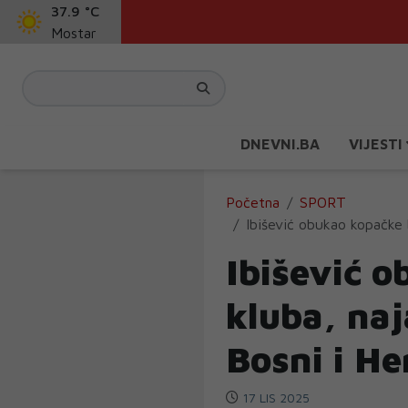
37.9 °C
Mostar
DNEVNI.BA
VIJESTI
Početna
SPORT
Ibišević obukao kopačke 
Ibišević 
kluba, naj
Bosni i He
17 LIS 2025