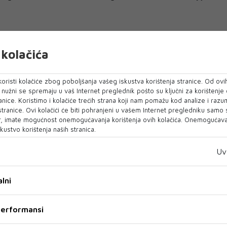
kolačića
e nakon nekoliko godina u SAD-u vratio u Berlin,
rugom Zerinom i troje djece. O povratku i
tnom povratku među veterane, Ibišević za
oristi kolačiće zbog poboljšanja vašeg iskustva korištenja stranice. Od ovih
o nužni se spremaju u vaš Internet preglednik pošto su ključni za korištenje
anice. Koristimo i kolačiće trećih strana koji nam pomažu kod analize i razu
 stranice. Ovi kolačići će biti pohranjeni u vašem Internet pregledniku samo
e pozvalo i prijavilo. Nakon završetka karijere
, imate mogućnost onemogućavanja korištenja ovih kolačića. Onemogućavan
kustvo korištenja naših stranica.
 padel, ali nedostajala mi je lopta. Bilo je sjajno,
o danima poslije. To su sve sjajni momci – prošle
Uv
 prvaci Njemačke.“
lni
ovi planovi
Americi, Ibišević ističe:
 performansi