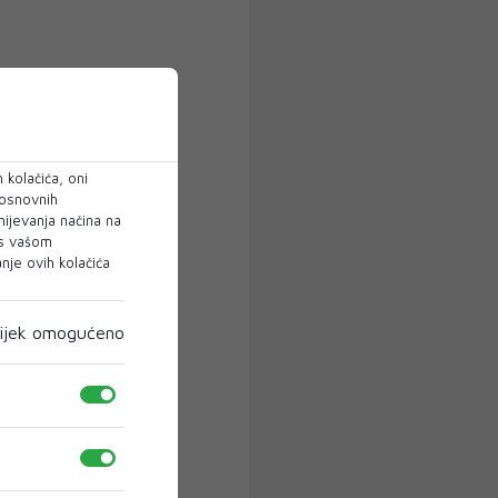
 kolačića, oni
 osnovnih
mijevanja načina na
 s vašom
je ovih kolačića
ijek omogućeno