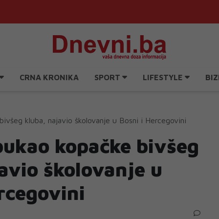
CRNA KRONIKA
SPORT
LIFESTYLE
BIZ
bivšeg kluba, najavio školovanje u Bosni i Hercegovini
obukao kopačke bivšeg
avio školovanje u
rcegovini