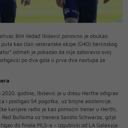
ativac BiH Vedad Ibišević ponovno je obukao
g puta kao član veteranske ekipe (Ü40) berlinskog
ator“ odmah je pokazao da nije zaboravio svoj
ostigavši po dva gola u prva dva nastupa za
nera
 2020. godine, Ibišević je u dresu Herthe odigrao
a i postigao 54 pogotka, uz brojne asistencije.
ke karijere radio je kao pomoćni trener u Herthi,
k Red Bullsima uz trenera Sandro Schwarza, gdje
 stigao do finala MLS-a – izgubivši od LA Galaxyja