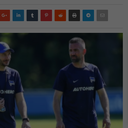
Google
LinkedIn
Tumblr
Pinterest
Reddit
Print
Telegram
Email
plus