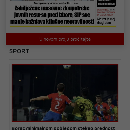
U novom broju pročitajte
SPORT
Borac minimalnom pobjedom stekao prednost