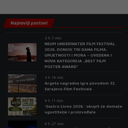
Najnoviji postovi
3 h 7 min
NEUM UNDERWATER FILM FESTIVAL
2026. DONOSI TRI DANA FILMA,
UMJETNOSTI I MORA – UVEDENA I
NOVA KATEGORIJA „BEST FILM
POSTER AWARD“
3 h 14 min
Argeta nagradna igra povodom 32.
Sarajevo Film Festivala
4 h 11 min
'Gastro Livno 2026.' okupit će domaće
ugostitelje i proizvođače
4 h 27 min