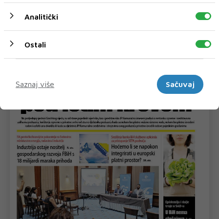
Analitički
Ostali
Marketinški
Saznaj više
Sačuvaj