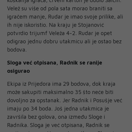
koškanja igrača, crveni karton je dobio Salčin.
Velež su više od pola sata morao braniti sa
igračem manje, Rudar je imao svoje prilike, ali
ih nije iskoristio. Na kraju je Stojanović
potvrdio trijumf Veleža 4-2. Rudar je opet
odigrao jednu dobru utakmicu ali je ostao bez
bodova.
Sloga već otpisana, Radnik se ranije
osigurao
Ekipa iz Prijedora ima 29 bodova, dok kraja
može sakupiti maksimalno 35 što neće biti
dovoljno za opstanak. Jer Radnik i Posušje već
imaju po 34 boda. Još jedna utakmica je
završila bez golova, ona između Sloge i
Radnika. Sloga je već otpisana, Radnik se