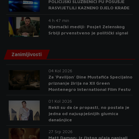
POLICIJSKI SLUŽBENICI PU POSUŠJE
RASVIJETLILI KAZNENO DJELO KRAĐE
4 h 47 min
Njemački mediji: Posjet Zelenskog
Srbiji prvenstveno je politički signal
Zanimljivosti
04 Kol 2026
Za 'Paviljon' Dine Mustafića Specijalno
priznanje žirija na XII Green
Montenegro International Film Festu
01 Kol 2026
Rekli su da će propasti, no postala je
jedna od najuspješnijih glumica
današnjice
27 Srp 2026
Matt Damon: Iz čistog očaja napisali