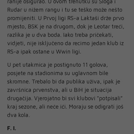
ranije osigurao. U ovom trenutku su Sloga i
Rudar u nižem rangu i tu se teško može nešto
promijeniti. U Prvoj ligi RS-a Laktaši drže prvo
mjesto, BSK je na drugom, dok je Leotar treći,
razlika je u dva boda. Iako treba pričekati,
vidjeti, nije isključeno da recimo jedan klub iz
RS-a ipak ostane u Wwin ligi.
U pet utakmica je postignuto 11 golova,
posjete na stadionima su uglavnom bile
skromne. Trebalo bi da publika uživa, ipak je
završnica prvenstva, ali u BiH je situacija
drugačija. Vjerojatno bi svi klubovi "potpisali"
kraj sezone, ali neće ići. Moraju se odigrati još
dva kola.
F. I.