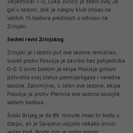
Željezničar 1-0, Luka Juričić je zabio svoj 26
gol u sezoni, dok je njegov klub otišao na
velikih 15 bodova prednosti u odnosu na
Zrinjski.
Sedmi remi Zrinjskog
Zrinjski je i sedmi put ove sezone remizirao,
susret protiv Posušja je završio bez pobjednika
0-0. S ovim bodom je ekipa Posušja gotovo
potvrdila svoj status premijerligaša i naredne
sezone. Zanimljivo, u četiri ove sezone, ekipa
Posušja je protiv Plemića ove sezone osvojila
sedam bodova.
Široki Brijeg je do 89. minute imao tri boda u
džepu, ali je Sarajevo uspjelo nekako izvući
jedan bod. Bordo tim je vodio golom