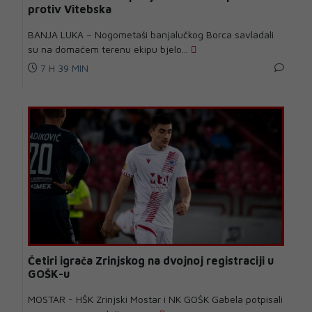
protiv Vitebska
BANJA LUKA – Nogometaši banjalučkog Borca savladali
su na domaćem terenu ekipu bjelo...
7 H 39 MIN
Četiri igrača Zrinjskog na dvojnoj registraciji u
GOŠK-u
MOSTAR - HŠK Zrinjski Mostar i NK GOŠK Gabela potpisali