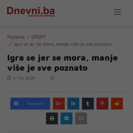
Početna
SPORT
Igra se jer se mora, manje više je sve poznato
Igra se jer se mora, manje
više je sve poznato
17 SVI 2026
Google
LinkedIn
Tumblr
Pinterest
Redd
Facebook
plus
Print
Telegram
Email