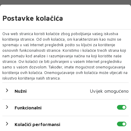
Postavke kolačića
Ova web stranica koristi kolačiće zbog poboljšanja vašeg iskustva
korištenja stranice. Od ovih kolačića, oni karakterizirani kao nužni se
spremaju u vaš Internet preglednik pošto su ključni za korištenje
NAJNOVIJE
NAJČITANIJE
osnovnih funkcionalnosti stranice. Koristimo i kolačiće trećih strana koji
nam pomažu kod analize i razumijevanja načina na koji koristite naše
stranice. Ovi kolačići će biti pohranjeni u vašem Internet pregledniku
samo s vašom dozvolom. Također, imate mogućnost onemogućavanja
korištenja ovih kolačića. Onemogućavanje ovih kolačića može utjecati na
iskustvo korištenja naših stranica.
Nužni
Uvijek omogućeno
NEUM UNDERWATER FILM FESTIVAL 2026.
DONOSI TRI DANA FILMA, UMJETNOSTI I
Funkcionalni
MORA – UVEDENA I NOVA KATEGORIJA „BEST
FILM POSTER AWARD“
Neum će 27., 28. i 29. kolovoza 2026. godine ponovno postati
Kolačići performansi
mjesto susreta filma, mora,...