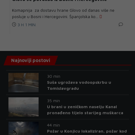
Komapnija za dostavu hrane Glovo od danas više ne
posluje u Bosni i Hercegovini. Španjolska ko...
3 H 1 MIN
Najnoviji postovi
30 min
Suša ugrožava vodoopskrbu u
Tomislavgradu
35 min
U brani u zeničkom naselju Kanal
pronađeno tijelo starijeg muškarca
44 min
Požar u Konjicu lokaliziran, požar kod