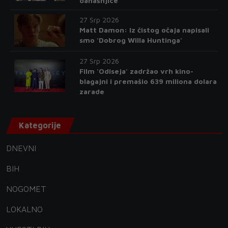
današnjice
27 Srp 2026
Matt Damon: Iz čistog očaja napisali
smo 'Dobrog Willa Huntinga'
27 Srp 2026
Film 'Odiseja' zadržao vrh kino-
blagajni i premašio 639 miliona dolara
zarade
Kategorije
DNEVNI
BIH
NOGOMET
LOKALNO