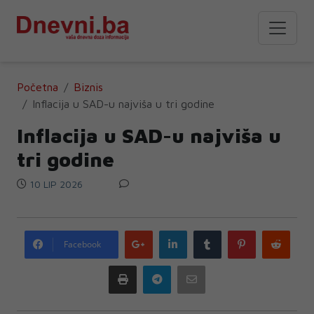
Početna
Biznis
Inflacija u SAD-u najviša u tri godine
Inflacija u SAD-u najviša u
tri godine
10 LIP 2026
Google
LinkedIn
Tumblr
Pinterest
Redd
Facebook
plus
Print
Telegram
Email