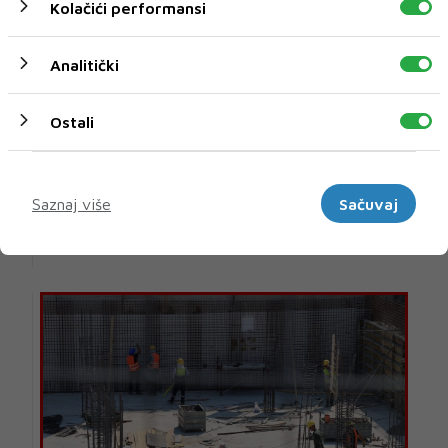
Kolačići performansi
Analitički
Ostali
Wall Street raste, ali nafta ponovno zabrinjava
tržišta
Marketinški
Wall Street u novi je tjedan ušao s optimizmom. Slabiji
Saznaj više
Sačuvaj
podaci s američkog tržišta rada smanjili ...
1 H 26 MIN