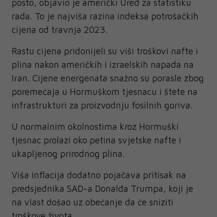
posto, objavio je američki Ured za statistiku
rada. To je najviša razina indeksa potrošačkih
cijena od travnja 2023.
Rastu cijena pridonijeli su viši troškovi nafte i
plina nakon američkih i izraelskih napada na
Iran. Cijene energenata snažno su porasle zbog
poremećaja u Hormuškom tjesnacu i štete na
infrastrukturi za proizvodnju fosilnih goriva.
U normalnim okolnostima kroz Hormuški
tjesnac prolazi oko petina svjetske nafte i
ukapljenog prirodnog plina.
Viša inflacija dodatno pojačava pritisak na
predsjednika SAD-a Donalda Trumpa, koji je
na vlast došao uz obećanje da će sniziti
troškove života.