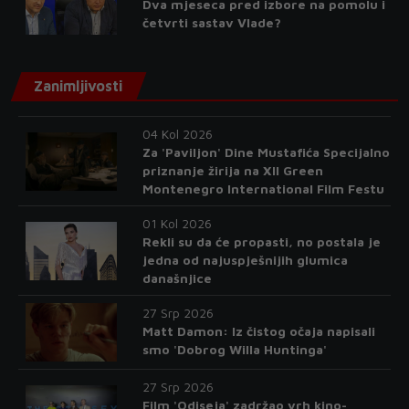
Dva mjeseca pred izbore na pomolu i
četvrti sastav Vlade?
Zanimljivosti
04 Kol 2026
Za 'Paviljon' Dine Mustafića Specijalno
priznanje žirija na XII Green
Montenegro International Film Festu
01 Kol 2026
Rekli su da će propasti, no postala je
jedna od najuspješnijih glumica
današnjice
27 Srp 2026
Matt Damon: Iz čistog očaja napisali
smo 'Dobrog Willa Huntinga'
27 Srp 2026
Film 'Odiseja' zadržao vrh kino-