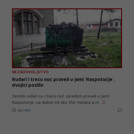
NEZADOVOLJSTVO
Rudari i treću noć proveli u jami 'Raspotočje',
dvojici pozlilo
Zenički rudari su i treću noć zaredom proveli u jami
Raspotočje, na dubini od oko 350 metara a ni...
58 MIN