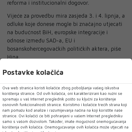
reforma i institucionalni dogovor.
Vijeće za provedbu mira zasjeda 3. i 4. lipnja, a
odluke koje donese mogle bi značajno utjecati
na budućnost BiH, europske integracije i
odnose između SAD-a, EU i
bosanskohercegovačkih političkih aktera, piše
Hina.
Postavke kolačića
Ova web stranica koristi kolačiće zbog poboljšanja vašeg iskustva
VALENTIN INZKO
korištenja stranice. Od ovih kolačića, oni karakterizirani kao nužni se
spremaju u vaš Internet preglednik pošto su ključni za korištenje
osnovnih funkcionalnosti stranice. Koristimo i kolačiće trećih strana koji
nam pomažu kod analize i razumijevanja načina na koji koristite naše
NAJNOVIJE
NAJČITANIJE
stranice. Ovi kolačići će biti pohranjeni u vašem Internet pregledniku
samo s vašom dozvolom. Također, imate mogućnost onemogućavanja
korištenja ovih kolačića. Onemogućavanje ovih kolačića može utjecati na