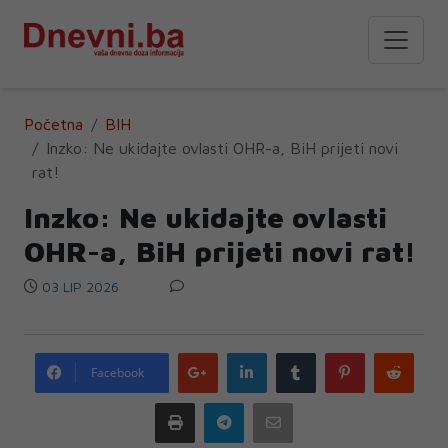
Početna
BIH
Inzko: Ne ukidajte ovlasti OHR-a, BiH prijeti novi
rat!
Inzko: Ne ukidajte ovlasti
OHR-a, BiH prijeti novi rat!
03 LIP 2026
Google
LinkedIn
Tumblr
Pinterest
Redd
Facebook
plus
Print
Telegram
Email