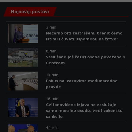
Najnoviji postovi
3 min
Nećemo biti zastrašeni, branit ćemo
istinu i čuvati uspomenu na žrtve"
8 min
Saslušane još četiri osobe povezane s
Centrom
14 min
Fokus na izazovima međunarodne
pravde
18 min
Cvitanovićeva izjava ne zaslužuje
samo moralnu osudu, već i zakonsku
sankciju
44 min