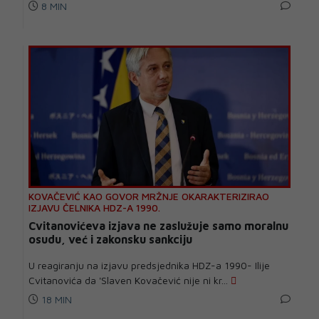
8 MIN
KOVAČEVIĆ KAO GOVOR MRŽNJE OKARAKTERIZIRAO
IZJAVU ČELNIKA HDZ-A 1990.
Cvitanovićeva izjava ne zaslužuje samo moralnu
osudu, već i zakonsku sankciju
U reagiranju na izjavu predsjednika HDZ-a 1990- Ilije
Cvitanovića da 'Slaven Kovačević nije ni kr...
18 MIN