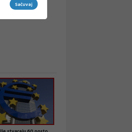
Sačuvaj
lje stvaraju 60 posto