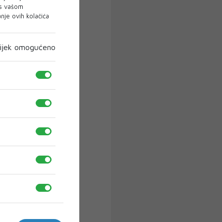
 s vašom
je ovih kolačića
ijek omogućeno