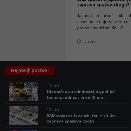
zapravo spašava koga?
Japanski jen, nekoć simbol st
dosegao je najnižu razinu u 
prema američkom dol...
17 MIN
Najnoviji postovi
13 min
Njemačka autoindustrija gubi još
jednu prednost pred Kinom
17 min
SAD spašava japanski jen – ali tko
zapravo spašava koga?