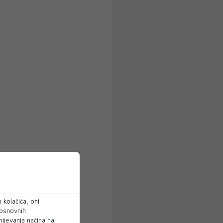
 kolačića, oni
 osnovnih
mijevanja načina na