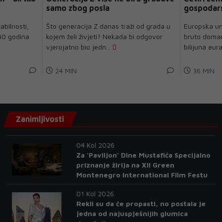
samo zbog posla
gospodars
abilnosti,
Što generacija Z danas traži od grada u
Europska uni
40 godina
kojem želi živjeti? Nekada bi odgovor
bruto domać
vjerojatno bio jedn...
bilijuna eura
24 MIN
36 MIN
Zanimljivosti
04 Kol 2026
Za 'Paviljon' Dine Mustafića Specijalno
priznanje žirija na XII Green
Montenegro International Film Festu
01 Kol 2026
Rekli su da će propasti, no postala je
jedna od najuspješnijih glumica