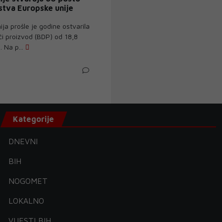
tva Europske unije
ja prošle je godine ostvarila
i proizvod (BDP) od 18,8
. Na p...
Kategorije
DNEVNI
BIH
NOGOMET
LOKALNO
VIJESTI BIH