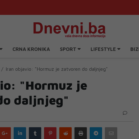
CRNA KRONIKA
SPORT
LIFESTYLE
BIZ
Iran objavio: "Hormuz je zatvoren do daljnjeg"
vio: "Hormuz je
do daljnjeg"
Google
LinkedIn
Tumblr
Pinterest
Reddit
Print
Telegram
Email
plus