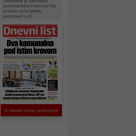
Godinama je njemačka
automobilska industrija bila
sinonim za kvalitetu,
preciznost i uči...
U novom broju pročitajte