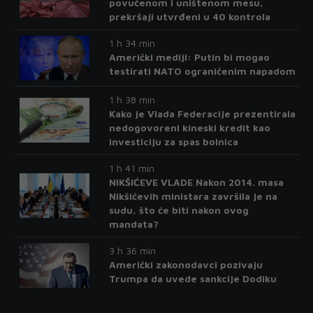
povučenom i uništenom mesu,
prekršaji utvrđeni u 40 kontrola
1 h 34 min
Američki mediji: Putin bi mogao
testirati NATO ograničenim napadom
1 h 38 min
Kako je Vlada Federacije prezentirala
nedogovoreni kineski kredit kao
investiciju za spas bolnica
1 h 41 min
NIKŠIĆEVE VLADE Nakon 2014. masa
Nikšićevih ministara završila je na
sudu, što će biti nakon ovog
mandata?
3 h 36 min
Američki zakonodavci pozivaju
Trumpa da uvede sankcije Dodiku