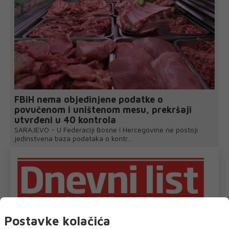
FBiH nema objedinjene podatke o
povučenom i uništenom mesu, prekršaji
utvrđeni u 40 kontrola
SARAJEVO - U Federaciji Bosne i Hercegovine ne postoji
jedinstvena baza podataka o kontr...
Postavke kolačića