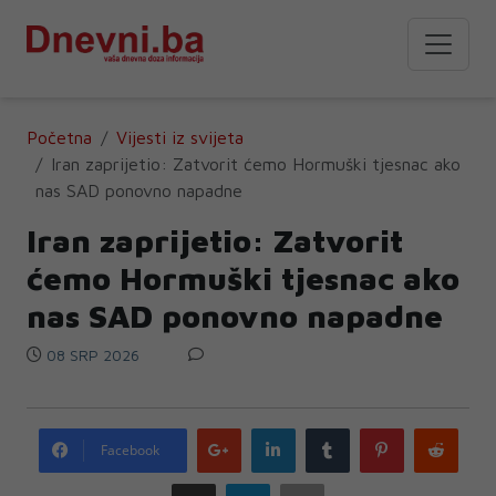
Početna
Vijesti iz svijeta
Iran zaprijetio: Zatvorit ćemo Hormuški tjesnac ako
nas SAD ponovno napadne
Iran zaprijetio: Zatvorit
ćemo Hormuški tjesnac ako
nas SAD ponovno napadne
08 SRP 2026
Google
LinkedIn
Tumblr
Pinterest
Redd
Facebook
plus