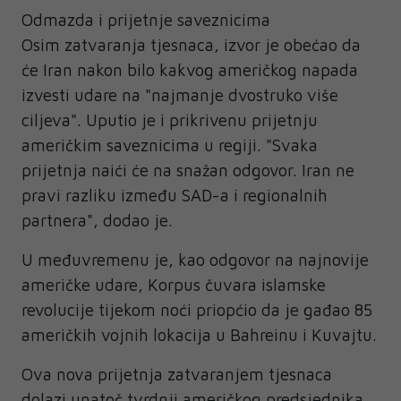
Odmazda i prijetnje saveznicima
Osim zatvaranja tjesnaca, izvor je obećao da
će Iran nakon bilo kakvog američkog napada
izvesti udare na "najmanje dvostruko više
ciljeva". Uputio je i prikrivenu prijetnju
američkim saveznicima u regiji. "Svaka
prijetnja naići će na snažan odgovor. Iran ne
pravi razliku između SAD-a i regionalnih
partnera", dodao je.
U međuvremenu je, kao odgovor na najnovije
američke udare, Korpus čuvara islamske
revolucije tijekom noći priopćio da je gađao 85
američkih vojnih lokacija u Bahreinu i Kuvajtu.
Ova nova prijetnja zatvaranjem tjesnaca
dolazi unatoč tvrdnji američkog predsjednika