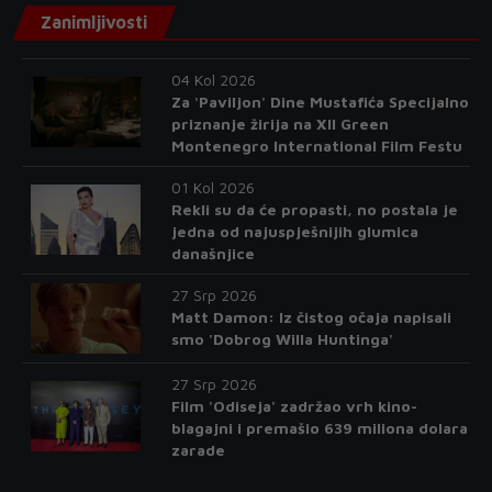
Zanimljivosti
04 Kol 2026
Za 'Paviljon' Dine Mustafića Specijalno
priznanje žirija na XII Green
Montenegro International Film Festu
01 Kol 2026
Rekli su da će propasti, no postala je
jedna od najuspješnijih glumica
današnjice
27 Srp 2026
Matt Damon: Iz čistog očaja napisali
smo 'Dobrog Willa Huntinga'
27 Srp 2026
Film 'Odiseja' zadržao vrh kino-
blagajni i premašio 639 miliona dolara
zarade