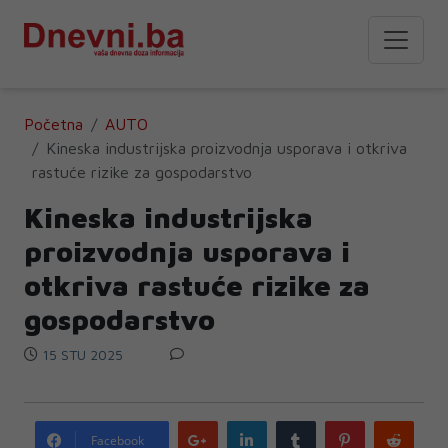
Početna
AUTO
Kineska industrijska proizvodnja usporava i otkriva
rastuće rizike za gospodarstvo
Kineska industrijska
proizvodnja usporava i
otkriva rastuće rizike za
gospodarstvo
15 STU 2025
Google
LinkedIn
Tumblr
Pinterest
Redd
Facebook