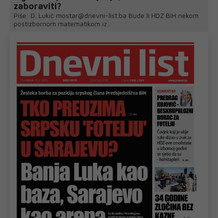
zaboraviti?
Piše: D. Lukić mostar@dnevni-list.ba Bude li HDZ BiH nekom
postizbornom matematikom iz...