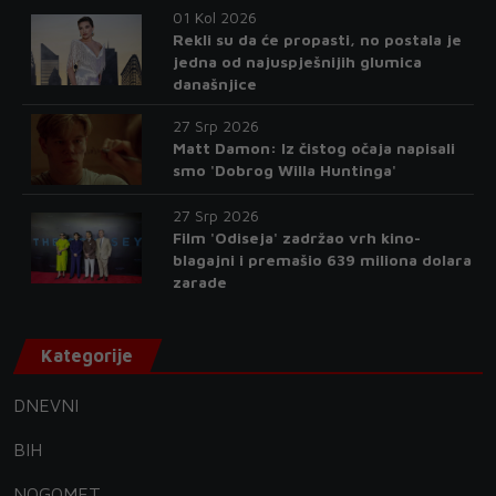
01 Kol 2026
Rekli su da će propasti, no postala je
jedna od najuspješnijih glumica
današnjice
27 Srp 2026
Matt Damon: Iz čistog očaja napisali
smo 'Dobrog Willa Huntinga'
27 Srp 2026
Film 'Odiseja' zadržao vrh kino-
blagajni i premašio 639 miliona dolara
zarade
Kategorije
DNEVNI
BIH
NOGOMET