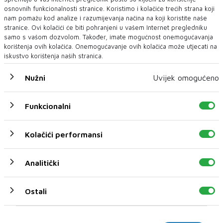
novih američkih tarifa. Prodaja automobila
osnovnih funkcionalnosti stranice. Koristimo i kolačiće trećih strana koji
pala je prvi put nakon osam mjeseci rasta, iako
nam pomažu kod analize i razumijevanja načina na koji koristite naše
stranice. Ovi kolačići će biti pohranjeni u vašem Internet pregledniku
su očekivanja bila suprotna.
samo s vašom dozvolom. Također, imate mogućnost onemogućavanja
korištenja ovih kolačića. Onemogućavanje ovih kolačića može utjecati na
Kineska industrijska proizvodnja poziva na
iskustvo korištenja naših stranica.
hitne reforme
Nužni
Uvijek omogućeno
Usporavanje koje pokazuje kineska
industrijska proizvodnja odražava sve dublje
Funkcionalni
strukturne slabosti. Slaba domaća potražnja,
rastući vanjski pritisci i pad izvoza stvaraju
Kolačići performansi
potrebu za bržim i hrabrijim reformama. Bez
njih, kinesko gospodarstvo moglo bi se suočiti s
Analitički
još intenzivnijim izazovima u godinama koje
dolaze, piše
Financa
.
Ostali
Marketinški