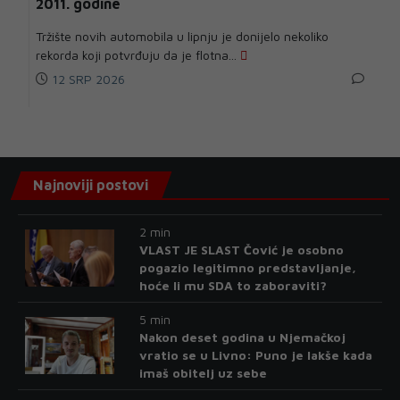
2011. godine
Tržište novih automobila u lipnju je donijelo nekoliko
rekorda koji potvrđuju da je flotna...
12 SRP 2026
Najnoviji postovi
2 min
VLAST JE SLAST Čović je osobno
pogazio legitimno predstavljanje,
hoće li mu SDA to zaboraviti?
5 min
Nakon deset godina u Njemačkoj
vratio se u Livno: Puno je lakše kada
imaš obitelj uz sebe