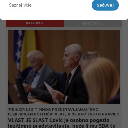
Saznaj više
Sačuvaj
NAJNOVIJE
NAJČITANIJE
'PRINCIP LEGITIMNOG PREDSTAVLJANJA' KAO
FLEKSIBILAN POLITIČKI ALAT, A NE KAO SVETO PRAVILO
VLAST JE SLAST Čović je osobno pogazio
legitimno predstavljanje, hoće li mu SDA to