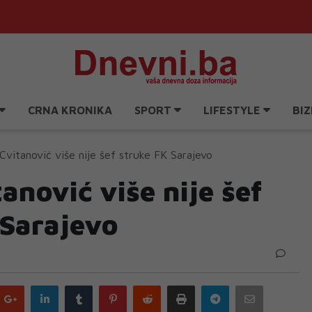
CRNA KRONIKA
SPORT
LIFESTYLE
BIZ
Cvitanović više nije šef struke FK Sarajevo
anović više nije šef
 Sarajevo
Google
LinkedIn
Tumblr
Pinterest
Reddit
Print
Telegram
Email
plus