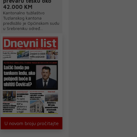
prevaru tešku oko
42.000 KM
Kantonalno tužilaštvo
Tuzlanskog kantona
predložilo je Općinskom sudu
u Srebreniku određ...
U novom broju pročitajte