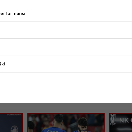
utem svojih zvaničnih kanala - oriopćeno je iz FK
 performansi
a, ekipu Sarajeva trebao bi preuzeti Zoran
 bio trener Bordo tima.
ški