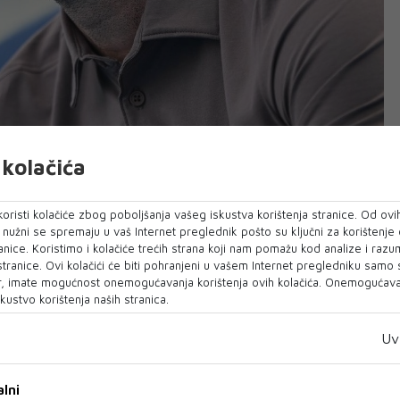
kolačića
oristi kolačiće zbog poboljšanja vašeg iskustva korištenja stranice. Od ovih
o nužni se spremaju u vaš Internet preglednik pošto su ključni za korištenje
anović više nije šef stručnog stožera
anice. Koristimo i kolačiće trećih strana koji nam pomažu kod analize i razu
ajevo, potvrđeno je iz kluba.
 stranice. Ovi kolačići će biti pohranjeni u vašem Internet pregledniku samo
FK Sarajevo predvodio na ukupno 31 utakmici,
, imate mogućnost onemogućavanja korištenja ovih kolačića. Onemogućavan
kustvo korištenja naših stranica.
, sedam remija i šest poraza.
Uv
Mariju na profesionalnom radu, predanosti i
o tokom svog mandata na klupi Sarajeva. O svim
lni
a vezanim za stručni štab klub će blagovremeno