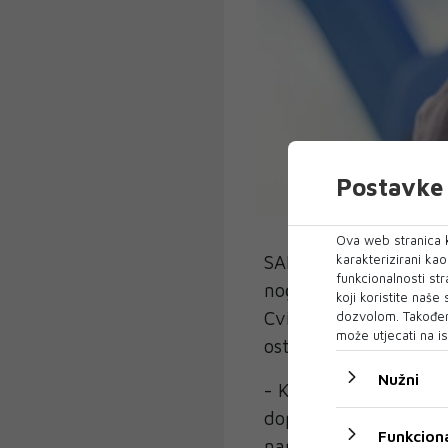
Postavke 
Ova web stranica k
karakterizirani ka
SARAJEVO - Mario Cvit
funkcionalnosti str
nogometnog kluba Sar
koji koristite naše
Cvitanović je ekipu 
dozvolom. Također
može utjecati na is
ostvarivši 18 pobjeda
Nužni
- Klub se zahvaljuje 
doprinosu koji je da
Funkciona
narednim aktivnostim