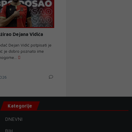
žirao Dejana Vidića
dač Dejan Vidić potpisati je
dić je dobro poznato ime
 nogome...
026
Kategorije
DNEVNI
BIH