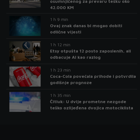
osumnjičenog za prevaru tešku oko
42.000 KM
1 h 9 min
Ovaj znak danas bi mogao dobiti
odlične vijesti
1 h 12 min
Etsy otpušta 12 posto zaposlenih, ali
odbacuje AI kao razlog
1 h 23 min
Coca-Cola povećala prihode i potvrdila
godišnje prognoze
1 h 35 min
Čitluk: U dvije prometne nezgode
teško ozlijeđena dvojica motociklista