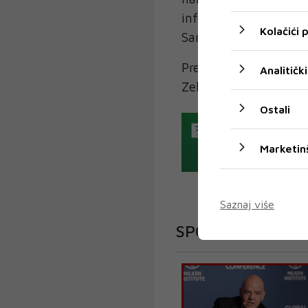
informisati javnost p
Kolačići
Sarajevo.
Prema navodima medij
Analitički
Zekić, koji je i ranije
Ostali
Marketin
Saznaj više
SPORT