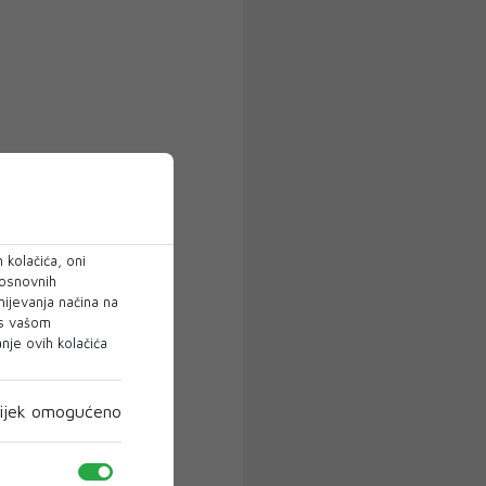
 kolačića, oni
 osnovnih
mijevanja načina na
 s vašom
je ovih kolačića
ijek omogućeno