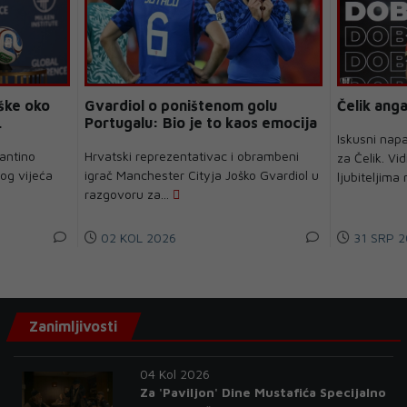
ške oko
Gvardiol o poništenom golu
Čelik anga
.
Portugalu: Bio je to kaos emocija
Iskusni napa
fantino
Hrvatski reprezentativac i obrambeni
za Čelik. Vi
nog vijeća
igrač Manchester Cityja Joško Gvardiol u
ljubiteljima
razgovoru za...
02 KOL 2026
31 SRP 2
Zanimljivosti
04 Kol 2026
Za 'Paviljon' Dine Mustafića Specijalno