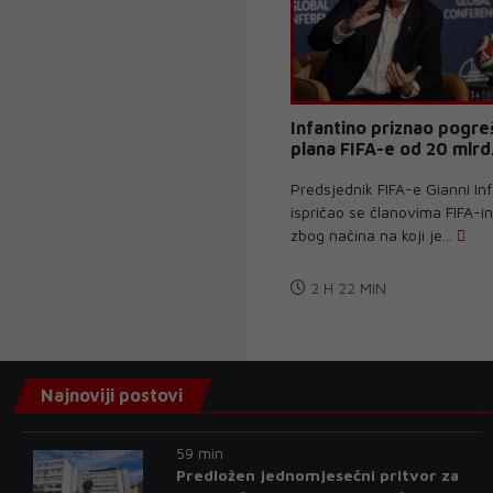
Infantino priznao pogre
plana FIFA-e od 20 mlrd
Predsjednik FIFA-e Gianni In
ispričao se članovima FIFA-i
zbog načina na koji je...
2 H 22 MIN
Najnoviji postovi
59 min
Predložen jednomjesečni pritvor za