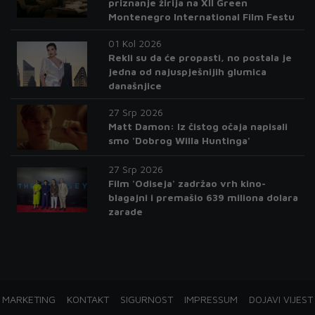
priznanje žirija na XII Green
Montenegro International Film Festu
01 Kol 2026
Rekli su da će propasti, no postala je
jedna od najuspješnijih glumica
današnjice
27 Srp 2026
Matt Damon: Iz čistog očaja napisali
smo 'Dobrog Willa Huntinga'
27 Srp 2026
Film 'Odiseja' zadržao vrh kino-
blagajni i premašio 639 miliona dolara
zarade
MARKETING
KONTAKT
SIGURNOST
IMPRESSUM
DOJAVI VIJEST