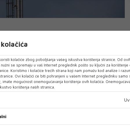
kolačića
 energije, rudarstva i industrije dalo je
na zahtjev kompanije Energoinvest za smanjenje
oristi kolačiće zbog poboljšanja vašeg iskustva korištenja stranice. Od ovih
m kupcima u FBiH za 1,6 posto, potvrđeno je
o nužni se spremaju u vaš Internet preglednik pošto su ključni za korištenje
inistarstva. Vlada FBiH treba da se izjasni o
anice. Koristimo i kolačiće trećih strana koji nam pomažu kod analize i razu
 stranice. Ovi kolačići će biti pohranjeni u vašem Internet pregledniku samo
dnici, rečeno je također.
, imate mogućnost onemogućavanja korištenja ovih kolačića. Onemogućavan
kustvo korištenja naših stranica.
ederalnog ministra energije, rudarstva i
ića, pozitivan stav o sniženju cijene, koliko je
Uv
ederalno ministarstvo trgovine. Lakić očekuje
no odobrenje za sniženje cijene plina, izjavio je.
lni
mjena odnosno obračun utroška plina po novoj