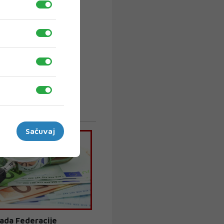
Sačuvaj
lada Federacije