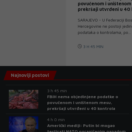
povučenom i uništenom
prekršaji utvrđeni u 40
SARAJEVO - U Federaciji Bos
Hercegovine ne postoji jedi
podataka o kontrolama, po...
3 H 45 MIN
Najnoviji postovi
3 h 45 min
FBiH nema objedinjene podatke o
povučenom i uništenom mesu,
prekršaji utvrđeni u 40 kontrola
4 h 0 min
Američki mediji: Putin bi mogao
testirati NATO ograničenim napadom