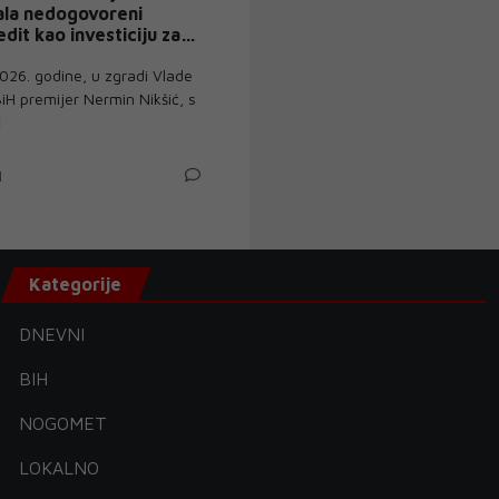
ala nedogovoreni
edit kao investiciju za
ica
026. godine, u zgradi Vlade
iH premijer Nermin Nikšić, s
N
Kategorije
DNEVNI
BIH
NOGOMET
LOKALNO