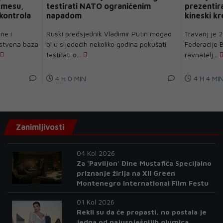
 mesu,
testirati NATO ograničenim
prezentir
 kontrola
napadom
kineski kr
spas boln
ne i
Ruski predsjednik Vladimir Putin mogao
Travanj je 2
nstvena baza
bi u sljedećih nekoliko godina pokušati
Federacije B
testirati o...
ravnatelj...
4 H 0 MIN
4 H 4 MI
Zanimljivosti
04 Kol 2026
Za 'Paviljon' Dine Mustafića Specijalno
priznanje žirija na XII Green
Montenegro International Film Festu
01 Kol 2026
Rekli su da će propasti, no postala je
jedna od najuspješnijih glumica