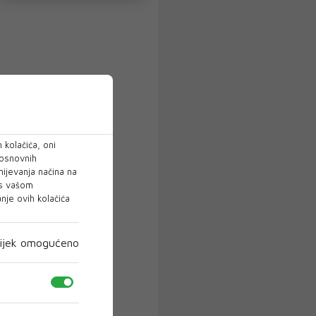
 kolačića, oni
 osnovnih
mijevanja načina na
 s vašom
je ovih kolačića
ijek omogućeno