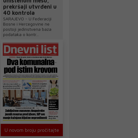
uništenom mesu,
prekršaji utvrđeni u
40 kontrola
SARAJEVO - U Federaciji
Bosne i Hercegovine ne
postoji jedinstvena baza
podataka o kontr...
U novom broju pročitajte