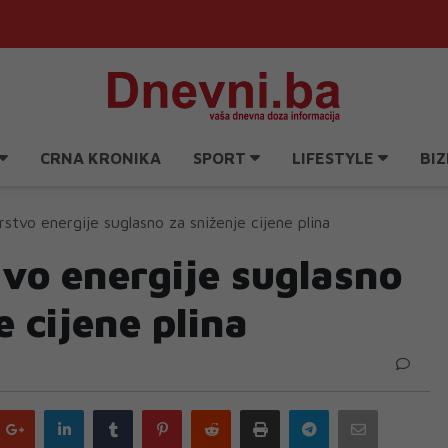
CRNA KRONIKA
SPORT
LIFESTYLE
BIZ
rstvo energije suglasno za sniženje cijene plina
tvo energije suglasno
e cijene plina
Google
LinkedIn
Tumblr
Pinterest
Reddit
Print
Telegram
Email
plus