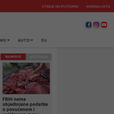
STANJE NA PUTEVIMA
KURSNA LISTA
NIS
AUTO
EU
NAJNOVIJE
NAJČITANIJE
FBiH nema
objedinjene podatke
o povučenom i