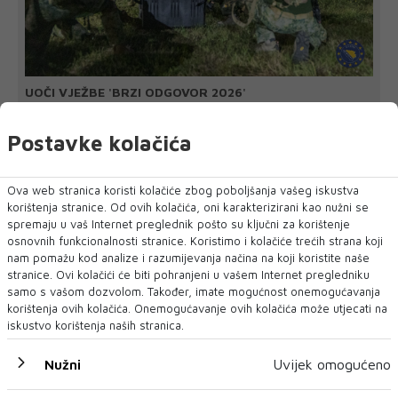
UOČI VJEŽBE 'BRZI ODGOVOR 2026'
EUFOR nadomak Foče izveo vježbu
EUFOR je u srijedu navečer uspješno izveo združenu vježbu
Postavke kolačića
u kojoj je sudjelovalo osoblje...
Ova web stranica koristi kolačiće zbog poboljšanja vašeg iskustva
korištenja stranice. Od ovih kolačića, oni karakterizirani kao nužni se
spremaju u vaš Internet preglednik pošto su ključni za korištenje
osnovnih funkcionalnosti stranice. Koristimo i kolačiće trećih strana koji
nam pomažu kod analize i razumijevanja načina na koji koristite naše
stranice. Ovi kolačići će biti pohranjeni u vašem Internet pregledniku
samo s vašom dozvolom. Također, imate mogućnost onemogućavanja
korištenja ovih kolačića. Onemogućavanje ovih kolačića može utjecati na
iskustvo korištenja naših stranica.
Nužni
Uvijek omogućeno