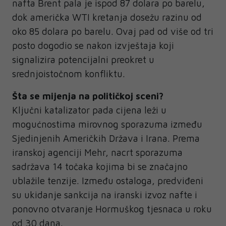
nafta Brent pala je ispod 87 dolara po barelu,
dok američka WTI kretanja dosežu razinu od
oko 85 dolara po barelu. Ovaj pad od više od tri
posto dogodio se nakon izvještaja koji
signalizira potencijalni preokret u
srednjoistočnom konfliktu.
Šta se mijenja na političkoj sceni?
Ključni katalizator pada cijena leži u
mogućnostima mirovnog sporazuma između
Sjedinjenih Američkih Država i Irana. Prema
iranskoj agenciji Mehr, nacrt sporazuma
sadržava 14 točaka kojima bi se značajno
ublažile tenzije. Između ostaloga, predviđeni
su ukidanje sankcija na iranski izvoz nafte i
ponovno otvaranje Hormuškog tjesnaca u roku
od 30 dana.