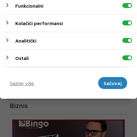
Funkcionalni
Kolačići performansi
Analitički
Ostali
Marketinški
Saznaj više
Sačuvaj
U novom broju pročitajte
Biznis