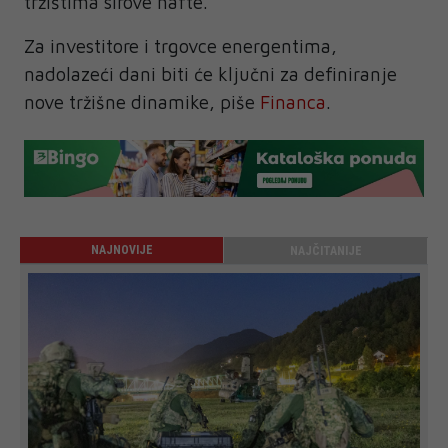
tržištima sirove nafte.
Za investitore i trgovce energentima,
nadolazeći dani biti će ključni za definiranje
nove tržišne dinamike, piše
Financa
.
NAJNOVIJE
NAJČITANIJE