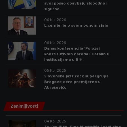
svoj posao obavljaju slobodno i
sigurno
06 Kol 2026
Licemjerje u svom punom sjaju
06 Kol 2026
Danas konferencija 'Položaj
konstitutivnih naroda i Ostalih u
institucijama u BiH'
06 Kol 2026
Slovenska jazz rock supergrupa
Bregove dere premijerno u
Abraševiću
Zanimljivosti
04 Kol 2026
Za 'Paviljon' Dine Mustafića Specijalno