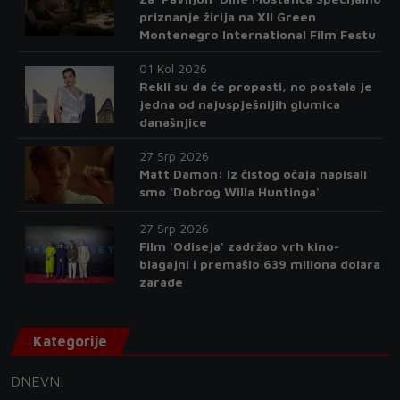
priznanje žirija na XII Green
Montenegro International Film Festu
01 Kol 2026
Rekli su da će propasti, no postala je
jedna od najuspješnijih glumica
današnjice
27 Srp 2026
Matt Damon: Iz čistog očaja napisali
smo 'Dobrog Willa Huntinga'
27 Srp 2026
Film 'Odiseja' zadržao vrh kino-
blagajni i premašio 639 miliona dolara
zarade
Kategorije
DNEVNI