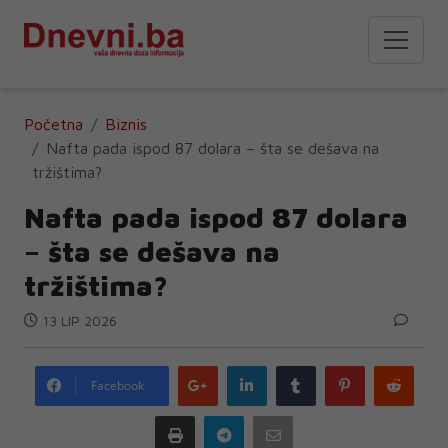
Početna
Biznis
Nafta pada ispod 87 dolara – šta se dešava na
tržištima?
Nafta pada ispod 87 dolara
– šta se dešava na
tržištima?
13 LIP 2026
Google
LinkedIn
Tumblr
Pinterest
Redd
Facebook
plus
Print
Telegram
Email