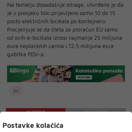
Na temelju dosadašnje istrage, utvrđeno je da
je u prosjeku bilo prijavljeno samo 10 do 15
posto električnih bicikala po kontejneru.
Procjenjuje se da šteta za proračun EU samo
od ovih e-bicikala iznosi najmanje 25 milijuna
eura neplaćenih carina i 12,5 milijuna eura
gubitka PDV-a.
EU
NAJNOVIJE
NAJČITANIJE
Postavke kolačića