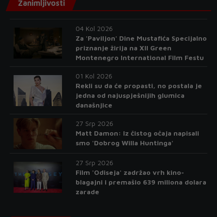
Zanimljivosti
04 Kol 2026
Za 'Paviljon' Dine Mustafića Specijalno
priznanje žirija na XII Green
Montenegro International Film Festu
01 Kol 2026
Rekli su da će propasti, no postala je
jedna od najuspješnijih glumica
današnjice
27 Srp 2026
Matt Damon: Iz čistog očaja napisali
smo 'Dobrog Willa Huntinga'
27 Srp 2026
Film 'Odiseja' zadržao vrh kino-
blagajni i premašio 639 miliona dolara
zarade