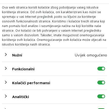
Ova web stranica koristi kolačiće zbog poboljšanja vašeg iskustva
korištenja stranice. Od ovih kolačića, oni karakterizirani kao nužni se
spremaju u vaš Internet preglednik pošto su ključni za korištenje
osnovnih funkcionalnosti stranice. Koristimo i kolačiće trećih strana koji
nam pomažu kod analize i razumijevanja načina na koji koristite naše
stranice. Ovi kolačići će biti pohranjeni u vašem Internet pregledniku
samo s vašom dozvolom. Također, imate mogućnost onemogućavanja
korištenja ovih kolačića. Onemogućavanje ovih kolačića može utjecati na
iskustvo korištenja naših stranica.
Nužni
Uvijek omogućeno
U CILJU ZAŠTITE IMOVINE, ZAKONITOSTI POSLOVANJA I
INTERESA PODUZEĆA
'Komunalno' Mostar tužiteljstvu podnijelo
Funkcionalni
još dvije kaznene prijave
Zbog sumnje u lažno predstavljanje i sumnje na počinjenje
kaznenih djela kojima je prouz...
Kolačići performansi
Analitički