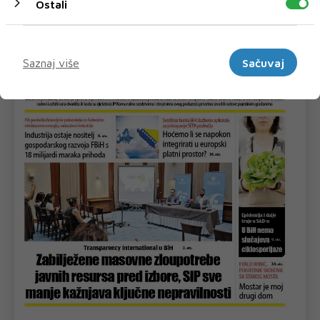
Ostali
Marketinški
Saznaj više
Sačuvaj