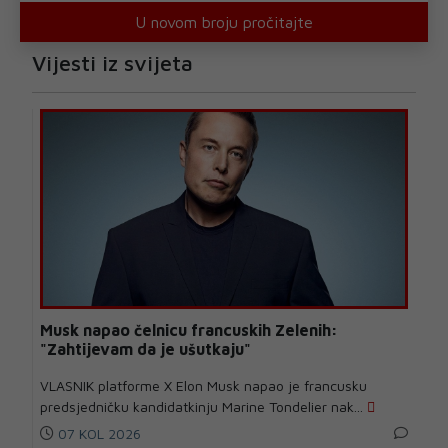
U novom broju pročitajte
Vijesti iz svijeta
Musk napao čelnicu francuskih Zelenih:
"Zahtijevam da je ušutkaju"
VLASNIK platforme X Elon Musk napao je francusku
predsjedničku kandidatkinju Marine Tondelier nak...
07 KOL 2026