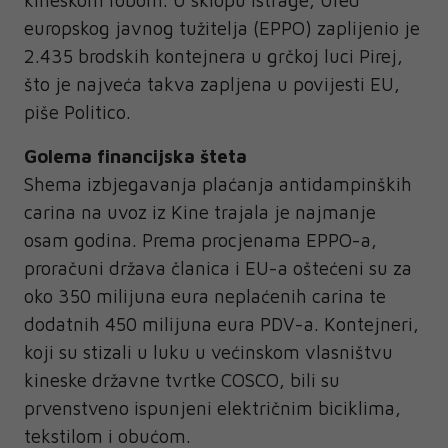
kineskom robom. U sklopu istrage, Ured
europskog javnog tužitelja (EPPO) zaplijenio je
2.435 brodskih kontejnera u grčkoj luci Pirej,
što je najveća takva zapljena u povijesti EU,
piše Politico.
Golema financijska šteta
Shema izbjegavanja plaćanja antidampinških
carina na uvoz iz Kine trajala je najmanje
osam godina. Prema procjenama EPPO-a,
proračuni država članica i EU-a oštećeni su za
oko 350 milijuna eura neplaćenih carina te
dodatnih 450 milijuna eura PDV-a. Kontejneri,
koji su stizali u luku u većinskom vlasništvu
kineske državne tvrtke COSCO, bili su
prvenstveno ispunjeni električnim biciklima,
tekstilom i obućom.