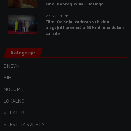
smo 'Dobrog Willa Huntinga'
27 Srp 2026
Film 'Odiseja' zadržao vrh kino-
blagajni i premašio 639 miliona dolara
zarade
Kategorije
DNEVNI
BIH
NOGOMET
LOKALNO
VIJESTI BIH
VIJESTI IZ SVIJETA