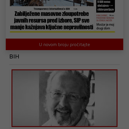
U novom broju pročitajte
BIH