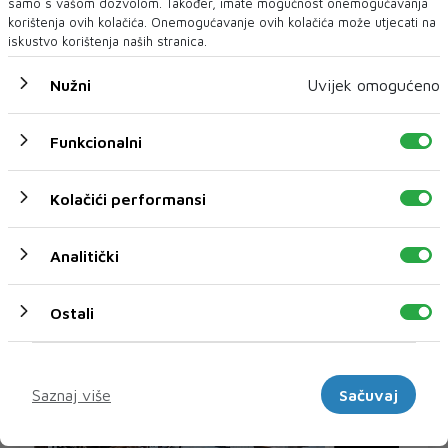
samo s vašom dozvolom. Također, imate mogućnost onemogućavanja
Mulahasanovića, ugledno...
korištenja ovih kolačića. Onemogućavanje ovih kolačića može utjecati na
iskustvo korištenja naših stranica.
Nužni
Uvijek omogućeno
Funkcionalni
Kolačići performansi
Analitički
Ostali
Marketinški
Saznaj više
Sačuvaj