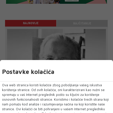
NAJNOVIJE
NAJČITANIJE
Postavke kolačića
Ova web stranica koristi kolačiće zbog poboljšanja vašeg iskustva
korištenja stranice. Od ovih kolačića, oni karakterizirani kao nužni se
spremaju u vaš Internet preglednik pošto su ključni za korištenje
osnovnih funkcionalnosti stranice. Koristimo i kolačiće trećih strana koji
Preminuo ugledni mostarski kardiokirurg
nam pomažu kod analize i razumijevanja načina na koji koristite naše
Sead Mulahasanović
stranice. Ovi kolačići će biti pohranjeni u vašem Internet pregledniku
oliklinika Arbor Vitae Dr. Sarić oprostila se od prim. dr. Seada