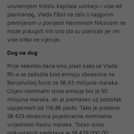
unutarnjem tržištu kapitala uzimaju i više od
planiranog, Vlada FBiH na čelu s najgorim
premijerom u povijesti Nerminom Nikšićem ne
može prikupiti niti ono što su planirali jer im
više nitko ne vjeruje.
Dug na dug
Prije nekoliko dana smo pisali kako se Vlada
RS-a se zadužila kroz emisiju obveznica na
Banjalučkoj burzi za 58,43 milijuna maraka.
Ciljani nominalni iznos emisije bio je 50
milijuna maraka, ali je premašen uz postotak
uspješnosti od 116,86 posto. Tako je prodano
58.429 obveznica pojedinačne nominalne
vrijednosti tisuću maraka. Točan iznos
prikupljenih sredstava je 58.429.000,00