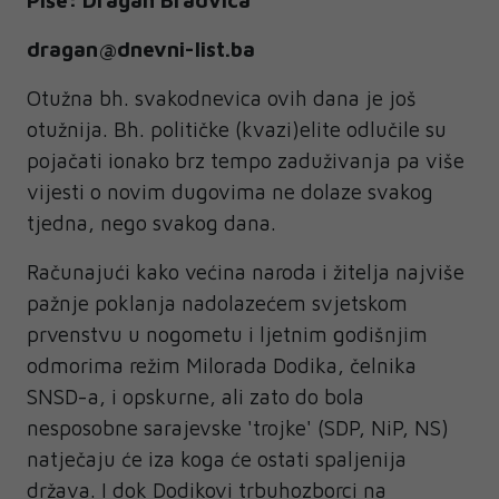
dragan@dnevni-list.ba
Otužna bh. svakodnevica ovih dana je još
otužnija. Bh. političke (kvazi)elite odlučile su
pojačati ionako brz tempo zaduživanja pa više
vijesti o novim dugovima ne dolaze svakog
tjedna, nego svakog dana.
Računajući kako većina naroda i žitelja najviše
pažnje poklanja nadolazećem svjetskom
prvenstvu u nogometu i ljetnim godišnjim
odmorima režim Milorada Dodika, čelnika
SNSD-a, i opskurne, ali zato do bola
nesposobne sarajevske 'trojke' (SDP, NiP, NS)
natječaju će iza koga će ostati spaljenija
država. I dok Dodikovi trbuhozborci na