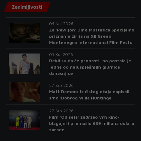
Zanimljivosti
04 Kol 2026
Za 'Paviljon' Dine Mustafića Specijalno
priznanje žirija na XII Green
Montenegro International Film Festu
01 Kol 2026
Rekli su da će propasti, no postala je
jedna od najuspješnijih glumica
današnjice
27 Srp 2026
Matt Damon: Iz čistog očaja napisali
smo 'Dobrog Willa Huntinga'
27 Srp 2026
Film 'Odiseja' zadržao vrh kino-
blagajni i premašio 639 miliona dolara
zarade