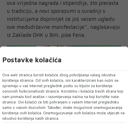
ova vrijedna nagrada i stipendija, što prerasta
u tradiciju, a novi sporazumi o suradnji s
institucijama doprinijet će još većem ugledu
ove međudržavne manifestacije'', naglašavaju
iz Zaklade DHK u BiH, piše Fena.
Postavke kolačića
Ova web stranica koristi kolačiće zbog poboljšanja vašeg iskustva
korištenja stranice. Od ovih kolačića, oni karakterizirani kao nužni se
NAJNOVIJE
NAJČITANIJE
spremaju u vaš Internet preglednik pošto su ključni za korištenje
osnovnih funkcionalnosti stranice. Koristimo i kolačiće trećih strana koji
nam pomažu kod analize i razumijevanja načina na koji koristite naše
stranice. Ovi kolačići će biti pohranjeni u vašem Internet pregledniku
samo s vašom dozvolom. Također, imate mogućnost onemogućavanja
korištenja ovih kolačića. Onemogućavanje ovih kolačića može utjecati na
iskustvo korištenja naših stranica.