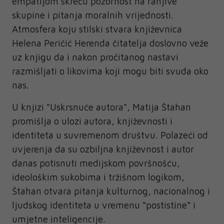
empatijom skreću pozornost na ranjive
skupine i pitanja moralnih vrijednosti.
Atmosfera koju stilski stvara književnica
Helena Peričić Herenda čitatelja doslovno veže
uz knjigu da i nakon pročitanog nastavi
razmišljati o likovima koji mogu biti svuda oko
nas.
U knjizi "Uskrsnuće autora", Matija Štahan
promišlja o ulozi autora, književnosti i
identiteta u suvremenom društvu. Polazeći od
uvjerenja da su ozbiljna književnost i autor
danas potisnuti medijskom površnošću,
ideološkim sukobima i tržišnom logikom,
Štahan otvara pitanja kulturnog, nacionalnog i
ljudskog identiteta u vremenu “postistine“ i
umjetne inteligencije.