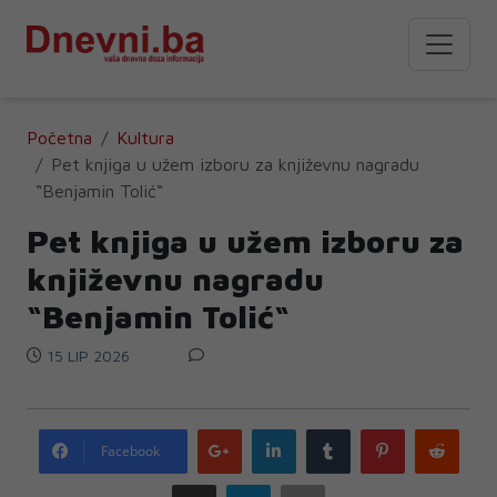
Početna
Kultura
Pet knjiga u užem izboru za književnu nagradu
“Benjamin Tolić“
Pet knjiga u užem izboru za
književnu nagradu
“Benjamin Tolić“
15 LIP 2026
Google
LinkedIn
Tumblr
Pinterest
Redd
Facebook
plus