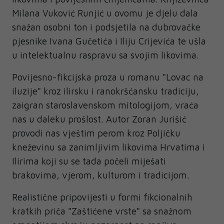
Milana Vuković Runjić u ovomu je djelu dala
snažan osobni ton i podsjetila na dubrovačke
pjesnike Ivana Gučetića i Iliju Crijevića te ušla
u intelektualnu raspravu sa svojim likovima.
Povijesno-fikcijska proza u romanu "Lovac na
iluzije" kroz ilirsku i ranokršćansku tradiciju,
zaigran staroslavenskom mitologijom, vraća
nas u daleku prošlost. Autor Zoran Jurišić
provodi nas vještim perom kroz Poljičku
kneževinu sa zanimljivim likovima Hrvatima i
Ilirima koji su se tada počeli miješati
brakovima, vjerom, kulturom i tradicijom.
Realistične pripovijesti u formi fikcionalnih
kratkih priča "Zaštićene vrste" sa snažnom