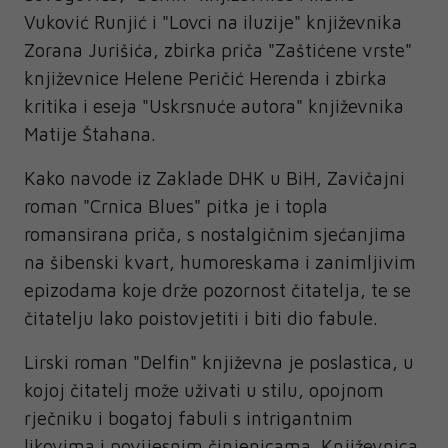
Vuković Runjić i "Lovci na iluzije" književnika
Zorana Jurišića, zbirka priča "Zaštićene vrste"
književnice Helene Peričić Herenda i zbirka
kritika i eseja "Uskrsnuće autora" književnika
Matije Štahana.
Kako navode iz Zaklade DHK u BiH, Zavičajni
roman "Crnica Blues" pitka je i topla
romansirana priča, s nostalgičnim sjećanjima
na šibenski kvart, humoreskama i zanimljivim
epizodama koje drže pozornost čitatelja, te se
čitatelju lako poistovjetiti i biti dio fabule.
Lirski roman "Delfin" književna je poslastica, u
kojoj čitatelj može uživati u stilu, opojnom
rječniku i bogatoj fabuli s intrigantnim
likovima i povijesnim činjenicama. Književnica