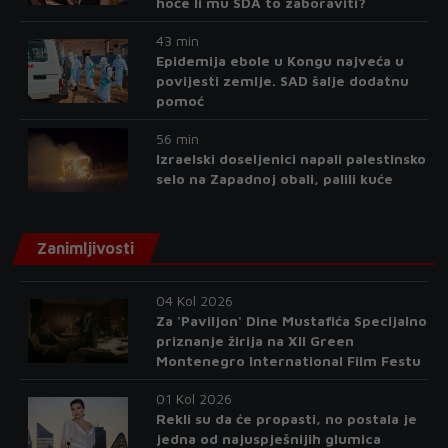
hoće li mu SDA to zaboraviti?
43 min
Epidemija ebole u Kongu najveća u
povijesti zemlje. SAD šalje dodatnu
pomoć
56 min
Izraelski doseljenici napali palestinsko
selo na Zapadnoj obali, palili kuće
Zanimljivosti
04 Kol 2026
Za 'Paviljon' Dine Mustafića Specijalno
priznanje žirija na XII Green
Montenegro International Film Festu
01 Kol 2026
Rekli su da će propasti, no postala je
jedna od najuspješnijih glumica