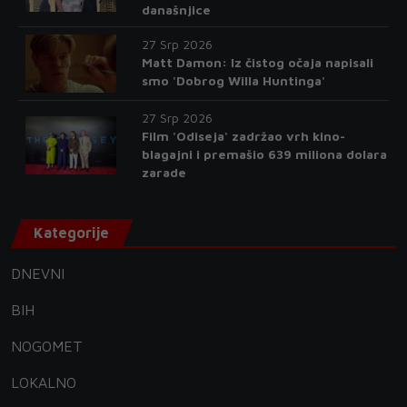
današnjice
27 Srp 2026
Matt Damon: Iz čistog očaja napisali
smo 'Dobrog Willa Huntinga'
27 Srp 2026
Film 'Odiseja' zadržao vrh kino-
blagajni i premašio 639 miliona dolara
zarade
Kategorije
DNEVNI
BIH
NOGOMET
LOKALNO