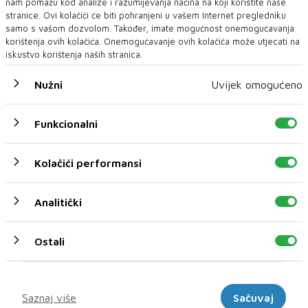
Europi? Kako stoji BiH u odnosu na druge?
nam pomažu kod analize i razumijevanja načina na koji koristite naše
Eurostat je objavio podatke o minimalnim plaćama za drugo
stranice. Ovi kolačići će biti pohranjeni u vašem Internet pregledniku
polugodište 2026. godin...
samo s vašom dozvolom. Također, imate mogućnost onemogućavanja
korištenja ovih kolačića. Onemogućavanje ovih kolačića može utjecati na
iskustvo korištenja naših stranica.
Nužni
Uvijek omogućeno
Funkcionalni
Kolačići performansi
Analitički
Ostali
Marketinški
Saznaj više
Sačuvaj