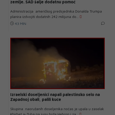
zemlje. SAD šalje dodatnu pomoć
Administracija američkog predsjednika Donalda Trumpa
planira izdvojiti dodatnih 242 milijuna do...
43 MIN
Izraelski doseljenici napali palestinsko selo na
Zapadnoj obali, palili kuće
Skupina naoružanih doseljenika noćas je upala u zaselak
Khirbet a-Tuba na jugu brda Hebron i za...