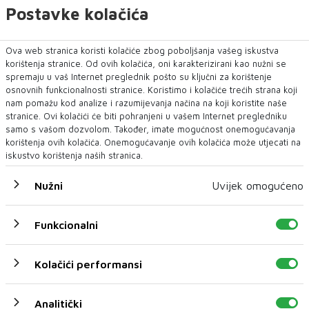
Postavke kolačića
Ova web stranica koristi kolačiće zbog poboljšanja vašeg iskustva
U novom broju pročitajte
korištenja stranice. Od ovih kolačića, oni karakterizirani kao nužni se
spremaju u vaš Internet preglednik pošto su ključni za korištenje
Vijesti iz svijeta
osnovnih funkcionalnosti stranice. Koristimo i kolačiće trećih strana koji
nam pomažu kod analize i razumijevanja načina na koji koristite naše
stranice. Ovi kolačići će biti pohranjeni u vašem Internet pregledniku
samo s vašom dozvolom. Također, imate mogućnost onemogućavanja
korištenja ovih kolačića. Onemogućavanje ovih kolačića može utjecati na
iskustvo korištenja naših stranica.
Nužni
Uvijek omogućeno
Funkcionalni
Kolačići performansi
Shein je u četiri godine izgubio gotovo 80
milijardi dolara vrijednosti
Analitički