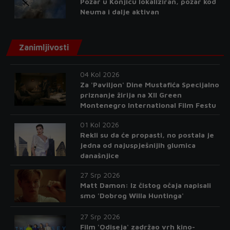
Požar u Konjicu lokaliziran, požar kod
Neuma i dalje aktivan
Zanimljivosti
04 Kol 2026
Za 'Paviljon' Dine Mustafića Specijalno
priznanje žirija na XII Green
Montenegro International Film Festu
01 Kol 2026
Rekli su da će propasti, no postala je
jedna od najuspješnijih glumica
današnjice
27 Srp 2026
Matt Damon: Iz čistog očaja napisali
smo 'Dobrog Willa Huntinga'
27 Srp 2026
Film 'Odiseja' zadržao vrh kino-