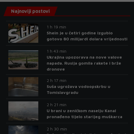
Najnoviji postovi
1 h 19 min
Shein je u četiri godine izgubio
gotovo 80 milijardi dolara vrijednosti
1 h 43 min
Ukrajina upozorava na nove valove
napada. Rusija gomila rakete i brže
dronove
2 h 17 min
Suša ugrožava vodoopskrbu u
Tomislavgradu
2 h 21 min
U brani u zeničkom naselju Kanal
pronađeno tijelo starijeg muškarca
2 h 30 min