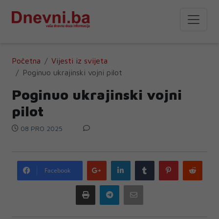
Početna
Vijesti iz svijeta
Poginuo ukrajinski vojni pilot
Poginuo ukrajinski vojni
pilot
08 PRO 2025
Google
LinkedIn
Tumblr
Pinterest
Redd
Facebook
plus
Print
Telegram
Email