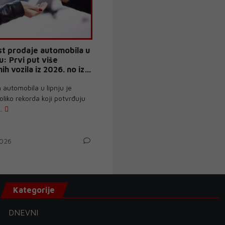
st prodaje automobila u
ju: Prvi put više
ih vozila iz 2026. no iz
ine
h automobila u lipnju je
oliko rekorda koji potvrđuju
..
026
Kategorije
DNEVNI