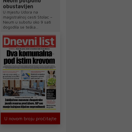
Neum potpuno
obustavljen
U mjestu Udora na
magistralnoj cesti Stolac –
Neum u subotu oko 9 sati
dogodila se teška...
U novom broju pročitajte