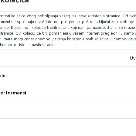
che SE-a Hans Dieter Pötsch istaknuo je da je
tiscima, ostvarila pozitivne rezultate na
oristi kolačiće zbog poboljšanja vašeg iskustva korištenja stranice. Od ovih
o nužni se spremaju u vaš Internet preglednik pošto su ključni za korištenje
 prilagođenoj otpisima te dodatno ojačala svoju
anice. Koristimo i kolačiće trećih strana koji nam pomažu kod analize i razu
 stranice. Ovi kolačići će biti pohranjeni u vašem Internet pregledniku samo
, imate mogućnost onemogućavanja korištenja ovih kolačića. Onemogućavan
ine u skladu je s našim očekivanjima“, rekao je
kustvo korištenja naših stranica.
oslovni modeli koji su godinama uspješno
Uv
aganja sada zahtijevaju prilagodbu kako bi se
kurentnost i profitabilnost.
lni
prilagođena amortizaciji i umanjenju vrijednosti,
 od 20 posto te je u prvom tromjesečju iznosila
 performansi
segnuo je 5,15 milijardi eura, što predstavlja
 5,10 milijardi eura zabilježenih krajem prošle