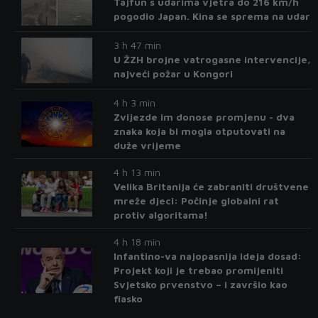
Tajfun s udarima vjetra do 216 km/h
pogodio Japan. Kina se sprema na udar
3 h 47 min
U ŽZH brojne vatrogasne intervencije,
najveći požar u Kongori
4 h 3 min
Zvijezde im donose promjenu - dva
znaka koja bi mogla otputovati na
duže vrijeme
4 h 13 min
Velika Britanija će zabraniti društvene
mreže djeci: Počinje globalni rat
protiv algoritama!
4 h 18 min
Infantino-va najopasnija ideja dosad:
Projekt koji je trebao promijeniti
Svjetsko prvenstvo – i završio kao
fiasko