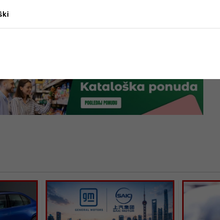
sche SE zadržao je svoje godišnje projekcije te i
ški
đenu konsolidiranu dobit između 1,5 i 3,5
 neto dug do kraja godine trebao biti u rasponu
de eura, piše
financa
.