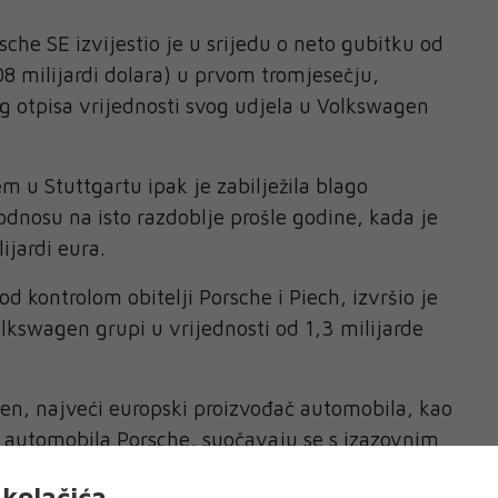
che SE izvijestio je u srijedu o neto gubitku od
08 milijardi dolara) u prvom tromjesečju,
g otpisa vrijednosti svog udjela u Volkswagen
m u Stuttgartu ipak je zabilježila blago
dnosu na isto razdoblje prošle godine, kada je
ijardi eura.
d kontrolom obitelji Porsche i Piech, izvršio je
olkswagen grupi u vrijednosti od 1,3 milijarde
en, najveći europski proizvođač automobila, kao
h automobila Porsche, suočavaju se s izazovnim
elikim promjenama u automobilskoj industriji.
kolačića