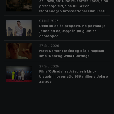
Za 'Paviljon' Dine Mustafića Specijalno
priznanje žirija na XII Green
Montenegro International Film Festu
01 Kol 2026
Rekli su da će propasti, no postala je
jedna od najuspješnijih glumica
današnjice
27 Srp 2026
Matt Damon: Iz čistog očaja napisali
smo 'Dobrog Willa Huntinga'
27 Srp 2026
Film 'Odiseja' zadržao vrh kino-
blagajni i premašio 639 miliona dolara
zarade