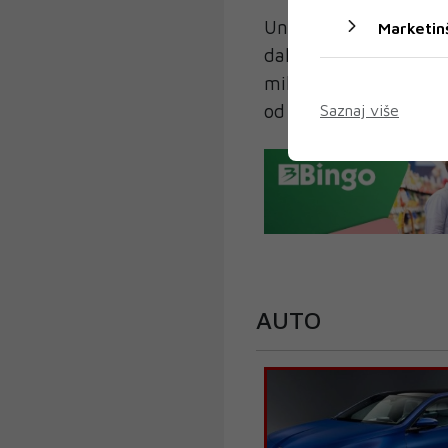
Unatoč izazovima, Por
Marketin
dalje očekuje prilago
milijardi eura, dok bi
od 4,7 do 5,2 milijar
Saznaj više
AUTO