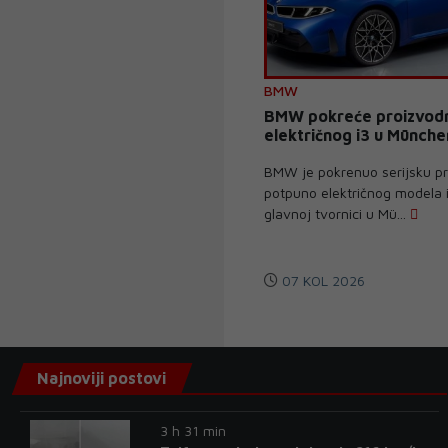
BMW
BMW pokreće proizvod
električnog i3 u Münche
BMW je pokrenuo serijsku p
potpuno električnog modela i
glavnoj tvornici u Mü...
07 KOL 2026
Najnoviji postovi
3 h 31 min