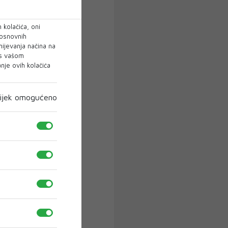
 kolačića, oni
 osnovnih
mijevanja načina na
 s vašom
je ovih kolačića
ijek omogućeno