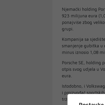
Njemački holding Pors
923 milijuna eura (1,
ponajviše zbog veliko
grupi.
Kompanija sa sjedište
smanjenje gubitka u o
minus iznosio 1,08 mil
Porsche SE, holding po
otpis svog udjela u V
eura.
Istodobno, i Volkswag
i proizvođač sportski
tržišnim uvjetima i v
Postavke 