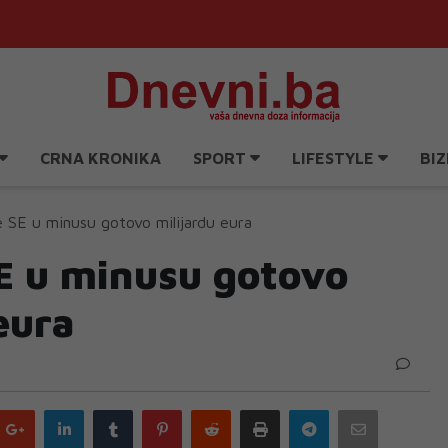
CRNA KRONIKA
SPORT
LIFESTYLE
BIZ
 SE u minusu gotovo milijardu eura
E u minusu gotovo
eura
Google
LinkedIn
Tumblr
Pinterest
Reddit
Print
Telegram
Email
plus