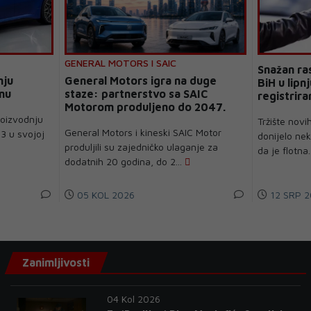
GENERAL MOTORS I SAIC
Snažan ra
nju
General Motors igra na duge
BiH u lipn
nu
staze: partnerstvo sa SAIC
registriran
Motorom produljeno do 2047.
2011. god
roizvodnju
Tržište novi
General Motors i kineski SAIC Motor
3 u svojoj
donijelo nek
produljili su zajedničko ulaganje za
da je flotna.
dodatnih 20 godina, do 2...
05 KOL 2026
12 SRP 2
Zanimljivosti
04 Kol 2026