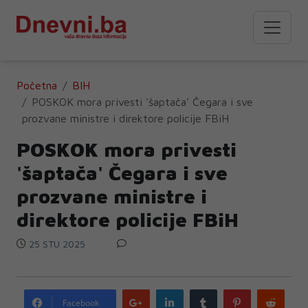
Početna
BIH
POSKOK mora privesti 'šaptača' Čegara i sve
prozvane ministre i direktore policije FBiH
POSKOK mora privesti
'šaptača' Čegara i sve
prozvane ministre i
direktore policije FBiH
25 STU 2025
Google
LinkedIn
Tumblr
Pinterest
Redd
Facebook