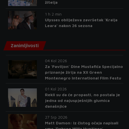
žitelja
1 h 2 min
Ulysses obilježava završetak 'Kralja
Leara' nakon 26 sezona
Zanimljivosti
04 Kol 2026
Za 'Paviljon' Dine Mustafića Specijalno
priznanje žirija na XII Green
Montenegro International Film Festu
01 Kol 2026
Rekli su da će propasti, no postala je
jedna od najuspješnijih glumica
današnjice
27 Srp 2026
Matt Damon: Iz čistog očaja napisali
smo 'Dobrog Willa Huntinga'