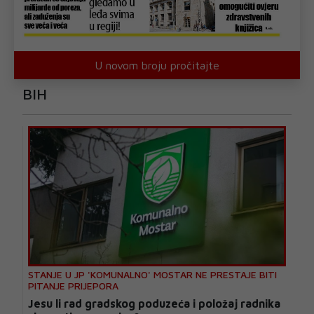
U novom broju pročitajte
BIH
STANJE U JP 'KOMUNALNO' MOSTAR NE PRESTAJE BITI
PITANJE PRIJEPORA
Jesu li rad gradskog poduzeća i položaj radnika