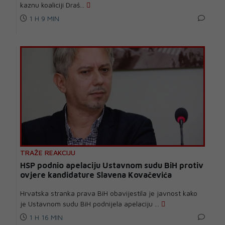
kaznu koaliciji Draš...
1 H 9 MIN
TRAŽE REAKCIJU
HSP podnio apelaciju Ustavnom sudu BiH protiv
ovjere kandidature Slavena Kovačevića
Hrvatska stranka prava BiH obavijestila je javnost kako
je Ustavnom sudu BiH podnijela apelaciju ...
1 H 16 MIN