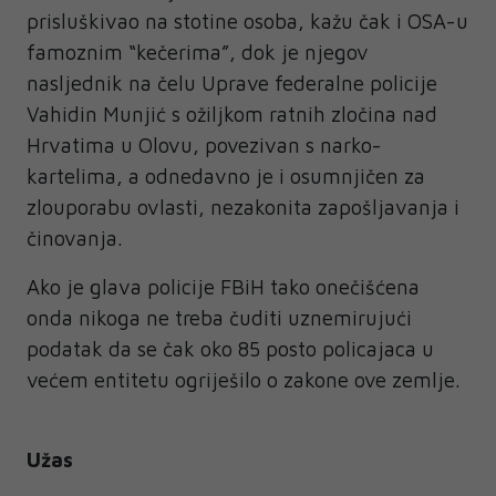
prisluškivao na stotine osoba, kažu čak i OSA-u
famoznim “kečerima”, dok je njegov
nasljednik na čelu Uprave federalne policije
Vahidin Munjić s ožiljkom ratnih zločina nad
Hrvatima u Olovu, povezivan s narko-
kartelima, a odnedavno je i osumnjičen za
zlouporabu ovlasti, nezakonita zapošljavanja i
činovanja.
Ako je glava policije FBiH tako onečišćena
onda nikoga ne treba čuditi uznemirujući
podatak da se čak oko 85 posto policajaca u
većem entitetu ogriješilo o zakone ove zemlje.
Užas