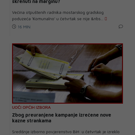
skrenuti na marginu?
Većina otpuštenih radnika mostarskog gradskog
poduzeća 'Komunalno' u četvrtak se nije &nbs...
16 MIN
UOČI OPĆIH IZBORA
Zbog preuranjene kampanje izrečene nove
kazne strankama
Središnje izborno povjerenstvo BiH u četvrtak je izreklo