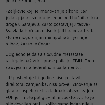
policije Zoran Čegar.
-Zeljković koji je imenovan je alkoholičar,
jedan pjano, sin mu je jedan od ključnih dilera
droge u Sarajevu. Zašto postavljaju takve?
Svevlada Hofmana nisu htjeli imenovati zato
što ne mogu s njim manipulirati i jer nije
njihov, kazao je Čegar.
Očigledno je da su zloćudne metastaze
rastrgale baš vrh Uprave policije FBiH. Toga
su svjesni i u federalnom parlamentu.
- U posljednje tri godine nisu postavili
direktora, zamjenika, nisu proveli činovanje za
glavne inspektore i sada imate obezglavljen
FUP jer imate pet glavnih inspektora, a to je
nije dovoljan broj. Ukoliko samo jedan nije u