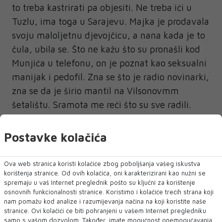
to treba kastrirati pa objesiti. Ne treba ići u
Tuzlu, ima toga u Sarajevu. Majka je prodavala
svoju maloljetnu djevojčicu, a nana kada je to
čula, ubila se. Što ne kažu što su pronašli kod
Munjića u telefonu, on je poznat kao seksualni
manijak i pedofil. Zna se što je radio novinarki,
zna se da je širio mantil na Vilsonovmm
šetalištu. Sramota me reći što su sve radili.
Njima brnjicu treba staviti. Ramo je jedan
imbecil, on je pljačkao konvoje koji su dolazili
Postavke kolačića
u Zenici. On je reketirao homoseksualca s više
od milijun maraka, sipao je optužbe Čegar.
Ova web stranica koristi kolačiće zbog poboljšanja vašeg iskustva
korištenja stranice. Od ovih kolačića, oni karakterizirani kao nužni se
Demonizirani ministar unutarnjih poslova
spremaju u vaš Internet preglednik pošto su ključni za korištenje
osnovnih funkcionalnosti stranice. Koristimo i kolačiće trećih strana koji
Ramo Isak se branio nemuštim kontra
nam pomažu kod analize i razumijevanja načina na koji koristite naše
etiketiranjima kako je Čegar “neuračunljiv” i
stranice. Ovi kolačići će biti pohranjeni u vašem Internet pregledniku
samo s vašom dozvolom. Također, imate mogućnost onemogućavanja