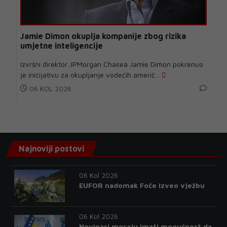
Jamie Dimon okuplja kompanije zbog rizika
umjetne inteligencije
Izvršni direktor JPMorgan Chasea Jamie Dimon pokrenuo
je inicijativu za okupljanje vodećih američ...
06 KOL 2026
Najnoviji postovi
06 Kol 2026
EUFOR nadomak Foče izveo vježbu
06 Kol 2026
Novinari moraju imati mogućnost da