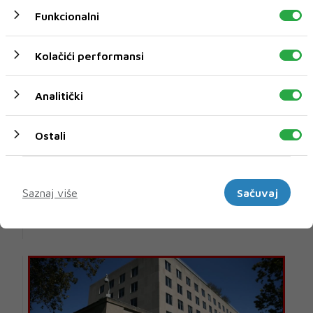
Funkcionalni
Kolačići performansi
Analitički
Ostali
Coca-Cola povećala prihode i potvrdila godišnje
prognoze
Marketinški
Coca-Cola Europacific Partners (CCEP), najveći svjetski
Saznaj više
Sačuvaj
punioničar proizvoda Coca-Cole, povećao j...
06 KOL 2026