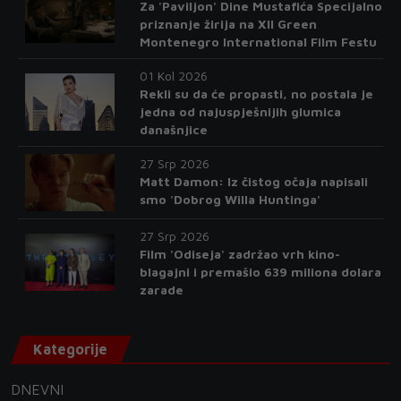
Za 'Paviljon' Dine Mustafića Specijalno
priznanje žirija na XII Green
Montenegro International Film Festu
01 Kol 2026
Rekli su da će propasti, no postala je
jedna od najuspješnijih glumica
današnjice
27 Srp 2026
Matt Damon: Iz čistog očaja napisali
smo 'Dobrog Willa Huntinga'
27 Srp 2026
Film 'Odiseja' zadržao vrh kino-
blagajni i premašio 639 miliona dolara
zarade
Kategorije
DNEVNI