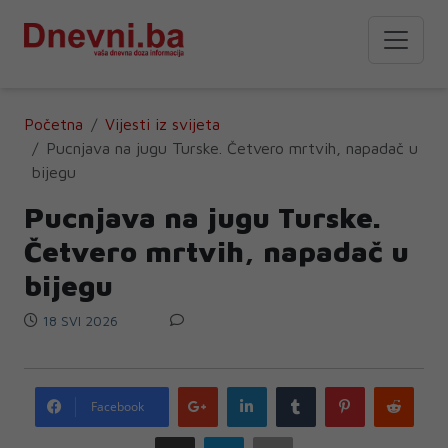
Početna
Vijesti iz svijeta
Pucnjava na jugu Turske. Četvero mrtvih, napadač u
bijegu
Pucnjava na jugu Turske.
Četvero mrtvih, napadač u
bijegu
18 SVI 2026
Google
LinkedIn
Tumblr
Pinterest
Redd
Facebook
plus