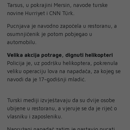
Tarsus, u pokrajini Mersin, navode turske
novine Hurriyet i CNN Türk.
Pucnjava je navodno započela u restoranu, a
osumnjičenik je potom pobjegao u
automobilu.
Velika akcija potrage, dignuti helikopteri
Policija je, uz podršku helikoptera, pokrenula
veliku operaciju lova na napadača, za kojeg se
navodi da je 17-godišnji mladić.
Turski mediji izvještavaju da su dvije osobe
ubijene u restoranu, a vjeruje se da je riječ o
vlasniku i zaposleniku.
Naoružani napadač zatim je nastavio pucati,