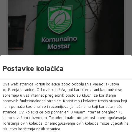
Postavke kolačića
U CILJU ZAŠTITE IMOVINE, ZAKONITOSTI POSLOVANJA I
INTERESA PODUZEĆA
'Komunalno' Mostar tužiteljstvu podnijelo
Ova web stranica koristi kolačiće zbog poboljšanja vašeg iskustva
još dvije kaznene prijave
korištenja stranice. Od ovih kolačića, oni karakterizirani kao nužni se
Zbog sumnje u lažno predstavljanje i sumnje na počinjenje
spremaju u vaš Internet preglednik pošto su ključni za korištenje
kaznenih djela kojima je prouz...
osnovnih funkcionalnosti stranice. Koristimo i kolačiće trećih strana koji
nam pomažu kod analize i razumijevanja načina na koji koristite naše
stranice. Ovi kolačići će biti pohranjeni u vašem Internet pregledniku
samo s vašom dozvolom. Također, imate mogućnost onemogućavanja
korištenja ovih kolačića. Onemogućavanje ovih kolačića može utjecati na
iskustvo korištenja naših stranica.