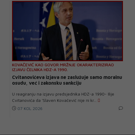
KOVAČEVIĆ KAO GOVOR MRŽNJE OKARAKTERIZIRAO
IZJAVU ČELNIKA HDZ-A 1990.
Cvitanovićeva izjava ne zaslužuje samo moralnu
osudu, već i zakonsku sankciju
U reagiranju na izjavu predsjednika HDZ-a 1990- Ilije
Cvitanovića da 'Slaven Kovačević nije ni kr...
07 KOL 2026