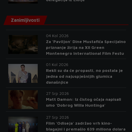
Zanimljivosti
04 Kol 2026
Za 'Paviljon' Dine Mustafića Specijalno
priznanje žirija na XII Green
Montenegro International Film Festu
01 Kol 2026
Rekli su da će propasti, no postala je
jedna od najuspješnijih glumica
današnjice
27 Srp 2026
Matt Damon: Iz čistog očaja napisali
smo 'Dobrog Willa Huntinga'
27 Srp 2026
Film 'Odiseja' zadržao vrh kino-
blagajni i premašio 639 miliona dolara