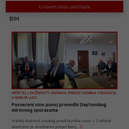
U novom broju pročitajte
BIH
VRŠITELJ DUŽNOSTI VISOKOG PREDSTAVNIKA CRISHOCK
U BANJA LUCI
Posvećeni smo punoj provedbi Daytonskog
mirovnog sporazuma
Vršitelj dužnosti visokog predstavnika Louis J. Crishock
okončano je dvodnevni posjet Banj...