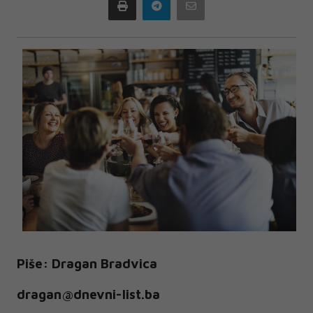
Print
Telegram
Email
Piše: Dragan Bradvica
dragan@dnevni-list.ba