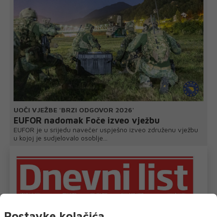
UOČI VJEŽBE 'BRZI ODGOVOR 2026'
EUFOR nadomak Foče izveo vježbu
EUFOR je u srijedu navečer uspješno izveo združenu vježbu
u kojoj je sudjelovalo osoblje...
Postavke kolačića