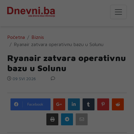
Početna
Biznis
Ryanair zatvara operativnu bazu u Solunu
Ryanair zatvara operativnu
bazu u Solunu
09 SVI 2026
Google
LinkedIn
Tumblr
Pinterest
Redd
Facebook
plus
Print
Telegram
Email