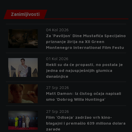
Zanimljivosti
04 Kol 2026
Za 'Paviljon' Dine Mustafića Specijalno
priznanje žirija na XII Green
Montenegro International Film Festu
01 Kol 2026
Rekli su da će propasti, no postala je
jedna od najuspješnijih glumica
današnjice
27 Srp 2026
Matt Damon: Iz čistog očaja napisali
smo 'Dobrog Willa Huntinga'
27 Srp 2026
Film 'Odiseja' zadržao vrh kino-
blagajni i premašio 639 miliona dolara
zarade