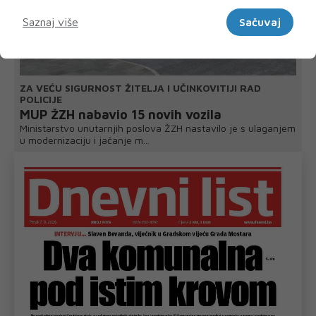
Marketinški
Saznaj više
Sačuvaj
ZA VEĆU SIGURNOST ŽITELJA I UČINKOVITIJI RAD
POLICIJE
MUP ŽZH nabavio 15 novih vozila
Ministarstvo unutarnjih poslova ŽZH nastavilo je s ulaganjem
u modernizaciju i jačanje m...