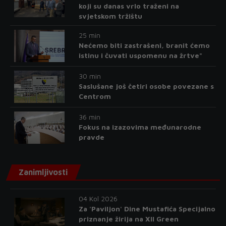
koji su danas vrlo traženi na
svjetskom tržištu
25 min
Nećemo biti zastrašeni, branit ćemo
istinu i čuvati uspomenu na žrtve"
30 min
Saslušane još četiri osobe povezane s
Centrom
36 min
Fokus na izazovima međunarodne
pravde
Zanimljivosti
04 Kol 2026
Za 'Paviljon' Dine Mustafića Specijalno
priznanje žirija na XII Green