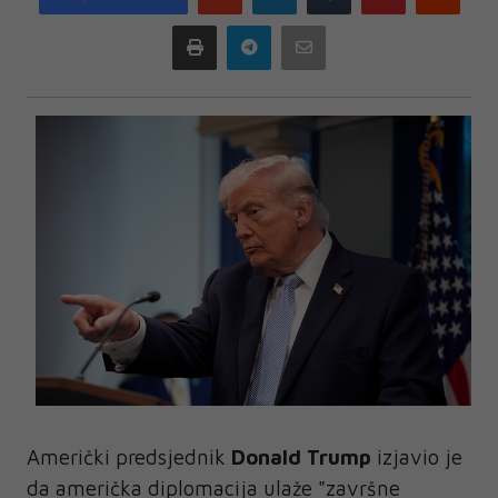
plus
Print
Telegram
Email
Američki predsjednik
Donald Trump
izjavio je
da američka diplomacija ulaže "završne