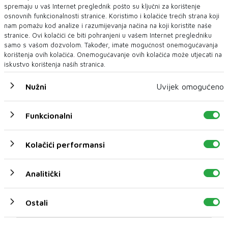
izraelska vojska objavila je u utorak ujutro da
spremaju u vaš Internet preglednik pošto su ključni za korištenje
osnovnih funkcionalnosti stranice. Koristimo i kolačiće trećih strana koji
je presrela "sumnjivu zračnu metu iz Jemena",
nam pomažu kod analize i razumijevanja načina na koji koristite naše
manje od 24 sata nakon što su hutisti preuzeli
stranice. Ovi kolačići će biti pohranjeni u vašem Internet pregledniku
samo s vašom dozvolom. Također, imate mogućnost onemogućavanja
odgovornost za napad na Izrael i proglasili
korištenja ovih kolačića. Onemogućavanje ovih kolačića može utjecati na
zabranu izraelske plovidbe u Crvenom moru,
iskustvo korištenja naših stranica.
još jednom strateškom plovnom putu, piše
Nužni
Uvijek omogućeno
Hina.
Funkcionalni
Kolačići performansi
DONALD TRUMP
Analitički
NAJNOVIJE
NAJČITANIJE
Ostali