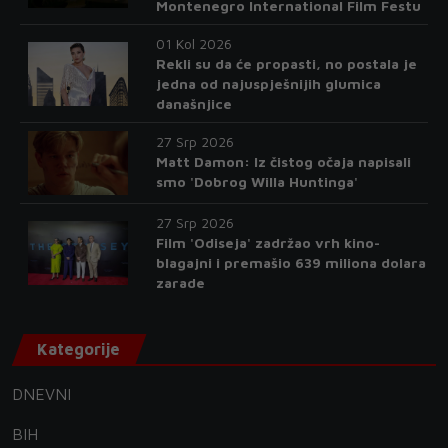
Montenegro International Film Festu
01 Kol 2026
Rekli su da će propasti, no postala je
jedna od najuspješnijih glumica
današnjice
27 Srp 2026
Matt Damon: Iz čistog očaja napisali
smo 'Dobrog Willa Huntinga'
27 Srp 2026
Film 'Odiseja' zadržao vrh kino-
blagajni i premašio 639 miliona dolara
zarade
Kategorije
DNEVNI
BIH