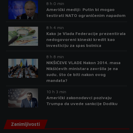
8 h 0 min
Američki mediji: Putin bi mogao
testirati NATO ograničenim napadom
8 h 4 min
Kako je Vlada Federacije prezentirala
nedogovoreni kineski kredit kao
investiciju za spas bolnica
8 h 8 min
NIKŠIĆEVE VLADE Nakon 2014. masa
Nikšićevih ministara završila je na
sudu, što će biti nakon ovog
mandata?
10 h 3 min
Američki zakonodavci pozivaju
Trumpa da uvede sankcije Dodiku
Zanimljivosti