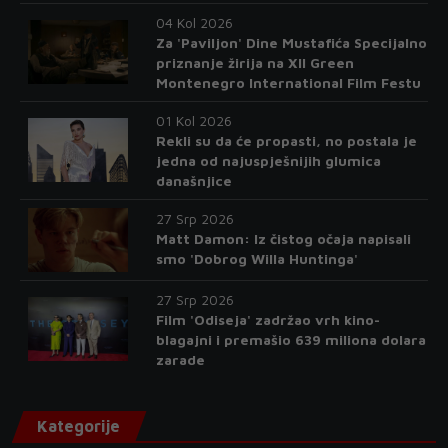
04 Kol 2026
Za 'Paviljon' Dine Mustafića Specijalno
priznanje žirija na XII Green
Montenegro International Film Festu
01 Kol 2026
Rekli su da će propasti, no postala je
jedna od najuspješnijih glumica
današnjice
27 Srp 2026
Matt Damon: Iz čistog očaja napisali
smo 'Dobrog Willa Huntinga'
27 Srp 2026
Film 'Odiseja' zadržao vrh kino-
blagajni i premašio 639 miliona dolara
zarade
Kategorije