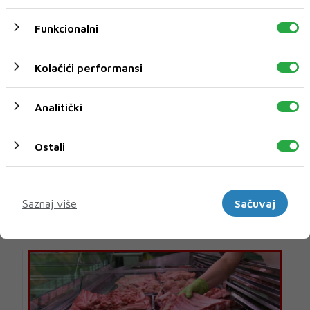
Funkcionalni
Kolačići performansi
Analitički
Ostali
Marketinški
U novom broju pročitajte
Saznaj više
Sačuvaj
BIH