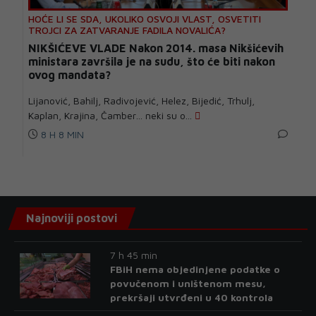
HOĆE LI SE SDA, UKOLIKO OSVOJI VLAST, OSVETITI
TROJCI ZA ZATVARANJE FADILA NOVALIĆA?
NIKŠIĆEVE VLADE Nakon 2014. masa Nikšićevih
ministara završila je na sudu, što će biti nakon
ovog mandata?
Lijanović, Bahilj, Radivojević, Helez, Bijedić, Trhulj,
Kaplan, Krajina, Čamber… neki su o...
8 H 8 MIN
Najnoviji postovi
7 h 45 min
FBiH nema objedinjene podatke o
povučenom i uništenom mesu,
prekršaji utvrđeni u 40 kontrola