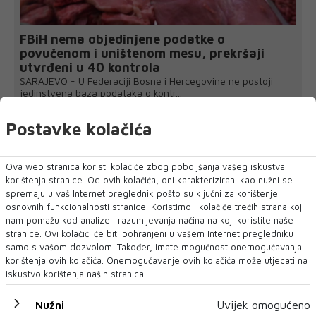
FBiH nema objedinjene podatke o
povučenom i uništenom mesu, prekršaji
utvrđeni u 40 kontrola
SARAJEVO - U Federaciji Bosne i Hercegovine ne postoji
jedinstvena baza podataka o kontr...
Postavke kolačića
Ova web stranica koristi kolačiće zbog poboljšanja vašeg iskustva
korištenja stranice. Od ovih kolačića, oni karakterizirani kao nužni se
spremaju u vaš Internet preglednik pošto su ključni za korištenje
osnovnih funkcionalnosti stranice. Koristimo i kolačiće trećih strana koji
nam pomažu kod analize i razumijevanja načina na koji koristite naše
stranice. Ovi kolačići će biti pohranjeni u vašem Internet pregledniku
samo s vašom dozvolom. Također, imate mogućnost onemogućavanja
korištenja ovih kolačića. Onemogućavanje ovih kolačića može utjecati na
iskustvo korištenja naših stranica.
Nužni
Uvijek omogućeno