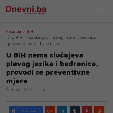
Početna
BIH
U BiH nema slučajeva plavog jezika i bedrenice,
provodi se preventivne mjere
U BiH nema slučajeva
plavog jezika i bedrenice,
provodi se preventivne
mjere
04 KOL 2025
Google
LinkedIn
Tumblr
Pinterest
Redd
Facebook