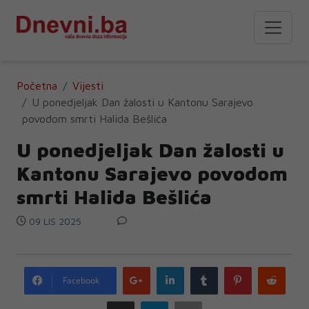
Početna
Vijesti
U ponedjeljak Dan žalosti u Kantonu Sarajevo
povodom smrti Halida Bešlića
U ponedjeljak Dan žalosti u
Kantonu Sarajevo povodom
smrti Halida Bešlića
09 LIS 2025
Google
LinkedIn
Tumblr
Pinterest
Redd
Facebook
plus