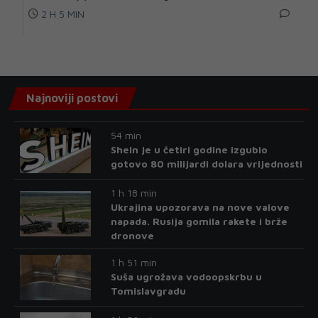
2 H 5 MIN
Najnoviji postovi
54 min
Shein je u četiri godine izgubio
gotovo 80 milijardi dolara vrijednosti
1 h 18 min
Ukrajina upozorava na nove valove
napada. Rusija gomila rakete i brže
dronove
1 h 51 min
Suša ugrožava vodoopskrbu u
Tomislavgradu