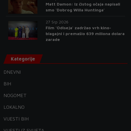
Matt Damon: Iz čistog očaja napisali
smo 'Dobrog Willa Huntinga'
27 Srp 2026
Film 'Odiseja' zadržao vrh kino-
blagajni i premašio 639 miliona dolara
zarade
Kategorije
DNEVNI
BIH
NOGOMET
LOKALNO
VIJESTI BIH
VIJESTI IZ SVIJETA