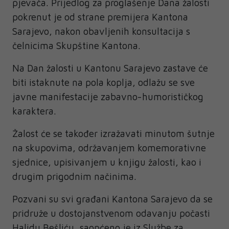
pjevača. Prijedlog za proglašenje Dana žalosti
pokrenut je od strane premijera Kantona
Sarajevo, nakon obavljenih konsultacija s
čelnicima Skupštine Kantona.
Na Dan žalosti u Kantonu Sarajevo zastave će
biti istaknute na pola koplja, odlažu se sve
javne manifestacije zabavno-humorističkog
karaktera.
Žalost će se također izražavati minutom šutnje
na skupovima, održavanjem komemorativne
sjednice, upisivanjem u knjigu žalosti, kao i
drugim prigodnim načinima.
Pozvani su svi građani Kantona Sarajevo da se
pridruže u dostojanstvenom odavanju počasti
Halidu Bešliću, saopćeno je iz Službe za