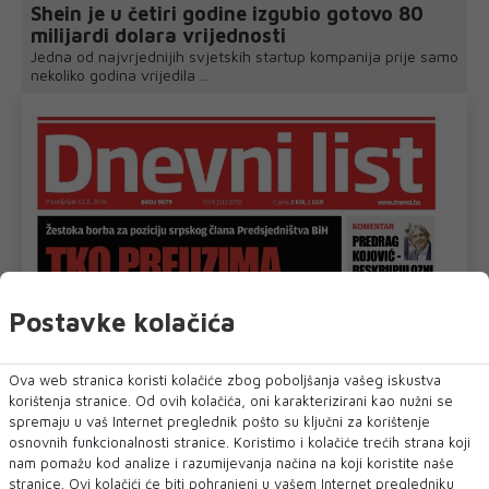
Shein je u četiri godine izgubio gotovo 80
milijardi dolara vrijednosti
Jedna od najvrjednijih svjetskih startup kompanija prije samo
nekoliko godina vrijedila ...
Postavke kolačića
Ova web stranica koristi kolačiće zbog poboljšanja vašeg iskustva
korištenja stranice. Od ovih kolačića, oni karakterizirani kao nužni se
spremaju u vaš Internet preglednik pošto su ključni za korištenje
osnovnih funkcionalnosti stranice. Koristimo i kolačiće trećih strana koji
nam pomažu kod analize i razumijevanja načina na koji koristite naše
stranice. Ovi kolačići će biti pohranjeni u vašem Internet pregledniku