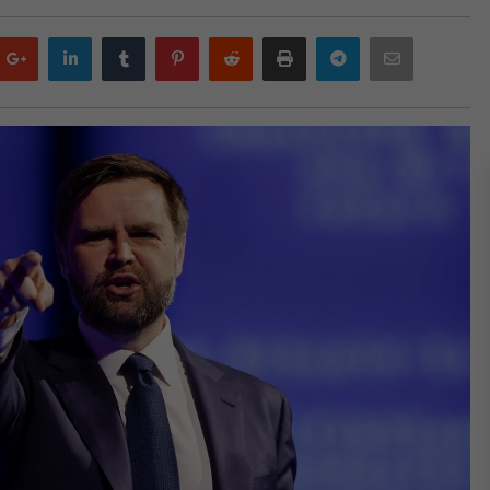
Google
LinkedIn
Tumblr
Pinterest
Reddit
Print
Telegram
Email
plus