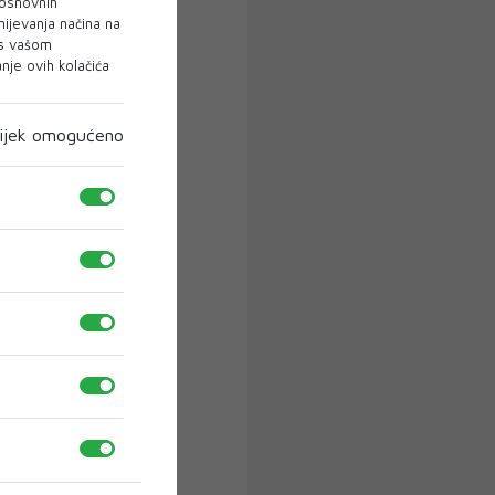
 osnovnih
mijevanja načina na
 s vašom
je ovih kolačića
ijek omogućeno