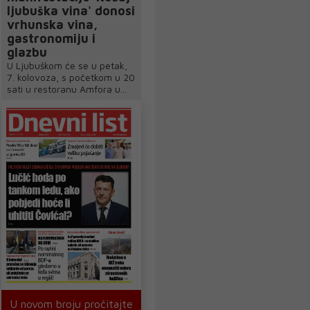
ljubuška vina' donosi
vrhunska vina,
gastronomiju i
glazbu
U Ljubuškom će se u petak,
7. kolovoza, s početkom u 20
sati u restoranu Amfora u...
U novom broju pročitajte