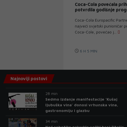
Coca-Cola povećala prih
potvrdila godišnje pro
Coca-Cola Europacific Partn
najveći svjetski punioničar 
Coca-Cole, povećao j...
6 H 5 MIN
Najnoviji postovi
28 min
Sedmo izdanje manifestacije 'Kušaj
ljubuška vina' donosi vrhunska vina,
gastronomiju i glazbu
34 min
Noć robotike privukla veliki broj žitelja