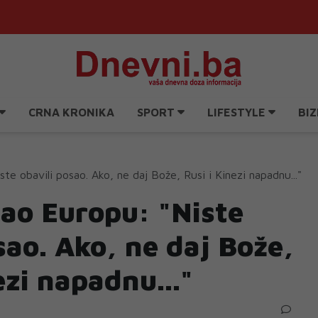
CRNA KRONIKA
SPORT
LIFESTYLE
BIZ
e obavili posao. Ako, ne daj Bože, Rusi i Kinezi napadnu..."
ao Europu: "Niste
sao. Ako, ne daj Bože,
ezi napadnu..."