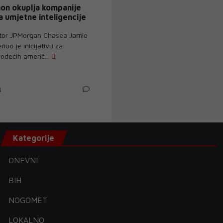
on okuplja kompanije
a umjetne inteligencije
ektor JPMorgan Chasea Jamie
uo je inicijativu za
odećih američ...
N
Kategorije
DNEVNI
BIH
NOGOMET
LOKALNO