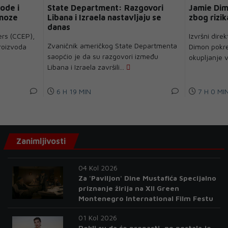
ode i
State Department: Razgovori
Jamie Dim
gnoze
Libana i Izraela nastavljaju se
zbog rizik
danas
ers (CCEP),
Izvršni dir
Zvaničnik američkog State Departmenta
proizvoda
Dimon pokren
saopćio je da su razgovori između
okupljanje v
Libana i Izraela završili...
6 H 19 MIN
7 H 0 MI
Zanimljivosti
04 Kol 2026
Za 'Paviljon' Dine Mustafića Specijalno
priznanje žirija na XII Green
Montenegro International Film Festu
01 Kol 2026
Rekli su da će propasti, no postala je