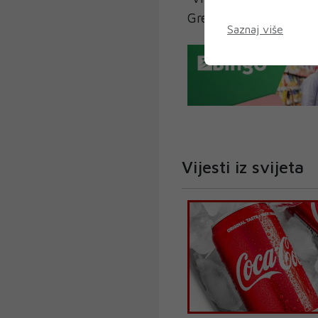
Grenland".
Saznaj više
Vijesti iz svijeta