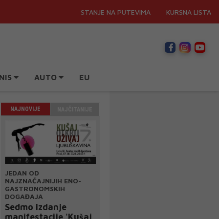
STANJE NA PUTEVIMA
KURSNA LISTA
NIS
AUTO
EU
NAJNOVIJE
NAJČITANIJE
JEDAN OD
NAJZNAČAJNIJIH ENO-
GASTRONOMSKIH
DOGAĐAJA
Sedmo izdanje
manifestacije 'Kušaj