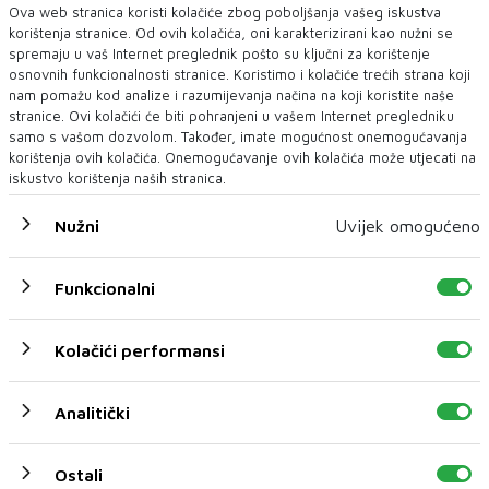
Ova web stranica koristi kolačiće zbog poboljšanja vašeg iskustva
korištenja stranice. Od ovih kolačića, oni karakterizirani kao nužni se
spremaju u vaš Internet preglednik pošto su ključni za korištenje
FBiH nema objedinjene podatke o
osnovnih funkcionalnosti stranice. Koristimo i kolačiće trećih strana koji
povučenom i uništenom mesu, prekršaji
nam pomažu kod analize i razumijevanja načina na koji koristite naše
utvrđeni u 40 kontrola
stranice. Ovi kolačići će biti pohranjeni u vašem Internet pregledniku
SARAJEVO - U Federaciji Bosne i Hercegovine ne postoji
samo s vašom dozvolom. Također, imate mogućnost onemogućavanja
jedinstvena baza podataka o kontr...
korištenja ovih kolačića. Onemogućavanje ovih kolačića može utjecati na
iskustvo korištenja naših stranica.
Nužni
Uvijek omogućeno
Funkcionalni
Kolačići performansi
Analitički
Ostali