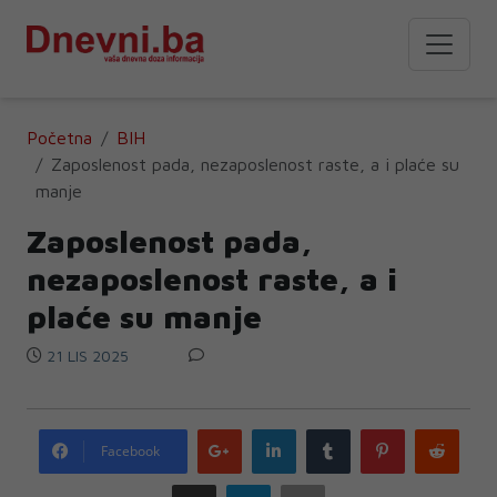
Početna
BIH
Zaposlenost pada, nezaposlenost raste, a i plaće su
manje
Zaposlenost pada,
nezaposlenost raste, a i
plaće su manje
21 LIS 2025
Google
LinkedIn
Tumblr
Pinterest
Redd
Facebook
plus