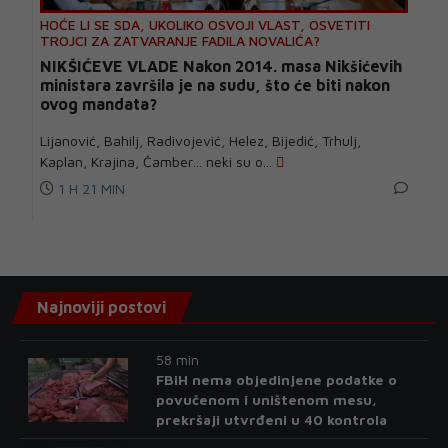
HOĆE LI SE SDA, UKOLIKO OSVOJI VLAST, OSVETITI
TROJCI ZA ZATVARANJE FADILA NOVALIĆA?
NIKŠIĆEVE VLADE Nakon 2014. masa Nikšićevih
ministara završila je na sudu, što će biti nakon
ovog mandata?
Lijanović, Bahilj, Radivojević, Helez, Bijedić, Trhulj,
Kaplan, Krajina, Čamber… neki su o...
1 H 21 MIN
Najnoviji postovi
58 min
FBiH nema objedinjene podatke o
povučenom i uništenom mesu,
prekršaji utvrđeni u 40 kontrola