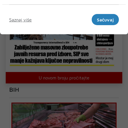
Marketinški
Saznaj više
Sačuvaj
U novom broju pročitajte
BIH