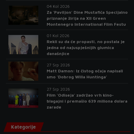
04 Kol 2026
Za 'Paviljon' Dine Mustafića Specijalno
priznanje žirija na XII Green
Montenegro International Film Festu
01 Kol 2026
Rekli su da će propasti, no postala je
jedna od najuspješnijih glumica
današnjice
27 Srp 2026
Matt Damon: Iz čistog očaja napisali
smo 'Dobrog Willa Huntinga'
27 Srp 2026
Film 'Odiseja' zadržao vrh kino-
blagajni i premašio 639 miliona dolara
zarade
Kategorije