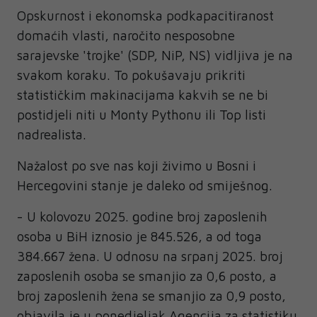
Opskurnost i ekonomska podkapacitiranost
domaćih vlasti, naročito nesposobne
sarajevske 'trojke' (SDP, NiP, NS) vidljiva je na
svakom koraku. To pokušavaju prikriti
statističkim makinacijama kakvih se ne bi
postidjeli niti u Monty Pythonu ili Top listi
nadrealista.
Nažalost po sve nas koji živimo u Bosni i
Hercegovini stanje je daleko od smiješnog.
- U kolovozu 2025. godine broj zaposlenih
osoba u BiH iznosio je 845.526, a od toga
384.667 žena. U odnosu na srpanj 2025. broj
zaposlenih osoba se smanjio za 0,6 posto, a
broj zaposlenih žena se smanjio za 0,9 posto,
objavila je u ponedjeljak Agencija za statistiku