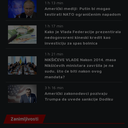
1 h 13 min
Američki mediji: Putin bi mogao
testirati NATO ograničenim napadom
1 h 17 min
Kako je Vlada Federacije prezentirala
nedogovoreni kineski kredit kao
investiciju za spas bolnica
1 h 21 min
NIKŠIĆEVE VLADE Nakon 2014. masa
Nikšićevih ministara završila je na
sudu, što će biti nakon ovog
mandata?
3 h 16 min
Američki zakonodavci pozivaju
Trumpa da uvede sankcije Dodiku
Zanimljivosti