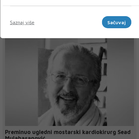
« Prethodni
Sljedeći »
Marketinški
Saznaj više
Sačuvaj
NAJNOVIJE
NAJČITANIJE
Preminuo ugledni mostarski kardiokirurg Sead
Mulahasanović