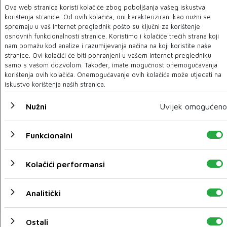
Ova web stranica koristi kolačiće zbog poboljšanja vašeg iskustva
Oldtimeri u Mostaru (FOTO)
korištenja stranice. Od ovih kolačića, oni karakterizirani kao nužni se
spremaju u vaš Internet preglednik pošto su ključni za korištenje
osnovnih funkcionalnosti stranice. Koristimo i kolačiće trećih strana koji
15 SVI 2021
nam pomažu kod analize i razumijevanja načina na koji koristite naše
stranice. Ovi kolačići će biti pohranjeni u vašem Internet pregledniku
samo s vašom dozvolom. Također, imate mogućnost onemogućavanja
korištenja ovih kolačića. Onemogućavanje ovih kolačića može utjecati na
iskustvo korištenja naših stranica.
Nužni
Uvijek omogućeno
Funkcionalni
Kolačići performansi
BMW i4: Sportski paket električnog Bavarca
Analitički
15 SVI 2021
Ostali