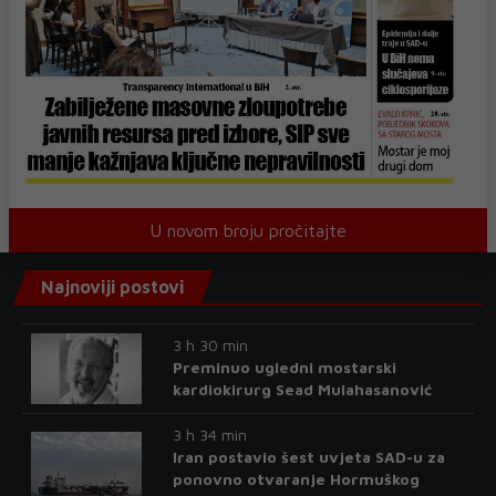
U novom broju pročitajte
Najnoviji postovi
3 h 30 min
Preminuo ugledni mostarski
kardiokirurg Sead Mulahasanović
3 h 34 min
Iran postavio šest uvjeta SAD-u za
ponovno otvaranje Hormuškog