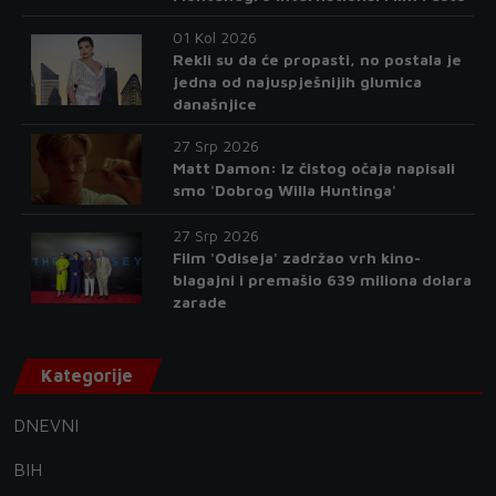
01 Kol 2026
Rekli su da će propasti, no postala je
jedna od najuspješnijih glumica
današnjice
27 Srp 2026
Matt Damon: Iz čistog očaja napisali
smo 'Dobrog Willa Huntinga'
27 Srp 2026
Film 'Odiseja' zadržao vrh kino-
blagajni i premašio 639 miliona dolara
zarade
Kategorije
DNEVNI
BIH