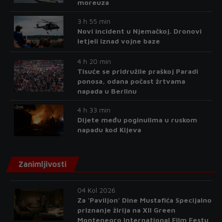
moreuza
3 h 55 min
Novi incident u Njemačkoj. Dronovi
letjeli iznad vojne baze
4 h 20 min
Tisuće se pridružile praškoj Paradi
ponosa, odana počast žrtvama
napada u Berlinu
4 h 33 min
Dijete među poginulima u ruskom
napadu kod Kijeva
Zanimljivosti
04 Kol 2026
Za 'Paviljon' Dine Mustafića Specijalno
priznanje žirija na XII Green
Montenegro International Film Festu