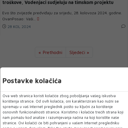
troškove, Vodenjaci sudjeluju na timskom projektu
Evo što zvijezde predviđaju za srijedu, 28. kolovoza 2024. godine.
OvanPosao: Vaši...
28 KOL 2024
« Prethodni
Sljedeći »
Zabava
Postavke kolačića
Ova web stranica koristi kolačiće zbog poboljšanja vašeg iskustva
korištenja stranice. Od ovih kolačića, oni karakterizirani kao nužni se
spremaju u vaš Internet preglednik pošto su ključni za korištenje
osnovnih funkcionalnosti stranice. Koristimo i kolačiće trećih strana koji
nam pomažu kod analize i razumijevanja načina na koji koristite naše
stranice. Ovi kolačići će biti pohranjeni u vašem Internet pregledniku