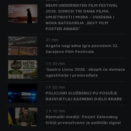
NEUM UNDERWATER FILM FESTIVAL
2026. DONOSI TRI DANA FILMA,
UMJETNOSTI I MORA – UVEDENA I
NOVA KATEGORIJA „BEST FILM
POSTER AWARD“
37 min
Argeta nagradna igra povodom 32.
Sarajevo Film Festivala
1 h 33 min
'Gastro Livno 2026.' okupit će domaće
ugostitelje i proizvođače
1 h 50 min
POLICIJSKI SLUŽBENICI PU POSUŠJE
RASVIJETLILI KAZNENO DJELO KRAĐE
2 h 10 min
Njemački mediji: Posjet Zelenskog
Srbiji prvenstveno je politički signal