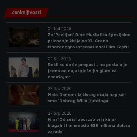
Zanimljivosti
04 Kol 2026
Za 'Paviljon' Dine Mustafića Specijalno
priznanje žirija na XII Green
Montenegro International Film Festu
01 Kol 2026
Rekli su da će propasti, no postala je
jedna od najuspješnijih glumica
današnjice
27 Srp 2026
Matt Damon: Iz čistog očaja napisali
smo 'Dobrog Willa Huntinga'
27 Srp 2026
Film 'Odiseja' zadržao vrh kino-
blagajni i premašio 639 miliona dolara
zarade