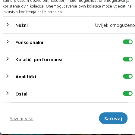
samo s vašom dozvolom. Također, imate mogućnost onemogućavanja
korištenja ovih kolačića. Onemogućavanje ovih kolačića može utjecati na
iskustvo korištenja naših stranica.
ALEKSANDRA RADOVIĆ O MOSTARSKOM KONCERTU:
Možete očekivati dobru svirku, dobro raspoloženje i
vrhunsku atmosferu!
Nužni
Uvijek omogućeno
Funkcionalni
Kolačići performansi
Analitički
Ostali
Amina Kajtaz izabrana za Miss sporta Hrvatske
Marketinški
Saznaj više
Sačuvaj