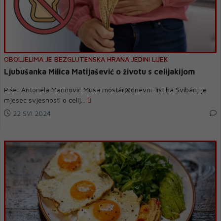
OBOLJELIMA JE BEZGLUTENSKA HRANA JEDINI LIJEK
Ljubušanka Milica Matijašević o životu s celijakijom
Piše: Antonela Marinović Musa mostar@dnevni-list.ba Svibanj je
mjesec svjesnosti o celij...
22 SVI 2024