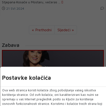
Stjepana Kosače u Mostaru, večeras ...
21 SVI 2024
« Prethodni
Sljedeći »
Zabava
Postavke kolačića
Ova web stranica koristi kolačiće zbog poboljšanja vašeg iskustva
korištenja stranice. Od ovih kolačića, oni karakterizirani kao nužni se
spremaju u vaš Internet preglednik pošto su ključni za korištenje
ALEKSANDRA RADOVIĆ O MOSTARSKOM KONCERTU:
osnovnih funkcionalnosti stranice. Koristimo i kolačiće trećih strana koji