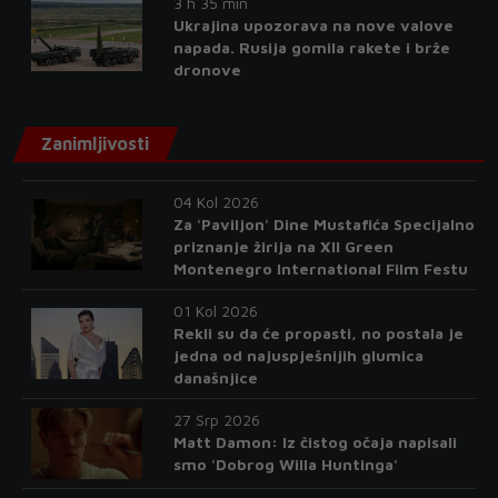
3 h 35 min
Ukrajina upozorava na nove valove
napada. Rusija gomila rakete i brže
dronove
Zanimljivosti
04 Kol 2026
Za 'Paviljon' Dine Mustafića Specijalno
priznanje žirija na XII Green
Montenegro International Film Festu
01 Kol 2026
Rekli su da će propasti, no postala je
jedna od najuspješnijih glumica
današnjice
27 Srp 2026
Matt Damon: Iz čistog očaja napisali
smo 'Dobrog Willa Huntinga'