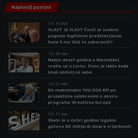
Najnoviji postovi
1 h 15 min
VLAST JE SLAST Čović je osobno
pogazio legitimno predstavljanje,
hoće li mu SDA to zaboraviti?
1 h 18 min
Nakon deset godina u Njemačkoj
vratio se u Livno: Puno je lakše kada
imaš obitelj uz sebe
1 h 21 min
Do maksimalno 100.000 KM po
projektima odobrenim u okviru
programa 'Kreativna Europa'
3 h 11 min
Shein je u četiri godine izgubio
gotovo 80 milijardi dolara vrijednosti