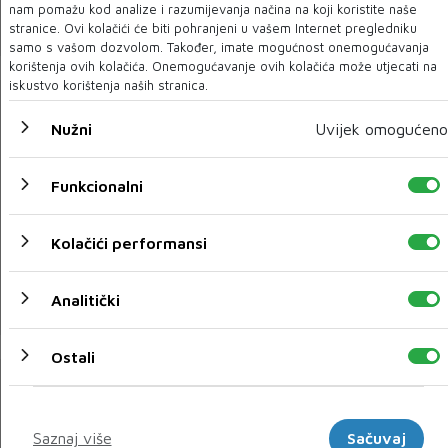
Možete očekivati dobru svirku, dobro raspoloženje i
nam pomažu kod analize i razumijevanja načina na koji koristite naše
vrhunsku atmosferu!
stranice. Ovi kolačići će biti pohranjeni u vašem Internet pregledniku
samo s vašom dozvolom. Također, imate mogućnost onemogućavanja
korištenja ovih kolačića. Onemogućavanje ovih kolačića može utjecati na
iskustvo korištenja naših stranica.
Nužni
Uvijek omogućeno
Funkcionalni
Kolačići performansi
Analitički
Amina Kajtaz izabrana za Miss sporta Hrvatske
Ostali
Marketinški
Saznaj više
Sačuvaj