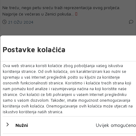
Ne treću, nego petu sreću traži reprezentacija ovog proljeća.
Najprije će večeras u Zenici pokuša...
21 OŽU 2024
Postavke kolačića
Ova web stranica koristi kolačiće zbog poboljšanja vašeg iskustva
korištenja stranice. Od ovih kolačića, oni karakterizirani kao nužni se
spremaju u vaš Internet preglednik pošto su ključni za korištenje
osnovnih funkcionalnosti stranice. Koristimo i kolačiće trećih strana koji
nam pomažu kod analize i razumijevanja načina na koji koristite naše
stranice. Ovi kolačići će biti pohranjeni u vašem Internet pregledniku
samo s vašom dozvolom. Također, imate mogućnost onemogućavanja
Rusi i Bjelorusi neće sudjelovati u paradi sportaša
korištenja ovih kolačića. Onemogućavanje ovih kolačića može utjecati na
iskustvo korištenja naših stranica.
Rusi i Bjelorusi neće sudjelovati u paradi sportaša na ceremoniji
otvaranja Olimpijskih igara u P...
Nužni
Uvijek omogućeno
21 OŽU 2024