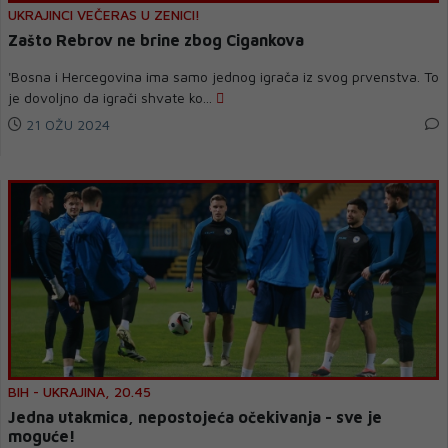
UKRAJINCI VEČERAS U ZENICI!
Zašto Rebrov ne brine zbog Cigankova
'Bosna i Hercegovina ima samo jednog igrača iz svog prvenstva. To
je dovoljno da igrači shvate ko...
21 OŽU 2024
BIH - UKRAJINA, 20.45
Jedna utakmica, nepostojeća očekivanja - sve je
moguće!