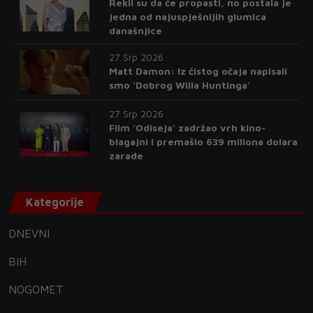
Rekli su da će propasti, no postala je
jedna od najuspješnijih glumica
današnjice
27 Srp 2026
Matt Damon: Iz čistog očaja napisali
smo 'Dobrog Willa Huntinga'
27 Srp 2026
Film 'Odiseja' zadržao vrh kino-
blagajni i premašio 639 miliona dolara
zarade
Kategorije
DNEVNI
BIH
NOGOMET