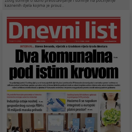
Zbog sumnje u lažno predstavljanje i sumnje na počinjenje
kaznenih djela kojima je prouz...