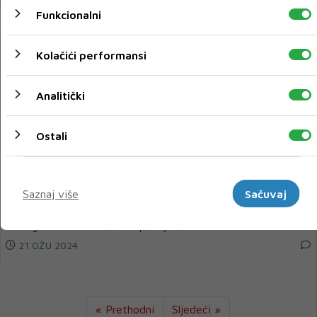
Funkcionalni
Kolačići performansi
Analitički
Ostali
Marketinški
Novi susreti s Rumunjskom i Hrvatskom
Saznaj više
Sačuvaj
Izbornik ženske seniorske rukometne reprezentacije Bosne i
Hercegovine Adnan Bašić saopštio je ši...
21 OŽU 2024
« Prethodni
Sljedeći »