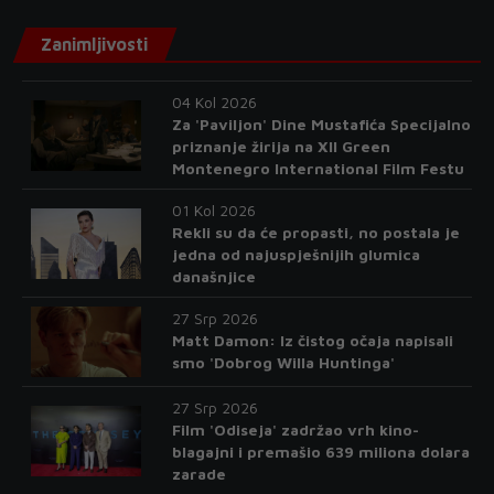
Zanimljivosti
04 Kol 2026
Za 'Paviljon' Dine Mustafića Specijalno
priznanje žirija na XII Green
Montenegro International Film Festu
01 Kol 2026
Rekli su da će propasti, no postala je
jedna od najuspješnijih glumica
današnjice
27 Srp 2026
Matt Damon: Iz čistog očaja napisali
smo 'Dobrog Willa Huntinga'
27 Srp 2026
Film 'Odiseja' zadržao vrh kino-
blagajni i premašio 639 miliona dolara
zarade