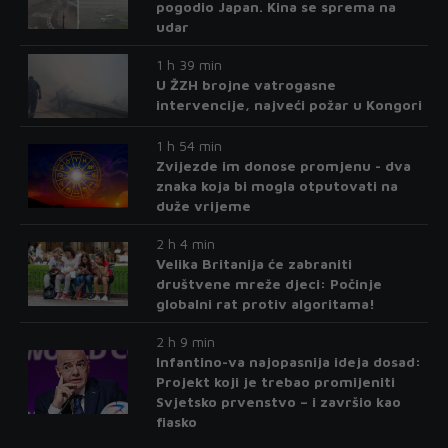
pogodio Japan. Kina se sprema na
udar
1 h 39 min
U ŽZH brojne vatrogasne
intervencije, najveći požar u Kongori
1 h 54 min
Zvijezde im donose promjenu - dva
znaka koja bi mogla otputovati na
duže vrijeme
2 h 4 min
Velika Britanija će zabraniti
društvene mreže djeci: Počinje
globalni rat protiv algoritama!
2 h 9 min
Infantino-va najopasnija ideja dosad:
Projekt koji je trebao promijeniti
Svjetsko prvenstvo – i završio kao
fiasko