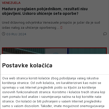
VENEZUELA
Maduro proglašen pobjednikom, rezultati nisu
objavljeni. Uskoro uhićenje šefa oporbe?
Ured državnog odvjetnika Venezuele priopćio je jučer da je sud
izdao nalog za uhićenje oporbenog ...
03 RUJ 2024
Postavke kolačića
Ova web stranica koristi kolačiće zbog poboljšanja vašeg iskustva
korištenja stranice. Od ovih kolačića, oni karakterizirani kao nužni se
spremaju u vaš Internet preglednik pošto su ključni za korištenje
osnovnih funkcionalnosti stranice. Koristimo i kolačiće trećih strana koji
nam pomažu kod analize i razumijevanja načina na koji koristite naše
KBC OSIJEK
stranice. Ovi kolačići će biti pohranjeni u vašem Internet pregledniku
U KBC-u Osijek radi ginekolog osuđen za silovanje
samo s vašom dozvolom. Također, imate mogućnost onemogućavanja