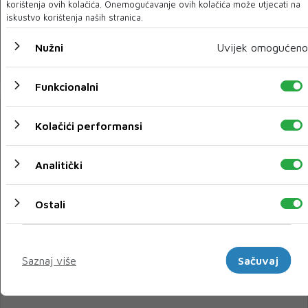
pacijentice, progovorila žrtva
korištenja ovih kolačića. Onemogućavanje ovih kolačića može utjecati na
iskustvo korištenja naših stranica.
U OSJEČKOM KBC-u još radi liječnik koji je nepravomoćno osuđen
za silovanje pacijentice. Pacijent...
Nužni
Uvijek omogućeno
02 RUJ 2024
Funkcionalni
Kolačići performansi
Analitički
Ostali
Marketinški
WHO UPOZORAVA
Saznaj više
Sačuvaj
Stručnjaci upozoravaju na trend koji vlada među
tinejdžerima: Očekuju veće stope spolno prenosivih
bolesti