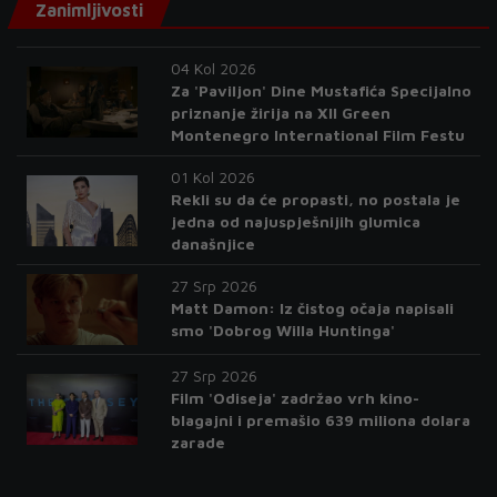
Zanimljivosti
04 Kol 2026
Za 'Paviljon' Dine Mustafića Specijalno
priznanje žirija na XII Green
Montenegro International Film Festu
01 Kol 2026
Rekli su da će propasti, no postala je
jedna od najuspješnijih glumica
današnjice
27 Srp 2026
Matt Damon: Iz čistog očaja napisali
smo 'Dobrog Willa Huntinga'
27 Srp 2026
Film 'Odiseja' zadržao vrh kino-
blagajni i premašio 639 miliona dolara
zarade