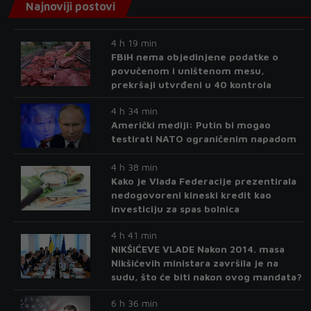
Najnoviji postovi
4 h 19 min
FBiH nema objedinjene podatke o
povučenom i uništenom mesu,
prekršaji utvrđeni u 40 kontrola
4 h 34 min
Američki mediji: Putin bi mogao
testirati NATO ograničenim napadom
4 h 38 min
Kako je Vlada Federacije prezentirala
nedogovoreni kineski kredit kao
investiciju za spas bolnica
4 h 41 min
NIKŠIĆEVE VLADE Nakon 2014. masa
Nikšićevih ministara završila je na
sudu, što će biti nakon ovog mandata?
6 h 36 min