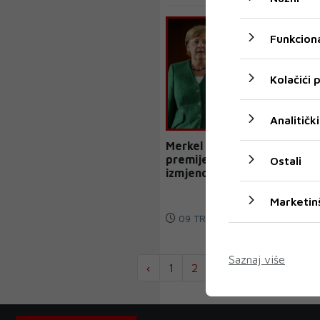
Funkciona
Kolačići
Analitički
Merkel otkazala sastanak s
premijerima, želi
Ostali
izmjenom zakona uvesti
obavezni lockdown
Marketin
09 TRA 2021
Saznaj više
‹
1
2
...
1904
1905