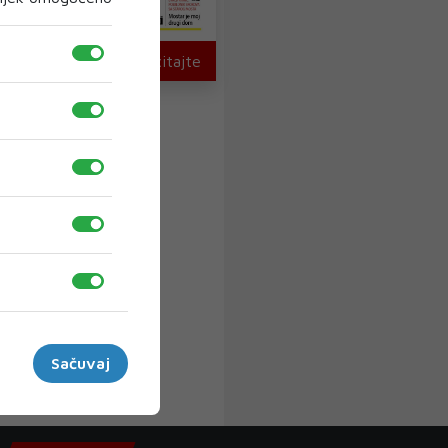
U novom broju pročitajte
Sačuvaj
›