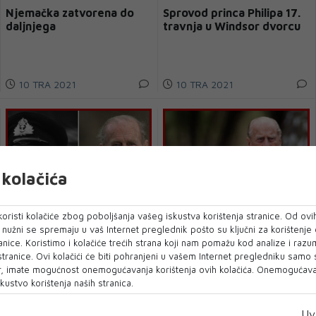
Njemačka zatvorena do
Sprovod princa Philipa 17.
daljnjega
travnja u Windsor dvorcu
10 TRA 2021
10 TRA 2021
kolačića
oristi kolačiće zbog poboljšanja vašeg iskustva korištenja stranice. Od ovih
o nužni se spremaju u vaš Internet preglednik pošto su ključni za korištenje
Princ koji je živio dovoljno
Umro princ Philip
anice. Koristimo i kolačiće trećih strana koji nam pomažu kod analize i razu
dugo da dočeka rođenje
 stranice. Ovi kolačići će biti pohranjeni u vašem Internet pregledniku samo
10 praunučadi
, imate mogućnost onemogućavanja korištenja ovih kolačića. Onemogućavan
kustvo korištenja naših stranica.
09 TRA 2021
09 TRA 2021
Uv