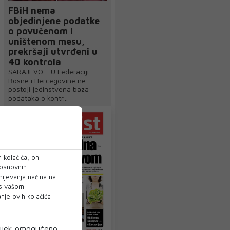
FBiH nema
objedinjene podatke
o povučenom i
uništenom mesu,
prekršaji utvrđeni u
40 kontrola
SARAJEVO - U Federaciji
Bosne i Hercegovine ne
postoji jedinstvena baza
podataka o kontr...
 kolačića, oni
 osnovnih
mijevanja načina na
 s vašom
je ovih kolačića
ijek omogućeno