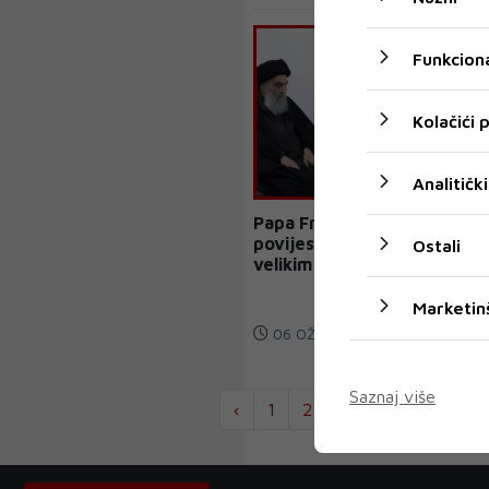
Funkciona
Kolačići
Analitički
Papa Franjo održao
povijesni sastanak s
Ostali
velikim ajatolahom
Sistanijem
Marketin
06 OŽU 2021
Saznaj više
‹
1
2
...
1909
1910