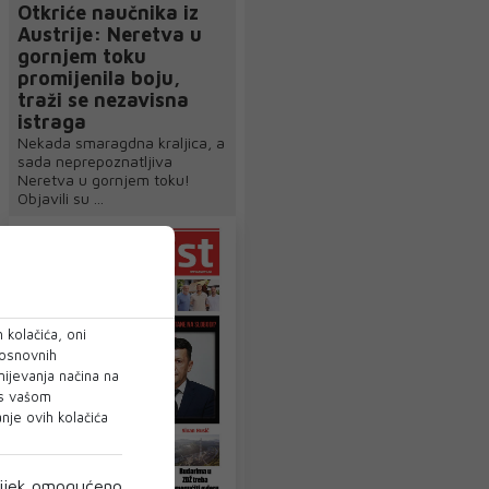
Otkriće naučnika iz
Austrije: Neretva u
gornjem toku
promijenila boju,
traži se nezavisna
istraga
Nekada smaragdna kraljica, a
sada neprepoznatljiva
Neretva u gornjem toku!
Objavili su ...
 kolačića, oni
 osnovnih
mijevanja načina na
 s vašom
je ovih kolačića
ijek omogućeno