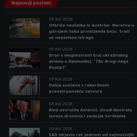
Najnoviji postovi
05 Kol 2026
Otkriće naučnika iz Austrije: Neretva u
gornjem toku promijenila boju, traži
se nezavisna istraga
05 Kol 2026
Dron s eksplozivom kraj ukrajinskog
aviona u Njemačkoj. "Tko drugi nego
Rusija?"
05 Kol 2026
Italija suočena s rekordnom
prenatrpanošću zatvora
05 Kol 2026
Kina uzvratila Americi. Uvodi kontrolu
izvoza dronova i sankcije tvrtkama
05 Kol 2026
SAD objavio rat jednom od najmoćnijih