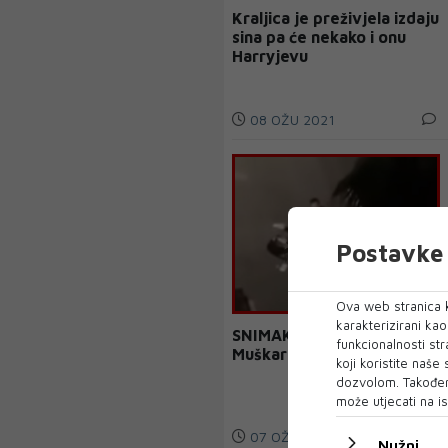
Kraljica je preživjela izdaju
sina pa će nekako i onu
Harryjevu
08 OŽU 2021
Postavke 
Ova web stranica k
karakterizirani ka
SNIMAK ŠOKIRAO:
funkcionalnosti str
Muškarac šutirao ženu
koji koristite naše
dozvolom. Također
može utjecati na is
07 OŽU 2021
Nužni