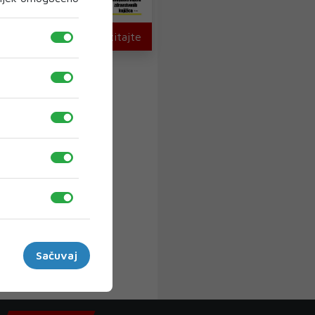
U novom broju pročitajte
Sačuvaj
›