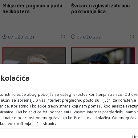
Milijarder poginuo u padu
Švicarci izglasali zabranu
helikoptera
pokrivanja lica
07 OŽU 2021
07 OŽU 2021
kolačića
oristi kolačiće zbog poboljšanja vašeg iskustva korištenja stranice. Od ovih
o nužni se spremaju u vaš Internet preglednik pošto su ključni za korištenje
Smrtni slučaj u Austriji
Dr. Hermann: Pogriješili
anice. Koristimo i kolačiće trećih strana koji nam pomažu kod analize i razu
nakon cijepljenja
smo, nismo trebali cijepiti
 stranice. Ovi kolačići će biti pohranjeni u vašem Internet pregledniku samo
AstraZenecom
prvo starije
, imate mogućnost onemogućavanja korištenja ovih kolačića. Onemogućavan
kustvo korištenja naših stranica.
07 OŽU 2021
07 OŽU 2021
Uv