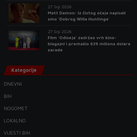
27 Srp 2026
Matt Damon: Iz čistog očaja napisali
smo 'Dobrog Willa Huntinga'
27 Srp 2026
Film 'Odiseja' zadržao vrh kino-
blagajni i premašio 639 miliona dolara
zarade
Kategorije
DNEVNI
BIH
NOGOMET
LOKALNO
VIJESTI BIH