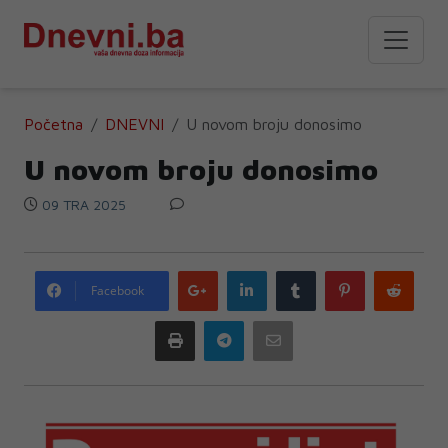
Početna
DNEVNI
U novom broju donosimo
U novom broju donosimo
09 TRA 2025
Google
LinkedIn
Tumblr
Pinterest
Redd
Facebook
plus
Print
Telegram
Email