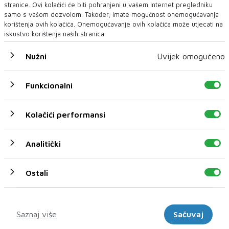
stranice. Ovi kolačići će biti pohranjeni u vašem Internet pregledniku
samo s vašom dozvolom. Također, imate mogućnost onemogućavanja
korištenja ovih kolačića. Onemogućavanje ovih kolačića može utjecati na
iskustvo korištenja naših stranica.
Nužni
Uvijek omogućeno
U novom broju donosimo
Funkcionalni
Novi broj
Kolačići performansi
05 KOL 2026
Analitički
Ostali
Marketinški
Saznaj više
Sačuvaj