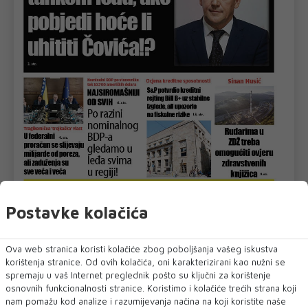
Postavke kolačića
U novom broju pročitajte
DNEVNI
Ova web stranica koristi kolačiće zbog poboljšanja vašeg iskustva
korištenja stranice. Od ovih kolačića, oni karakterizirani kao nužni se
spremaju u vaš Internet preglednik pošto su ključni za korištenje
osnovnih funkcionalnosti stranice. Koristimo i kolačiće trećih strana koji
nam pomažu kod analize i razumijevanja načina na koji koristite naše