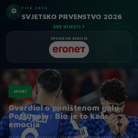
FIFA 2026
⚽
SVJETSKO PRVENSTVO 2026
›
SVE VIJESTI
SPONZOR SEKCIJE
SPORT
Gvardiol o poništenom golu
Portugalu: Bio je to kaos
emocija
Hrvatski reprezentativac i obrambeni igrač Manchester Cityja