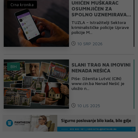
UHIĆEN MUŠKARAC
Crna kronika
OSUMNJIČEN ZA
SPOLNO UZNEMIRAVA...
TUZLA – Istražitelji Sektora
kriminalističke policije Uprave
policije M...
10 SRP 2026
SLANI TRAG NA IMOVINI
BIH
NENADA NEŠIĆA
Piše: Dženita Lutvić (CIN)
www.cin.ba Nenad Nešić je
uložio n...
10 LIS 2025