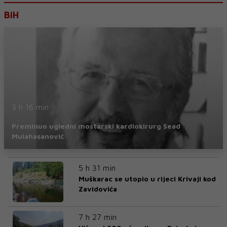
BiH
3 h 16 min
Preminuo ugledni mostarski kardiokirurg Sead
Mulahasanović
5 h 31 min
Muškarac se utopio u rijeci Krivaji kod
Zavidovića
7 h 27 min