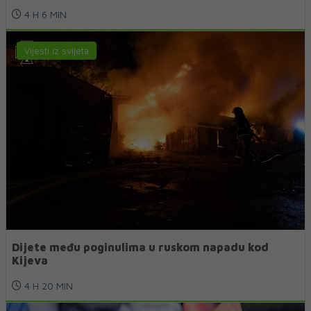
4 H 6 MIN
Vijesti iz svijeta
Dijete među poginulima u ruskom napadu kod
Kijeva
4 H 20 MIN