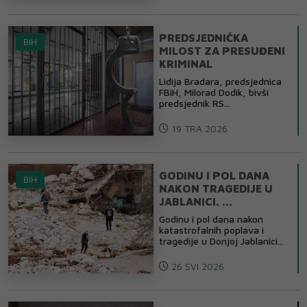
PREDSJEDNIČKA
BIH
MILOST ZA PRESUĐENI
KRIMINAL
Lidija Bradara, predsjednica
FBiH, Milorad Dodik, bivši
predsjednik RS...
19 TRA 2026
GODINU I POL DANA
BIH
NAKON TRAGEDIJE U
JABLANICI. ...
Godinu i pol dana nakon
katastrofalnih poplava i
tragedije u Donjoj Jablanici...
26 SVI 2026