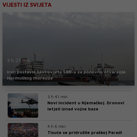
VIJESTI IZ SVIJETA
3 h 21 min
Iran postavio šest uvjeta SAD-u za ponovno otvaranje
Hormuškog moreuza
3 h 41 min
Novi incident u Njemačkoj. Dronovi
letjeli iznad vojne baze
4 h 6 min
Tisuće se pridružile praškoj Paradi