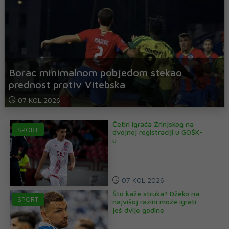
Borac minimalnom pobjedom stekao
prednost protiv Vitebska
07 KOL 2026
Četiri igrača Zrinjskog na
SPORT
dvojnoj registraciji u GOŠK-
u
07 KOL 2026
Što kaže struka? Džeko na
SPORT
najvišoj razini može igrati
još dvije godine