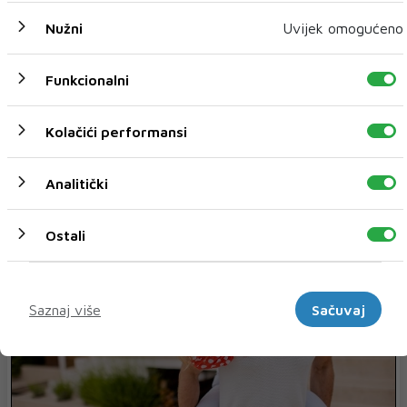
Nužni
Uvijek omogućeno
Funkcionalni
Kolačići performansi
Analitički
LJUBAV I SEKS
Ostali
Marketinški
Saznaj više
Sačuvaj