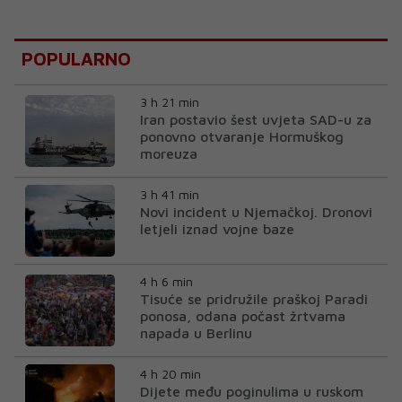
POPULARNO
3 h 21 min
Iran postavio šest uvjeta SAD-u za
ponovno otvaranje Hormuškog
moreuza
3 h 41 min
Novi incident u Njemačkoj. Dronovi
letjeli iznad vojne baze
4 h 6 min
Tisuće se pridružile praškoj Paradi
ponosa, odana počast žrtvama
napada u Berlinu
4 h 20 min
Dijete među poginulima u ruskom