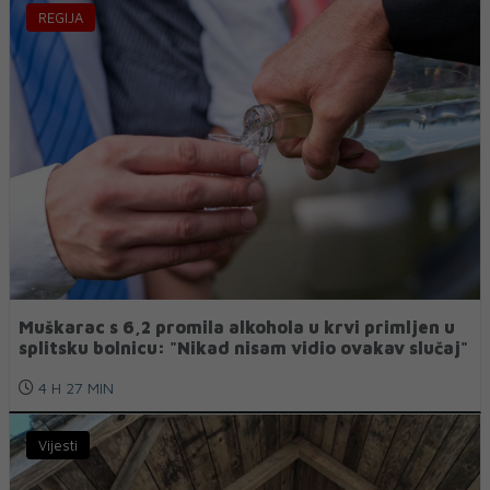
REGIJA
Muškarac s 6,2 promila alkohola u krvi primljen u
splitsku bolnicu: "Nikad nisam vidio ovakav slučaj"
4 H 27 MIN
Vijesti