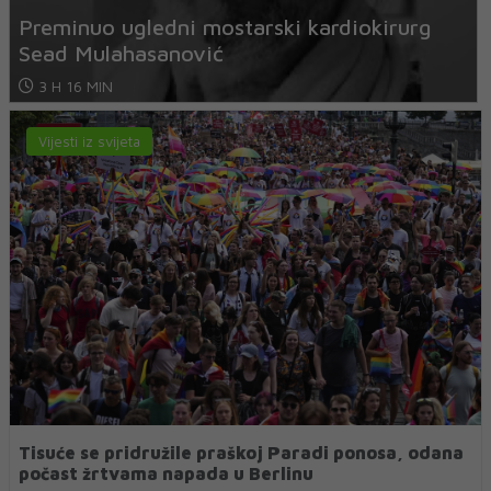
ardiokirurg
Iran postavio šest uvjeta SAD-
otvaranje Hormuškog moreuza
3 H 21 MIN
Vijesti iz svijeta
Tisuće se pridružile praškoj Paradi ponosa, odana
počast žrtvama napada u Berlinu