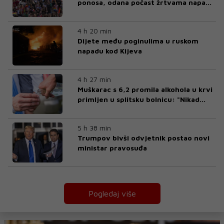
ponosa, odana počast žrtvama napada
u Berlinu
4 h 20 min
Dijete među poginulima u ruskom
napadu kod Kijeva
4 h 27 min
Muškarac s 6,2 promila alkohola u krvi
primljen u splitsku bolnicu: "Nikad
nisam vidio ovakav slučaj"
5 h 38 min
Trumpov bivši odvjetnik postao novi
ministar pravosuđa
Pogledaj više