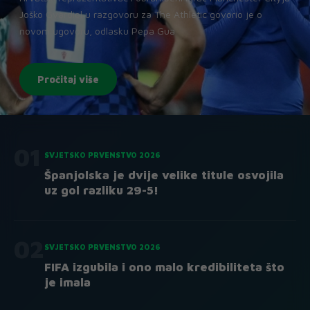
Joško Gvardiol u razgovoru za The Athletic govorio je o
novom ugovoru, odlasku Pepa Gua
Pročitaj više
01
SVJETSKO PRVENSTVO 2026
Španjolska je dvije velike titule osvojila
uz gol razliku 29-5!
02
SVJETSKO PRVENSTVO 2026
FIFA izgubila i ono malo kredibiliteta što
je imala