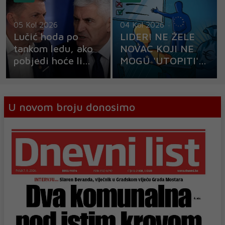
05 Kol 2026
04 Kol 2026
Lučić hoda po
LIDERI NE ŽELE
tankom ledu, ako
NOVAC KOJI NE
pobjedi hoće li
MOGU 'UTOPITI'
uhititi Čovića!?
Kako spasiti
milijardu eura, a
da ne nahranite bh
U novom broju donosimo
zvijeri?