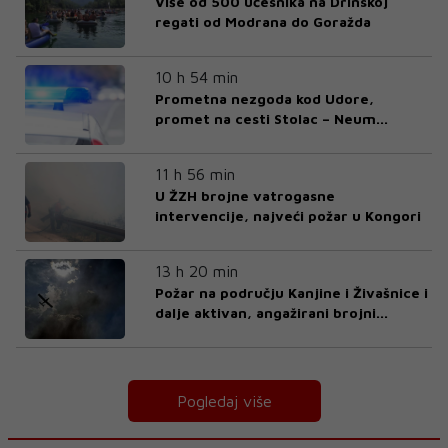
Više od 500 učesnika na Drinskoj
regati od Modrana do Goražda
10 h 54 min
Prometna nezgoda kod Udore,
promet na cesti Stolac – Neum
potpuno obustavljen
11 h 56 min
U ŽZH brojne vatrogasne
intervencije, najveći požar u Kongori
13 h 20 min
Požar na području Kanjine i Živašnice i
dalje aktivan, angažirani brojni
vatrogasci i helikopteri
Pogledaj više