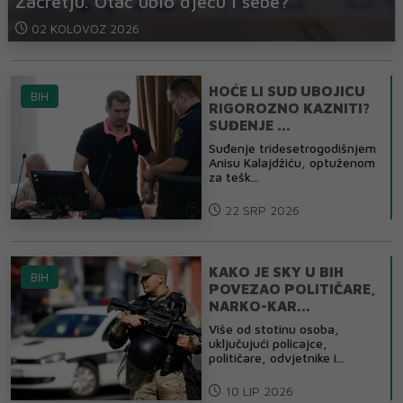
Začretju. Otac ubio djecu i sebe?
02 KOLOVOZ 2026
HOĆE LI SUD UBOJICU
BIH
RIGOROZNO KAZNITI?
SUĐENJE ...
Suđenje tridesetrogodišnjem
Anisu Kalajdžiću, optuženom
za tešk...
22 SRP 2026
KAKO JE SKY U BIH
BIH
POVEZAO POLITIČARE,
NARKO-KAR...
Više od stotinu osoba,
uključujući policajce,
političare, odvjetnike i...
10 LIP 2026