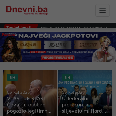
Rekli su da će propasti, no postala je
jedna od najuspješnijih glumica
današnjice
Zanimljivosti
Matt Damon: Iz čistog očaja napisali
smo 'Dobrog Willa Huntinga'
Film 'Odiseja' zadržao vrh kino-blagajni i
premašio 639 miliona dolara zarade
BIH
BIH
Najdraža serija Stephena Kinga u 21.
stoljeću: "Znao sam da je sjajna od prve
06 Kol 2026
05 Kol 2026
scene"
VLAST JE SLAST
U federalni
Čović je osobno
proračun se
Tom Hardy vraća se rapu, stiže njegov
pogazio legitimno
slijevaju milijarde
prvi službeni album