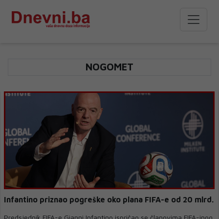
NOGOMET
Infantino priznao pogreške oko plana FIFA-e od 20 mlrd.
Predsjednik FIFA-e Gianni Infantino ispričao se članovima FIFA-inog