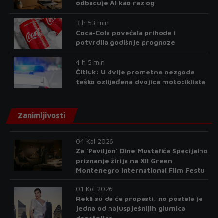
odbacuje AI kao razlog
3 h 53 min
Coca-Cola povećala prihode i
potvrdila godišnje prognoze
4 h 5 min
Čitluk: U dvije prometne nezgode
teško ozlijeđena dvojica motociklista
Zanimljivosti
04 Kol 2026
Za 'Paviljon' Dine Mustafića Specijalno
priznanje žirija na XII Green
Montenegro International Film Festu
01 Kol 2026
Rekli su da će propasti, no postala je
jedna od najuspješnijih glumica
današnjice