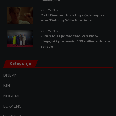
27 Srp 2026
Matt Damon: Iz čistog očaja napisali
smo 'Dobrog Willa Huntinga'
27 Srp 2026
Film 'Odiseja' zadržao vrh kino-
blagajni i premašio 639 miliona dolara
zarade
Kategorije
DNEVNI
BIH
NOGOMET
LOKALNO