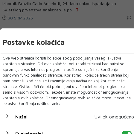
Izbornik Brazila Carlo Ancelotti, 24 dana nakon ispadanja sa
Svjetskog prvenstva analizirao je po...
30 SRP 2026
Postavke kolačića
Ova web stranica koristi kolačiće zbog poboljšanja vašeg iskustva
korištenja stranice. Od ovih kolačića, oni karakterizirani kao nužni se
spremaju u vaš Internet preglednik pošto su ključni za korištenje
osnovnih funkcionalnosti stranice. Koristimo i kolačiće trećih strana koji
nam pomažu kod analize i razumijevanja načina na koji koristite naše
stranice. Ovi kolačići će biti pohranjeni u vašem Internet pregledniku
samo s vašom dozvolom. Također, imate mogućnost onemogućavanja
UTAKMICA KOJA JE UVIJEK “SMETNJA”
korištenja ovih kolačića. Onemogućavanje ovih kolačića može utjecati na
iskustvo korištenja naših stranica.
Nogometni savez ponovno odgodio Superkup
Utakmica Superkupa Bosne i Hercegovine između Borca i Zrinjskog,
Nužni
Uvijek omogućeno
koja je trebala otvoriti novu se...
30 SRP 2026
Funkcionalni