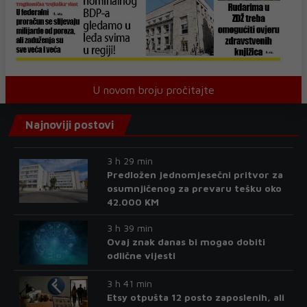
U novom broju pročitajte
Najnoviji postovi
3 h 29 min
Predložen jednomjesečni pritvor za
osumnjičenog za prevaru tešku oko
42.000 KM
3 h 39 min
Ovaj znak danas bi mogao dobiti
odlične vijesti
3 h 41 min
Etsy otpušta 12 posto zaposlenih, ali