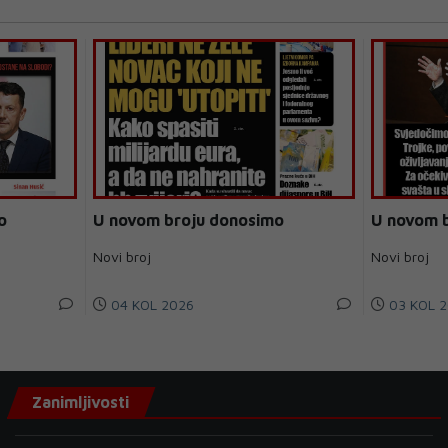
o
U novom broju donosimo
U novom 
Novi broj
Novi broj
04 KOL 2026
03 KOL 2
Zanimljivosti