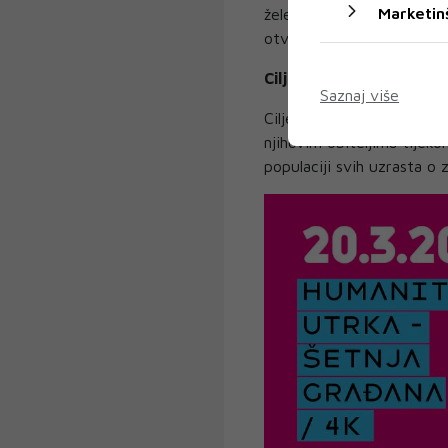
Marketin
žele sudjelovati da mogu i
otvorena za sve, poručio j
Ciljevi udruge “Novi po
Saznaj više
Ciljevi udruge “Novi pogl
njihovim obiteljima tijekom
populaciji svih uzrasta o 