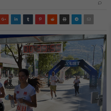
Google
LinkedIn
Tumblr
Pinterest
Reddit
Print
Telegram
Email
plus