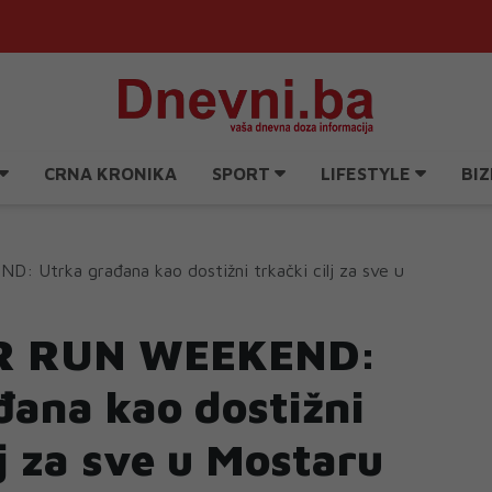
CRNA KRONIKA
SPORT
LIFESTYLE
BIZ
Utrka građana kao dostižni trkački cilj za sve u
R RUN WEEKEND:
đana kao dostižni
lj za sve u Mostaru