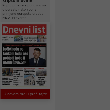
kriptoimovine
Kripto prijevare ponovno su
u porastu nakon pune
primjene europske uredbe
MiCA. Prevaran...
U novom broju pročitajte