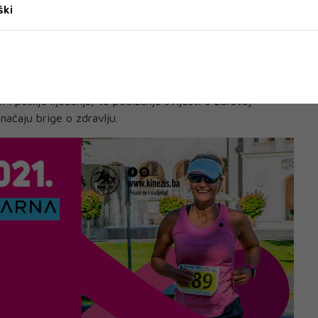
ški
 šetnjom u ovoj utrci podržati naša nastojanja. Ona je
e Lovrić.
gled”
ed” su psihološka podrška i pomoć oboljelim ženama i
 i poslije liječenja, te podizanje svijesti u zdravoj
značaju brige o zdravlju.