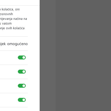
 kolačića, oni
 osnovnih
mijevanja načina na
 s vašom
je ovih kolačića
ijek omogućeno