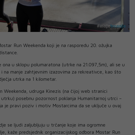
ostar Run Weekenda koji je na rasporedu 20. ožujka
distance.
je ona u sklopu polumaratona (utrke na 21.097,5m), ali se u
i na manje zahtjevnim izazovima za rekreativce, kao što
dječja utrka na 1 kilometar.
n Weekenda, udruga Kinezis (na čijoj web stranici
a utrku) posebnu pozornost poklanja Humanitarnoj utrci –
ja je pravi poziv i motiv Mostarcima da se uključe u ovaj
je se ljudi zaljubljuju u trčanje koje ima ogromne
lje, kaže predsjednik organizacijskog odbora Mostar Run