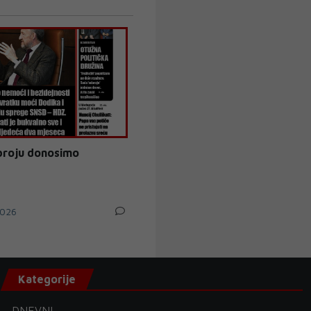
broju donosimo
026
Kategorije
DNEVNI